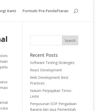
ngi Kami
Formulir Pra Pendaftaran
al
Recent Posts
roses
ptaan
Software Testing Strategies
perlu
React Development
Web Development Best
harus
Practices
rmasi
Hukum Perpajakan Timor-
Leste
ernal
Penyusunan SOP Pengadaan
ecara
Barang dan Jasa Pemerintah