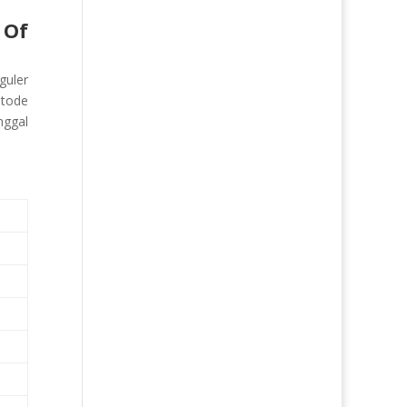
 Of
guler
etode
nggal