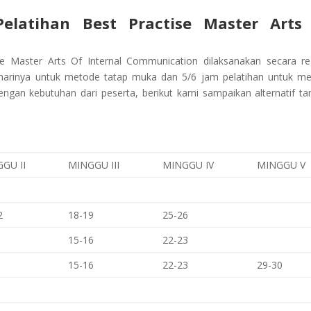
Pelatihan
Best Practise Master Arts
se Master Arts Of Internal Communication
dilaksanakan secara re
 harinya untuk metode tatap muka dan 5/6 jam pelatihan untuk m
engan kebutuhan dari peserta, berikut kami sampaikan alternatif ta
GU II
MINGGU III
MINGGU IV
MINGGU V
2
18-19
25-26
15-16
22-23
15-16
22-23
29-30