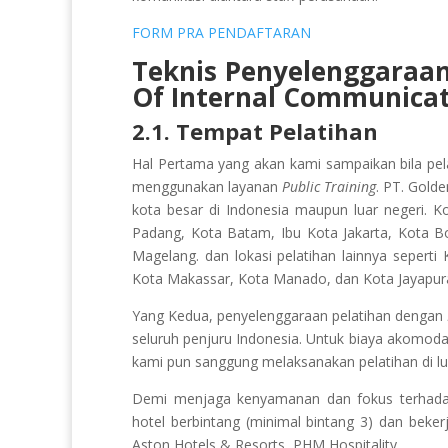
FORM PRA PENDAFTARAN
Teknis Penyelenggaraan
Of Internal Communica
2.1. Tempat Pelatihan
Hal Pertama yang akan kami sampaikan bila pe
menggunakan layanan
Public Training
. PT. Gold
kota besar di Indonesia maupun luar negeri. 
Padang, Kota Batam, Ibu Kota Jakarta, Kota B
Magelang. dan lokasi pelatihan lainnya sepert
Kota Makassar, Kota Manado, dan Kota Jayapur
Yang Kedua, penyelenggaraan pelatihan dengan
seluruh penjuru Indonesia. Untuk biaya akomodas
kami pun sanggung melaksanakan pelatihan di lua
Demi menjaga kenyamanan dan fokus terhadap 
hotel berbintang (minimal bintang 3) dan beker
Aston Hotels & Resorts, PHM Hospitality.