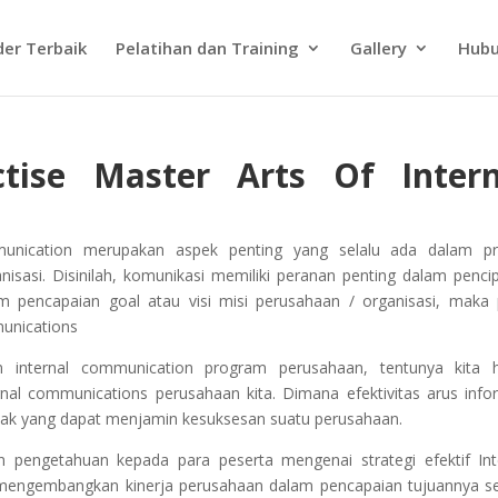
der Terbaik
Pelatihan dan Training
Gallery
Hubu
ctise Master Arts Of Intern
munication
merupakan aspek penting yang selalu ada dalam p
anisasi. Disinilah, komunikasi memiliki peranan penting dalam penci
 pencapaian goal atau visi misi perusahaan / organisasi, maka 
munications
 internal communication program perusahaan, tentunya kita 
ternal communications perusahaan kita. Dimana efektivitas arus info
tlak yang dapat menjamin kesuksesan suatu perusahaan.
n pengetahuan kepada para peserta mengenai strategi efektif Int
engembangkan kinerja perusahaan dalam pencapaian tujuannya s