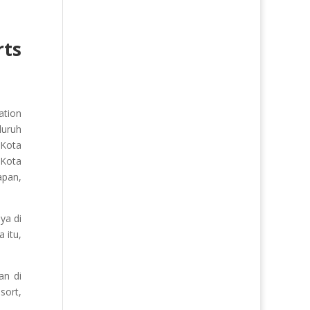
rts
ation
luruh
 Kota
 Kota
apan,
ya di
 itu,
an di
sort,