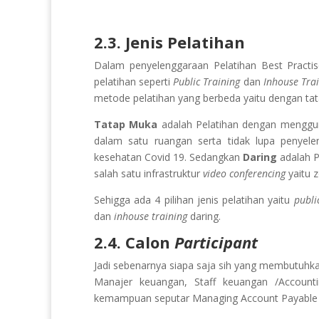
2.3. Jenis Pelatihan
Dalam penyelenggaraan Pelatihan
Best Practi
pelatihan seperti
Public Training
dan
Inhouse Tra
metode pelatihan yang berbeda yaitu dengan ta
Tatap Muka
adalah Pelatihan dengan meng
dalam satu ruangan serta tidak lupa penyele
kesehatan Covid 19. Sedangkan
Daring
adalah 
salah satu infrastruktur
video conferencing
yaitu 
Sehigga ada 4 pilihan jenis pelatihan yaitu
publi
dan
inhouse training
daring.
2.4. Calon
Participant
Jadi sebenarnya siapa saja sih yang membutuhkan 
Manajer keuangan, Staff keuangan /Account
kemampuan seputar Managing Account Payabl