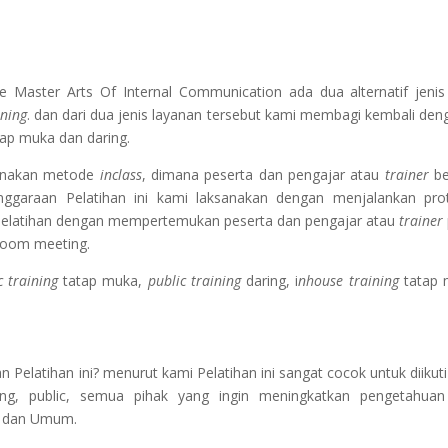
se Master Arts Of Internal Communication
ada dua alternatif jenis
ining
. dan dari dua jenis layanan tersebut kami membagi kembali den
tap muka dan daring.
gunakan metode
inclass
, dimana peserta dan pengajar atau
trainer
be
nggaraan Pelatihan ini kami laksanakan dengan menjalankan pro
Pelatihan dengan mempertemukan peserta dan pengajar atau
trainer
zoom meeting.
c training
tatap muka,
public training
daring, i
nhouse training
tatap 
Pelatihan ini? menurut kami Pelatihan ini sangat cocok untuk diikuti
ing, public, semua pihak yang ingin meningkatkan pengetahua
e dan Umum.