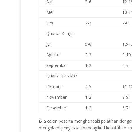
April
5-6
12-1
Mei
10-1
Juni
2-3
7-8
Quartal Ketiga
Juli
5-6
12-1
Agustus
2-3
9-10
September
1-2
6-7
Quartal Terakhir
Oktober
4-5
11-1
November
1-2
8-9
Desember
1-2
6-7
Bila calon peserta menghendaki pelatihan deng
mengalami penyesuaian mengikuti kebutuhan dan 