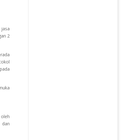
 jasa
gan 2
rada
tokol
pada
muka
 oleh
n dan