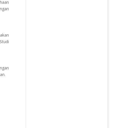
ahaan
engan
nakan
Studi
engan
an.