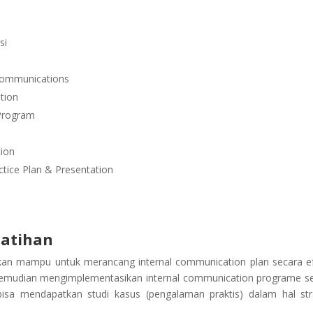
si
Communications
tion
 Program
ion
tice Plan & Presentation
latihan
apkan mampu untuk merancang internal communication plan secara ef
emudian mengimplementasikan internal communication programe s
 bisa mendapatkan studi kasus (pengalaman praktis) dalam hal str