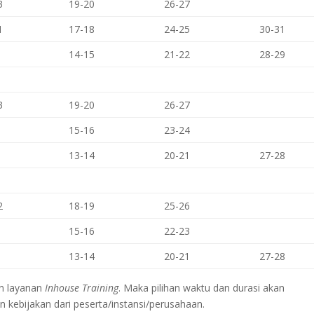
3
19-20
26-27
1
17-18
24-25
30-31
14-15
21-22
28-29
3
19-20
26-27
15-16
23-24
13-14
20-21
27-28
2
18-19
25-26
15-16
22-23
13-14
20-21
27-28
an layanan
Inhouse Training
. Maka pilihan waktu dan durasi akan
kebijakan dari peserta/instansi/perusahaan.