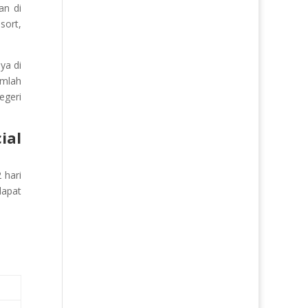
an di
sort,
ya di
umlah
egeri
ial
 hari
dapat