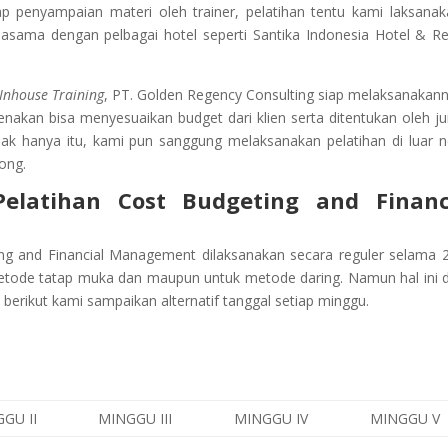
penyampaian materi oleh trainer, pelatihan tentu kami laksanak
jasama dengan pelbagai hotel seperti Santika Indonesia Hotel & Re
Inhouse Training
, PT. Golden Regency Consulting siap melaksanakann
kenakan bisa menyesuaikan budget dari klien serta ditentukan oleh j
dak hanya itu, kami pun sanggung melaksanakan pelatihan di luar n
ong.
elatihan
Cost Budgeting and Financ
ing and Financial Management
dilaksanakan secara reguler selama 2
metode tatap muka dan maupun untuk metode daring. Namun hal ini 
 berikut kami sampaikan alternatif tanggal setiap minggu.
GU II
MINGGU III
MINGGU IV
MINGGU V