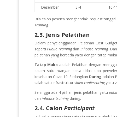
Desember
3-4
10-1
Bila calon peserta menghendaki request tanggal d
Training
.
2.3. Jenis Pelatihan
Dalam penyelenggaraan Pelatihan Cost Budge
seperti
Public Training
dan
Inhouse Training
. Dan
pelatihan yang berbeda yaitu dengan tatap muka
Tatap Muka
adalah Pelatihan dengan meng
dalam satu ruangan serta tidak lupa penyele
kesehatan Covid 19. Sedangkan
Daring
adalah 
salah satu infrastruktur
video conferencing
yaitu 
Sehingga ada 4 pilihan jenis pelatihan yaitu
publ
dan
inhouse training
daring.
2.4. Calon
Participant
Jadi sebenarnya siapa saja sih yang membutuhkan 