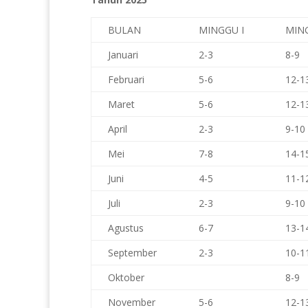
BULAN
MINGGU I
MING
Januari
2-3
8-9
Februari
5-6
12-1
Maret
5-6
12-1
April
2-3
9-10
Mei
7-8
14-1
Juni
4-5
11-1
Juli
2-3
9-10
Agustus
6-7
13-1
September
2-3
10-1
Oktober
8-9
November
5-6
12-1