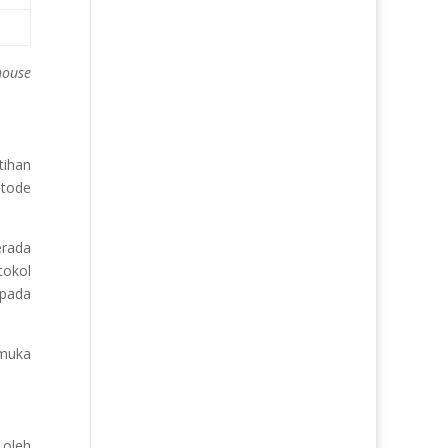
house
tihan
etode
rada
tokol
pada
muka
 oleh