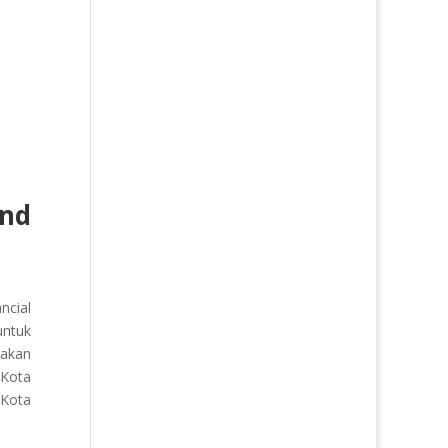
nd
cial
ntuk
rakan
 Kota
 Kota