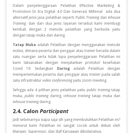
Dalam penyelenggaraan Pelatihan
Effective Marketing &
Promotion Di Era Digital 4.0 Dan Generasi Millenial
ada dua
alternatif jenis jasa pelatihan seperti
Public Training
dan
Inhouse
Training
. dan dari dua jenis layanan tersebut kami membagi
kembali dengan 2 metode pelatihan yang berbeda yaitu
dengan tatap muka dan daring.
Tatap Muka
adalah Pelatihan dengan menggunakan metode
inclass
, dimana peserta dan pengajar atau
trainer
berada dalam
satu ruangan serta tidak lupa penyelenggaraan Pelatihan ini
kami laksanakan dengan menjalankan protokol kesehatan
Covid 19. Sedangkan
Daring
adalah Pelatihan dengan
mempertemukan peserta dan pengajar atau
trainer
pada salah
satu infrastruktur
video conferencing
yaitu zoom meeting.
Sehigga ada 4 pilihan jenis pelatihan yaitu
public training
tatap
muka,
public training
daring, i
nhouse training
tatap muka dan
inhouse training
daring.
2.4. Calon
Participant
Jadi sebenarnya siapa saja sih yang membutuhkan Pelatihan ini?
menurut kami Pelatihan ini sangat cocok untuk diikuti oleh
Manajer, Supervisor, dan Staf Karyawan dibidangnya.