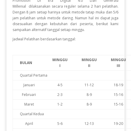
Promotion Di Era Digital 4.0 Dan Generasi
Millenial
dilaksanakan secara reguler selama 2 hari pelatihan.
Dengan 8 jam setiap harinya untuk metode tatap muka dan 5/6
jam pelatihan untuk metode daring. Namun hal ini dapat juga
disesuaikan dengan kebutuhan dari peserta, berikut kami
sampaikan alternatif tanggal setiap minggu.
Jadwal Pelatihan berdasarkan tanggal:
MINGGU
MINGGU
MINGGU
BULAN
I
II
III
Quartal Pertama
Januari
4-5
11-12
18-19
Februari
2-3
8-9
15-16
Maret
1-2
8-9
15-16
Quartal Kedua
April
5-6
12-13
19-20