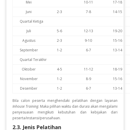
Mei
10-11
17-18
Juni
2-3
7-8
14-15
Quartal Ketiga
Juli
5-6
12-13
19-20
Agustus
2-3
9-10
15-16
September
1-2
6-7
13-14
Quartal Terakhir
Oktober
4-5
11-12
18-19
November
1-2
8-9
15-16
Desember
1-2
6-7
13-14
Bila calon peserta menghendaki pelatihan dengan layanan
Inhouse Training
. Maka pilihan waktu dan durasi akan mengalami
penyesuaian mengikuti kebutuhan dan kebijakan dari
peserta/instansi/perusahaan.
2.3. Jenis Pelatihan