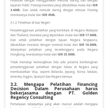
Pelatihan dengan menggunakan metode daring dan dengan
layanan
Public Training
investasi yang dibutuhkan mulai dari
IDR
3.600k.
Dan untuk metode daring dengan
inhouse Training
investasinya mulai dari
IDR 450k.
3.1.2. Pelatihan di luar Negeri
Penyelenggaraan pelatihan yang berlokasi di Negara Malaysia
dan Thailand, investasi yang diperlukan mulai dari
IDR 17.000k.
Dan
untuk
pelatihan dengan tujuan Negara
Singapura,
dibutuhkan investasi dengan nominal mulai dari
IDR 18.000k.
Selanjutnya pelatihan yang terselenggara pada Negara
Hongkong, investasinya mulai dari
IDR 25.000k
.
Tidak menutup kemungkinan bila ada peserta berkeinginan
penyelenggaraan pelatihan dengan lokasi di Negara yang
membutuhkan Visa, seperti Belanda, Jepang, Korea Selatan,
Amerika, Inggris, Spanyol dan Negara lainnya.
3.2. Mengapa Pelatihan
Financing
Decision Dalam Perusahaan
harus
bekerjasama dengan PT. Golden
Regency Consulting
Pertanyaan selanjutnya yang akan muncul adalah mengapa