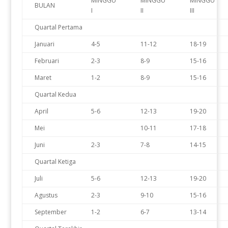
MINGGU
MINGGU
MINGGU
BULAN
I
II
III
Quartal Pertama
Januari
4-5
11-12
18-19
Februari
2-3
8-9
15-16
Maret
1-2
8-9
15-16
Quartal Kedua
April
5-6
12-13
19-20
Mei
10-11
17-18
Juni
2-3
7-8
14-15
Quartal Ketiga
Juli
5-6
12-13
19-20
Agustus
2-3
9-10
15-16
September
1-2
6-7
13-14