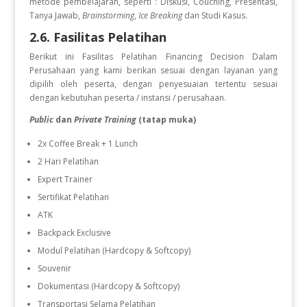
metode pembelajaran, seperti : Diskusi, Couching, Presentasi,
Tanya Jawab,
Brainstorming
,
Ice Breaking
dan Studi Kasus.
2.6. Fasilitas Pelatihan
Berikut ini Fasilitas Pelatihan
Financing Decision Dalam
Perusahaan
yang kami berikan sesuai dengan layanan yang
dipilih oleh peserta, dengan penyesuaian tertentu sesuai
dengan kebutuhan peserta / instansi / perusahaan.
Public
dan
Private Training
(tatap muka)
2x Coffee Break + 1 Lunch
2 Hari Pelatihan
Expert Trainer
Sertifikat Pelatihan
ATK
Backpack Exclusive
Modul Pelatihan (Hardcopy & Softcopy)
Souvenir
Dokumentasi (Hardcopy & Softcopy)
Transportasi Selama Pelatihan