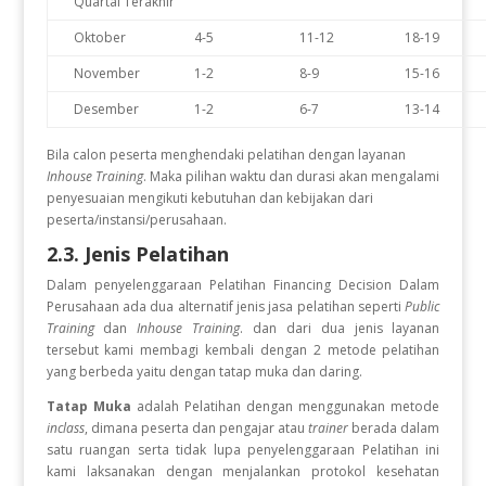
Quartal Terakhir
Oktober
4-5
11-12
18-19
November
1-2
8-9
15-16
Desember
1-2
6-7
13-14
Bila calon peserta menghendaki pelatihan dengan layanan
Inhouse Training
. Maka pilihan waktu dan durasi akan mengalami
penyesuaian mengikuti kebutuhan dan kebijakan dari
peserta/instansi/perusahaan.
2.3. Jenis Pelatihan
Dalam penyelenggaraan Pelatihan
Financing Decision Dalam
Perusahaan
ada dua alternatif jenis jasa pelatihan seperti
Public
Training
dan
Inhouse Training
. dan dari dua jenis layanan
tersebut kami membagi kembali dengan 2 metode pelatihan
yang berbeda yaitu dengan tatap muka dan daring.
Tatap Muka
adalah Pelatihan dengan menggunakan metode
inclass
, dimana peserta dan pengajar atau
trainer
berada dalam
satu ruangan serta tidak lupa penyelenggaraan Pelatihan ini
kami laksanakan dengan menjalankan protokol kesehatan