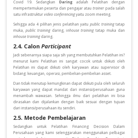
Covid 19. Sedangkan
Daring
adalah Pelatihan dengan
mempertemukan peserta dan pengajar atau
trainer
pada salah
satu infrastruktur
video conferencing
yaitu zoom meeting.
Sehigga ada 4 pilihan jenis pelatihan yaitu
public training
tatap
muka,
public training
daring, i
nhouse training
tatap muka dan
inhouse training
daring.
2.4. Calon
Participant
Jadi sebenarnya siapa saja sih yang membutuhkan Pelatihan ini?
menurut kami Pelatihan ini sangat cocok untuk diikuti oleh
Pelatihan ini dapat diikuti oleh karyawan atau supervisor di
bidang: keuangan, operasi, pembelian-pembelian asset.
Dan tidak menutup kemungkinan dapat diikuti pula oleh seluruh
karyawan yang dapat mandat dari instansi/perusahaan guna
menambah wawasan. Sehingga ilmu dari pelatihan ini bisa
dirasakan dan dijalankan dengan baik sesuai dengan tujuan
dari instansi/perusahaan itu sendiri.
2.5. Metode Pembelajaran
Sedangkan untuk Pelatihan
Financing Decision Dalam
Perusahaan
yang kami selenggarakan menggunakan pelbagai