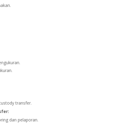
nakan.
engukuran.
ukuran.
.
ustody transfer.
fer:
ring dan pelaporan.