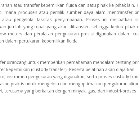
han atau transfer kepemilikan fluida dari satu pihak ke pihak lain. Ha
, di mana produsen atau pemilik sumber daya alam mentransfer p
atau pengelola fasilitas penyimpanan. Proses ini melibatkan s
an jumlah yang tepat yang akan ditransfer, sehingga kedua pihak 
i flow meters dan peralatan pengukuran presisi digunakan dalam cu
n dalam pertukaran kepemilikan fluida.
fer dirancang untuk memberikan pemahaman mendalam tentang prin
fer kepemilikan (custody transfer). Peserta pelatihan akan diajarkan
am, instrumen pengukuran yang digunakan, serta proses custody tran
wasan praktis untuk mengelola dan mengoptimalkan pengukuran alira
ri, terutama yang berkaitan dengan minyak, gas, dan industri-proses