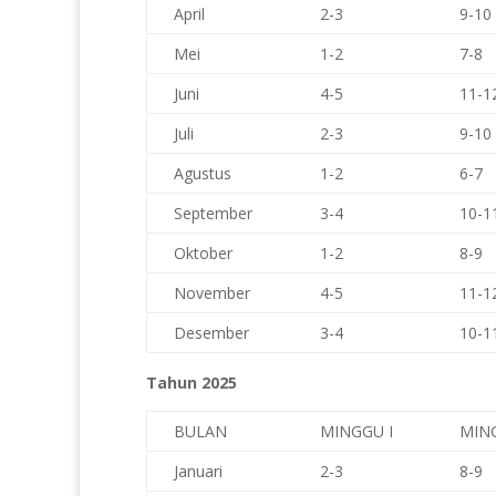
April
2-3
9-10
Mei
1-2
7-8
Juni
4-5
11-1
Juli
2-3
9-10
Agustus
1-2
6-7
September
3-4
10-1
Oktober
1-2
8-9
November
4-5
11-1
Desember
3-4
10-1
Tahun 2025
BULAN
MINGGU I
MING
Januari
2-3
8-9