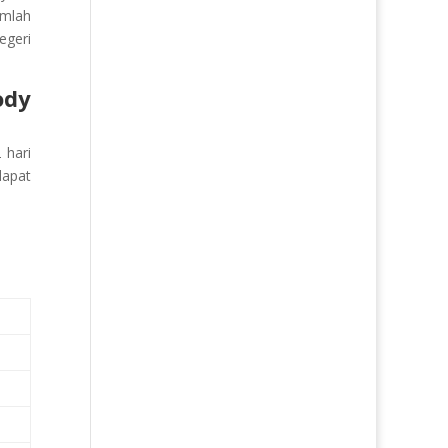
umlah
egeri
ody
 hari
dapat