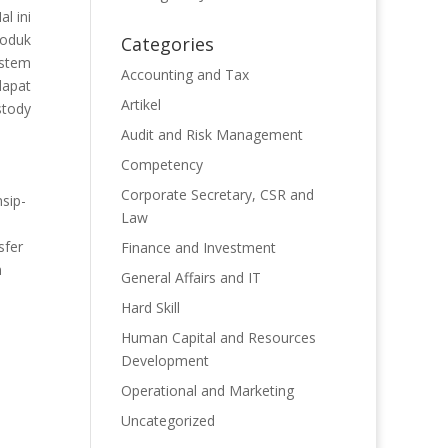
l ini
roduk
Categories
istem
Accounting and Tax
dapat
Artikel
stody
Audit and Risk Management
Competency
Corporate Secretary, CSR and
sip-
Law
sfer
Finance and Investment
n
General Affairs and IT
Hard Skill
Human Capital and Resources
Development
Operational and Marketing
Uncategorized