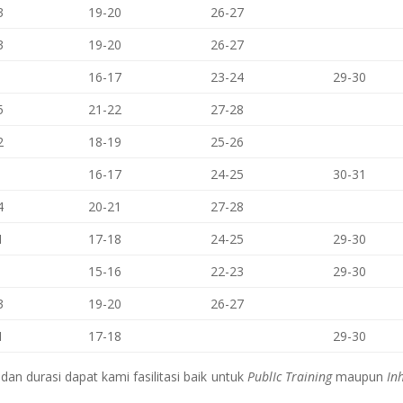
3
19-20
26-27
3
19-20
26-27
16-17
23-24
29-30
5
21-22
27-28
2
18-19
25-26
16-17
24-25
30-31
4
20-21
27-28
1
17-18
24-25
29-30
15-16
22-23
29-30
3
19-20
26-27
1
17-18
29-30
an durasi dapat kami fasilitasi baik untuk
PublIc Training
maupun
In