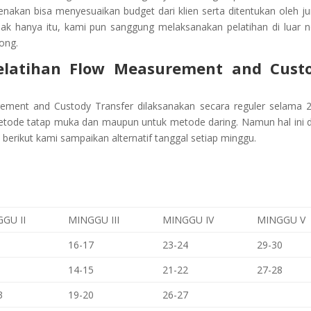
kenakan bisa menyesuaikan budget dari klien serta ditentukan oleh j
dak hanya itu, kami pun sanggung melaksanakan pelatihan di luar n
ong.
latihan
Flow Measurement and Cust
rement and Custody Transfer
dilaksanakan secara reguler selama 2
metode tatap muka dan maupun untuk metode daring. Namun hal ini 
 berikut kami sampaikan alternatif tanggal setiap minggu.
GU II
MINGGU III
MINGGU IV
MINGGU V
16-17
23-24
29-30
14-15
21-22
27-28
3
19-20
26-27