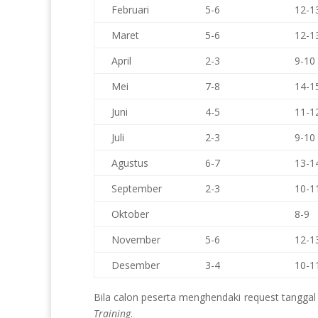
Februari
5-6
12-1
Maret
5-6
12-1
April
2-3
9-10
Mei
7-8
14-1
Juni
4-5
11-1
Juli
2-3
9-10
Agustus
6-7
13-1
September
2-3
10-1
Oktober
8-9
November
5-6
12-1
Desember
3-4
10-1
Bila calon peserta menghendaki request tanggal d
Training
.