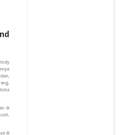
nd
tody
annya
edan,
rang,
 Kota
an di
sort,
ya di