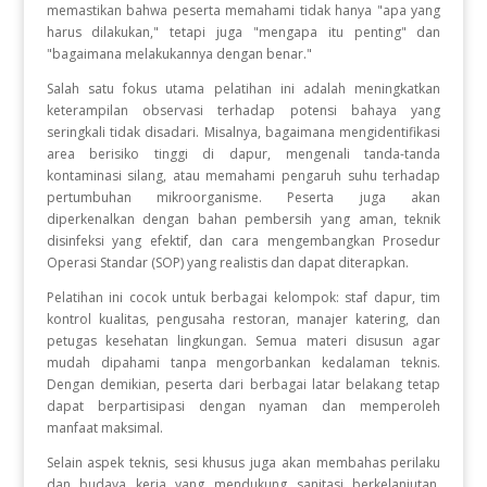
memastikan bahwa peserta memahami tidak hanya "apa yang
harus dilakukan," tetapi juga "mengapa itu penting" dan
"bagaimana melakukannya dengan benar."
Salah satu fokus utama pelatihan ini adalah meningkatkan
keterampilan observasi terhadap potensi bahaya yang
seringkali tidak disadari. Misalnya, bagaimana mengidentifikasi
area berisiko tinggi di dapur, mengenali tanda-tanda
kontaminasi silang, atau memahami pengaruh suhu terhadap
pertumbuhan mikroorganisme. Peserta juga akan
diperkenalkan dengan bahan pembersih yang aman, teknik
disinfeksi yang efektif, dan cara mengembangkan Prosedur
Operasi Standar (SOP) yang realistis dan dapat diterapkan.
Pelatihan ini cocok untuk berbagai kelompok: staf dapur, tim
kontrol kualitas, pengusaha restoran, manajer katering, dan
petugas kesehatan lingkungan. Semua materi disusun agar
mudah dipahami tanpa mengorbankan kedalaman teknis.
Dengan demikian, peserta dari berbagai latar belakang tetap
dapat berpartisipasi dengan nyaman dan memperoleh
manfaat maksimal.
Selain aspek teknis, sesi khusus juga akan membahas perilaku
dan budaya kerja yang mendukung sanitasi berkelanjutan.