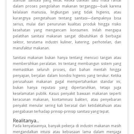
standar sanitasi yang ketat. Ketika bahkan satu mata rantai
dalam proses pengolahan makanan terganggu—baik karena
kelalaian manusia, lingkungan yang tidak higienis, atau
kurangnya pengetahuan tentang sanitasi—dampaknya bisa
serius, mulai dari penurunan kualitas produk hingga risiko
kesehatan yang mengancam konsumen. Inilah mengapa
pelatihan sanitasi makanan sangat dibutuhkan di berbagai
sektor, terutama industri kuliner, katering, perhotelan, dan
manufaktur makanan.
Sanitasi makanan bukan hanya tentang mencuci tangan atau
membersihkan peralatan. Ini tentang membangun sistem yang
memastikan seluruh proses, dari bahan mentah hingga
penyajian, berjalan dalam kondisi higienis yang terukur. Ketika
perusahaan makanan gagal mempertahankan standar ini,
bukan hanya reputasi yang dipertaruhkan, tetapi juga
keselamatan publik. Kasus penyakit bawaan makanan seperti
keracunan makanan, kontaminasi bakteri, atau penyebaran
penyakit menular sering kali berasal dari ketidaktahuan atau
pengabaian terhadap prinsip-prinsip sanitasi yang tepat.
Realitanya...
Pada kenyataannya, banyak pekerja di industri makanan masih
mengandalkan intuisi atau kebiasaan lama dalam menjaga