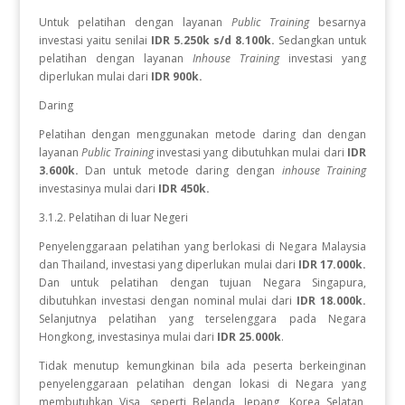
Untuk pelatihan dengan layanan
Public Training
besarnya
investasi yaitu senilai
IDR 5.250k s/d 8.100k.
Sedangkan
untuk
pelatihan dengan layanan
Inhouse Training
investasi yang
diperlukan
mulai dari
IDR 900k.
Daring
Pelatihan dengan menggunakan metode daring dan dengan
layanan
Public Training
investasi yang dibutuhkan mulai dari
IDR
3.600k.
Dan untuk metode daring dengan
inhouse Training
investasinya mulai dari
IDR 450k.
3.1.2. Pelatihan di luar Negeri
Penyelenggaraan pelatihan yang berlokasi di Negara Malaysia
dan Thailand, investasi yang diperlukan mulai dari
IDR 17.000k.
Dan
untuk
pelatihan dengan tujuan Negara
Singapura,
dibutuhkan investasi dengan nominal mulai dari
IDR 18.000k.
Selanjutnya pelatihan yang terselenggara pada Negara
Hongkong, investasinya mulai dari
IDR 25.000k
.
Tidak menutup kemungkinan bila ada peserta berkeinginan
penyelenggaraan pelatihan dengan lokasi di Negara yang
membutuhkan Visa, seperti Belanda, Jepang, Korea Selatan,