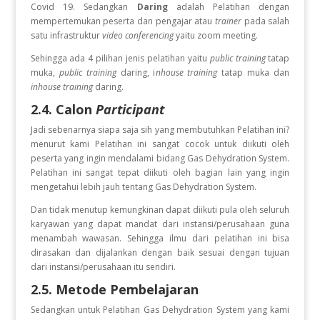
Covid 19. Sedangkan
Daring
adalah Pelatihan dengan
mempertemukan peserta dan pengajar atau
trainer
pada salah
satu infrastruktur
video conferencing
yaitu zoom meeting.
Sehingga ada 4 pilihan jenis pelatihan yaitu
public training
tatap
muka,
public training
daring, i
nhouse training
tatap muka dan
inhouse training
daring.
2.4. Calon
Participant
Jadi sebenarnya siapa saja sih yang membutuhkan Pelatihan ini?
menurut kami Pelatihan ini sangat cocok untuk diikuti oleh
peserta yang ingin
mendalami bidang Gas Dehydration System.
Pelatihan ini sangat tepat diikuti oleh bagian lain yang ingin
mengetahui lebih jauh tentang Gas Dehydration System.
Dan tidak menutup kemungkinan dapat diikuti pula oleh seluruh
karyawan yang dapat mandat dari instansi/perusahaan guna
menambah wawasan. Sehingga ilmu dari pelatihan ini bisa
dirasakan dan dijalankan dengan baik sesuai dengan tujuan
dari instansi/perusahaan itu sendiri.
2.5. Metode Pembelajaran
Sedangkan untuk Pelatihan Gas Dehydration System
yang kami