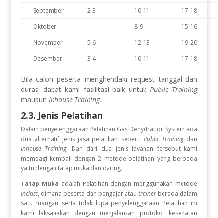
September
2-3
10-11
17-18
Oktober
8-9
15-16
November
5-6
12-13
19-20
Desember
3-4
10-11
17-18
Bila calon peserta menghendaki request tanggal dan
durasi dapat kami fasilitasi baik untuk
PublIc Training
maupun
Inhouse Training
.
2.3. Jenis Pelatihan
Dalam penyelenggaraan Pelatihan Gas Dehydration System
ada
dua alternatif jenis jasa pelatihan seperti
Public Training
dan
Inhouse Training
. Dan dari dua jenis layanan tersebut kami
membagi kembali dengan 2 metode pelatihan yang berbeda
yaitu dengan tatap muka dan daring.
Tatap Muka
adalah Pelatihan dengan menggunakan metode
inclass
, dimana peserta dan pengajar atau
trainer
berada dalam
satu ruangan serta tidak lupa penyelenggaraan Pelatihan ini
kami laksanakan dengan menjalankan protokol kesehatan