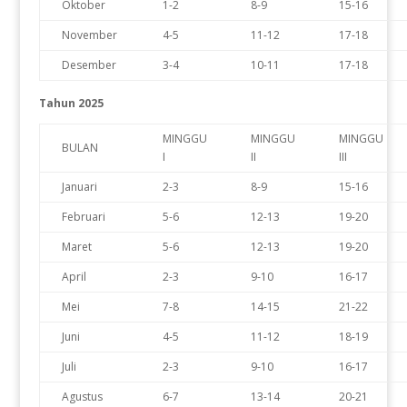
Oktober
1-2
8-9
15-16
November
4-5
11-12
17-18
Desember
3-4
10-11
17-18
Tahun 2025
MINGGU
MINGGU
MINGGU
BULAN
I
II
III
Januari
2-3
8-9
15-16
Februari
5-6
12-13
19-20
Maret
5-6
12-13
19-20
April
2-3
9-10
16-17
Mei
7-8
14-15
21-22
Juni
4-5
11-12
18-19
Juli
2-3
9-10
16-17
Agustus
6-7
13-14
20-21