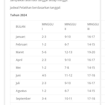
sampaikan alternatif tanggal setiap minggu.
Jadwal Pelatihan berdasarkan tanggal:
Tahun 2024
MINGGU
MINGGU
MINGGU
BULAN
I
II
III
Januari
2-3
9-10
16-17
Februari
1-2
6-7
14-15
Maret
5-6
12-13
19-20
April
2-3
9-10
16-17
Mei
1-2
7-8
14-15
Juni
4-5
11-12
17-18
Juli
2-3
9-10
16-17
Agustus
1-2
6-7
14-15
September
3-4
10-11
17-18