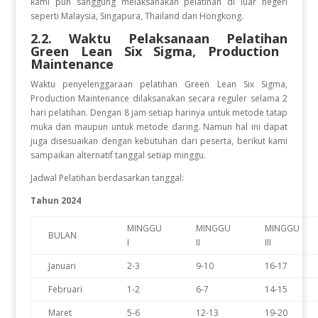
kami pun sanggung melaksanakan pelatihan di luar negeri
seperti Malaysia, Singapura, Thailand dan Hongkong.
2.2. Waktu Pelaksanaan Pelatihan
Green Lean Six Sigma, Production
Maintenance
Waktu penyelenggaraan pelatihan Green Lean Six Sigma,
Production Maintenance
dilaksanakan secara reguler selama 2
hari pelatihan. Dengan 8 jam setiap harinya untuk metode tatap
muka dan maupun untuk metode daring. Namun hal ini dapat
juga disesuaikan dengan kebutuhan dari peserta, berikut kami
sampaikan alternatif tanggal setiap minggu.
Jadwal Pelatihan berdasarkan tanggal:
Tahun 2024
MINGGU
MINGGU
MINGGU
BULAN
I
II
III
Januari
2-3
9-10
16-17
Februari
1-2
6-7
14-15
Maret
5-6
12-13
19-20