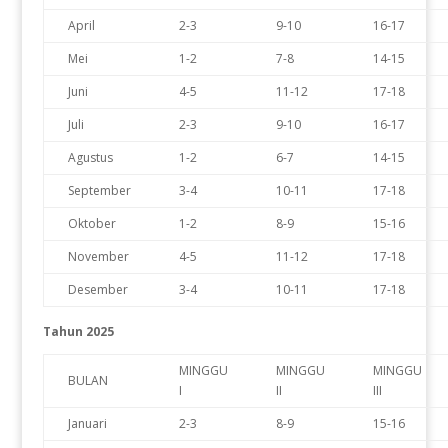
April
2-3
9-10
16-17
Mei
1-2
7-8
14-15
Juni
4-5
11-12
17-18
Juli
2-3
9-10
16-17
Agustus
1-2
6-7
14-15
September
3-4
10-11
17-18
Oktober
1-2
8-9
15-16
November
4-5
11-12
17-18
Desember
3-4
10-11
17-18
Tahun 2025
MINGGU
MINGGU
MINGGU
BULAN
I
II
III
Januari
2-3
8-9
15-16