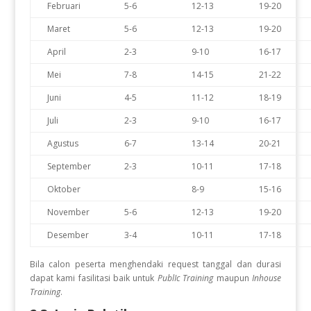
Februari
5-6
12-13
19-20
Maret
5-6
12-13
19-20
April
2-3
9-10
16-17
Mei
7-8
14-15
21-22
Juni
4-5
11-12
18-19
Juli
2-3
9-10
16-17
Agustus
6-7
13-14
20-21
September
2-3
10-11
17-18
Oktober
8-9
15-16
November
5-6
12-13
19-20
Desember
3-4
10-11
17-18
Bila calon peserta menghendaki request tanggal dan durasi
dapat kami fasilitasi baik untuk
PublIc Training
maupun
Inhouse
Training
.