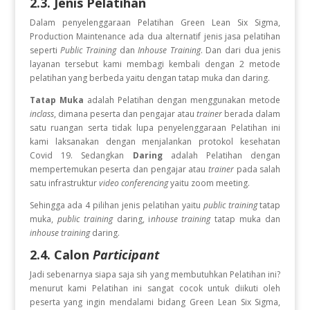
2.3. Jenis Pelatihan
Dalam penyelenggaraan Pelatihan Green Lean Six Sigma,
Production Maintenance
ada dua alternatif jenis jasa pelatihan
seperti
Public Training
dan
Inhouse Training
. Dan dari dua jenis
layanan tersebut kami membagi kembali dengan 2 metode
pelatihan yang berbeda yaitu dengan tatap muka dan daring.
Tatap Muka
adalah Pelatihan dengan menggunakan metode
inclass
, dimana peserta dan pengajar atau
trainer
berada dalam
satu ruangan serta tidak lupa penyelenggaraan Pelatihan ini
kami laksanakan dengan menjalankan protokol kesehatan
Covid 19. Sedangkan
Daring
adalah Pelatihan dengan
mempertemukan peserta dan pengajar atau
trainer
pada salah
satu infrastruktur
video conferencing
yaitu zoom meeting.
Sehingga ada 4 pilihan jenis pelatihan yaitu
public training
tatap
muka,
public training
daring, i
nhouse training
tatap muka dan
inhouse training
daring.
2.4. Calon
Participant
Jadi sebenarnya siapa saja sih yang membutuhkan Pelatihan ini?
menurut kami Pelatihan ini sangat cocok untuk diikuti oleh
peserta yang ingin
mendalami bidang Green Lean Six Sigma,