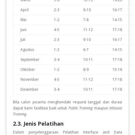
April
2-3
9-10
16-17
Mei
1-2
7-8
14-15
Juni
4-5
11-12
17-18
Juli
2-3
9-10
16-17
Agustus
1-2
6-7
14-15
September
3-4
10-11
17-18
Oktober
1-2
8-9
15-16
November
4-5
11-12
17-18
Desember
3-4
10-11
17-18
Bila calon peserta menghendaki request tanggal dan durasi
dapat kami fasilitasi baik untuk
PublIc Training
maupun
Inhouse
Training
.
2.3. Jenis Pelatihan
Dalam penyelenggaraan Pelatihan Interface and Data