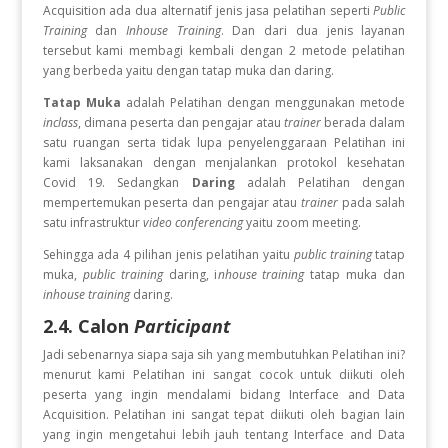
Acquisition
ada dua alternatif jenis jasa pelatihan seperti
Public
Training
dan
Inhouse Training
. Dan dari dua jenis layanan
tersebut kami membagi kembali dengan 2 metode pelatihan
yang berbeda yaitu dengan tatap muka dan daring.
Tatap Muka
adalah Pelatihan dengan menggunakan metode
inclass
, dimana peserta dan pengajar atau
trainer
berada dalam
satu ruangan serta tidak lupa penyelenggaraan Pelatihan ini
kami laksanakan dengan menjalankan protokol kesehatan
Covid 19. Sedangkan
Daring
adalah Pelatihan dengan
mempertemukan peserta dan pengajar atau
trainer
pada salah
satu infrastruktur
video conferencing
yaitu zoom meeting.
Sehingga ada 4 pilihan jenis pelatihan yaitu
public training
tatap
muka,
public training
daring, i
nhouse training
tatap muka dan
inhouse training
daring.
2.4. Calon
Participant
Jadi sebenarnya siapa saja sih yang membutuhkan Pelatihan ini?
menurut kami Pelatihan ini sangat cocok untuk diikuti oleh
peserta yang ingin
mendalami bidang Interface and Data
Acquisition. Pelatihan ini sangat tepat diikuti oleh bagian lain
yang ingin mengetahui lebih jauh tentang Interface and Data