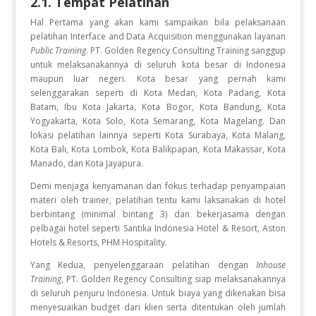
2.1. Tempat Pelatihan
Hal Pertama yang akan kami sampaikan bila pelaksanaan
pelatihan Interface and Data Acquisition
menggunakan layanan
Public Training
. PT. Golden Regency Consulting Training sanggup
untuk melaksanakannya di seluruh kota besar di Indonesia
maupun luar negeri. Kota besar yang pernah kami
selenggarakan seperti di Kota Medan, Kota Padang, Kota
Batam, Ibu Kota Jakarta, Kota Bogor, Kota Bandung, Kota
Yogyakarta, Kota Solo, Kota Semarang, Kota Magelang. Dan
lokasi pelatihan lainnya seperti Kota Surabaya, Kota Malang,
Kota Bali, Kota Lombok, Kota Balikpapan, Kota Makassar, Kota
Manado, dan Kota Jayapura.
Demi menjaga kenyamanan dan fokus terhadap penyampaian
materi oleh trainer, pelatihan tentu kami laksanakan di hotel
berbintang (minimal bintang 3) dan bekerjasama dengan
pelbagai hotel seperti Santika Indonesia Hotel & Resort, Aston
Hotels & Resorts, PHM Hospitality.
Yang Kedua, penyelenggaraan pelatihan dengan
Inhouse
Training
, PT. Golden Regency Consulting siap melaksanakannya
di seluruh penjuru Indonesia. Untuk biaya yang dikenakan bisa
menyesuaikan budget dari klien serta ditentukan oleh jumlah