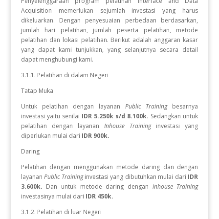
Penyelenggaraan program pelatihan Interface and Data
Acquisition
memerlukan sejumlah investasi yang harus
dikeluarkan. Dengan penyesuaian perbedaan berdasarkan,
jumlah hari pelatihan, jumlah peserta pelatihan, metode
pelatihan dan lokasi pelatihan. Berikut adalah anggaran kasar
yang dapat kami tunjukkan, yang selanjutnya secara detail
dapat menghubungi kami.
3.1.1. Pelatihan di dalam Negeri
Tatap Muka
Untuk pelatihan dengan layanan
Public Training
besarnya
investasi yaitu senilai
IDR 5.250k s/d 8.100k.
Sedangkan
untuk
pelatihan dengan layanan
Inhouse Training
investasi yang
diperlukan
mulai dari
IDR 900k.
Daring
Pelatihan dengan menggunakan metode daring dan dengan
layanan
Public Training
investasi yang dibutuhkan mulai dari
IDR
3.600k.
Dan untuk metode daring dengan
inhouse Training
investasinya mulai dari
IDR 450k.
3.1.2. Pelatihan di luar Negeri