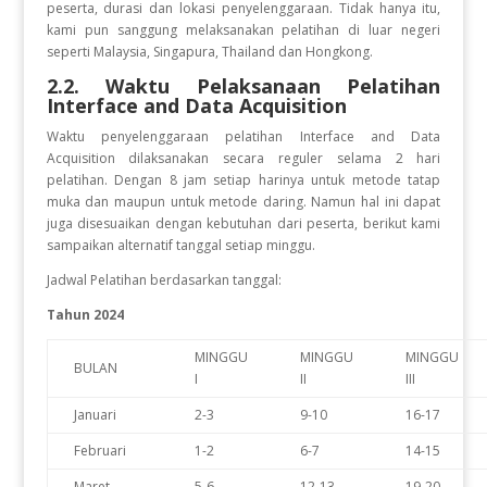
peserta, durasi dan lokasi penyelenggaraan. Tidak hanya itu,
kami pun sanggung melaksanakan pelatihan di luar negeri
seperti Malaysia, Singapura, Thailand dan Hongkong.
2.2. Waktu Pelaksanaan Pelatihan
Interface and Data Acquisition
Waktu penyelenggaraan pelatihan Interface and Data
Acquisition
dilaksanakan secara reguler selama 2 hari
pelatihan. Dengan 8 jam setiap harinya untuk metode tatap
muka dan maupun untuk metode daring. Namun hal ini dapat
juga disesuaikan dengan kebutuhan dari peserta, berikut kami
sampaikan alternatif tanggal setiap minggu.
Jadwal Pelatihan berdasarkan tanggal:
Tahun 2024
MINGGU
MINGGU
MINGGU
BULAN
I
II
III
Januari
2-3
9-10
16-17
Februari
1-2
6-7
14-15
Maret
5-6
12-13
19-20