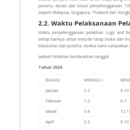
peserta, durasi dan lokasi penyelenggaraan. Ti
seperti Malaysia, Singapura, Thailand dan Hongk
2.2. Waktu Pelaksanaan Pel
Waktu penyelenggaraan pelatihan Logic and Re
setiap harinya untuk metode tatap muka dan ma
kebutuhan dari peserta, berikut kami sampaikan a
Jadwal Pelatihan berdasarkan tanggal:
Tahun 2024
BULAN
MINGGU I
MING
Januari
2-3
9-10
Februari
1-2
6-7
Maret
5-6
12-1
April
2-3
9-10