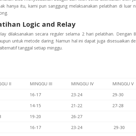
dak hanya itu, kami pun sanggung melaksanakan pelatihan di luar n
ong.
atihan
Logic and Relay
lay
dilaksanakan secara reguler selama 2 hari pelatihan. Dengan 
upun untuk metode daring. Namun hal ini dapat juga disesuaikan d
lternatif tanggal setiap minggu.
GU II
MINGGU III
MINGGU IV
MINGGU V
16-17
23-24
29-30
14-15
21-22
27-28
3
19-20
26-27
16-17
23-24
29-30