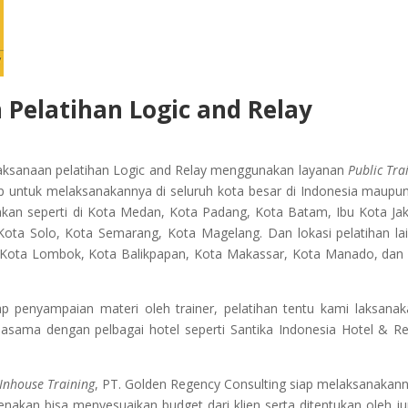
 Pelatihan
Logic and Relay
aksanaan pelatihan Logic and Relay
menggunakan layanan
Public Tra
p untuk melaksanakannya di seluruh kota besar di Indonesia maupun
akan seperti di Kota Medan, Kota Padang, Kota Batam, Ibu Kota Jak
ota Solo, Kota Semarang, Kota Magelang. Dan lokasi pelatihan la
i, Kota Lombok, Kota Balikpapan, Kota Makassar, Kota Manado, dan
penyampaian materi oleh trainer, pelatihan tentu kami laksanak
jasama dengan pelbagai hotel seperti Santika Indonesia Hotel & Re
Inhouse Training
, PT. Golden Regency Consulting siap melaksanakann
kenakan bisa menyesuaikan budget dari klien serta ditentukan oleh j