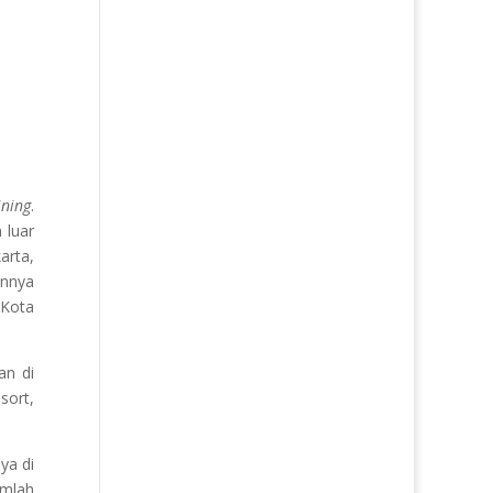
ining
.
 luar
arta,
innya
 Kota
an di
sort,
ya di
umlah