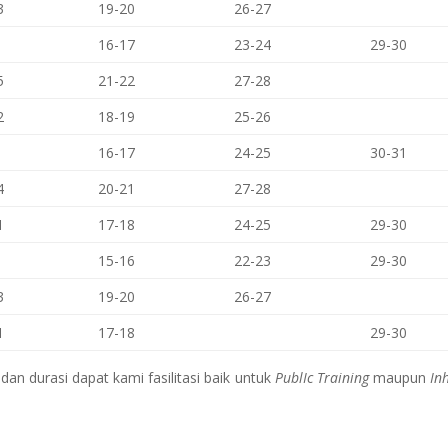
3
19-20
26-27
16-17
23-24
29-30
5
21-22
27-28
2
18-19
25-26
16-17
24-25
30-31
4
20-21
27-28
1
17-18
24-25
29-30
15-16
22-23
29-30
3
19-20
26-27
1
17-18
29-30
an durasi dapat kami fasilitasi baik untuk
PublIc Training
maupun
In