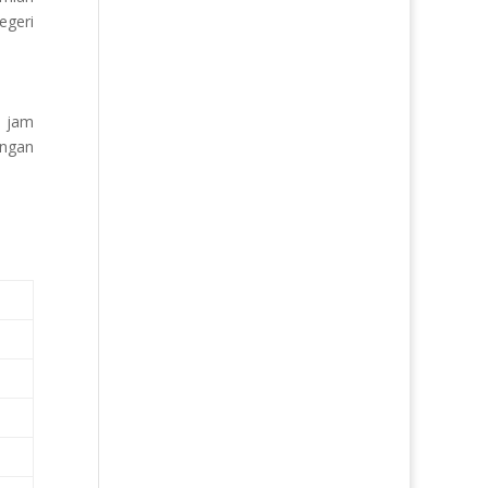
egeri
8 jam
engan