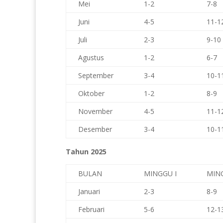
Mei
1-2
7-8
Juni
4-5
11-1
Juli
2-3
9-10
Agustus
1-2
6-7
September
3-4
10-1
Oktober
1-2
8-9
November
4-5
11-1
Desember
3-4
10-1
Tahun 2025
BULAN
MINGGU I
MING
Januari
2-3
8-9
Februari
5-6
12-1