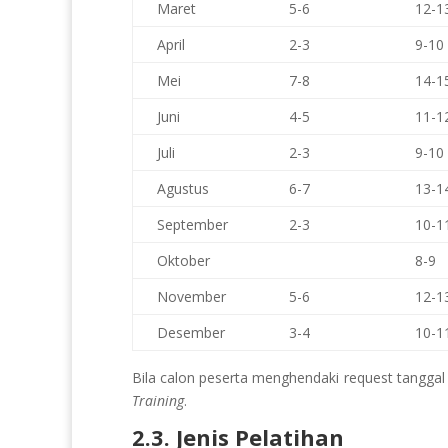
Maret
5-6
12-1
April
2-3
9-10
Mei
7-8
14-1
Juni
4-5
11-1
Juli
2-3
9-10
Agustus
6-7
13-1
September
2-3
10-1
Oktober
8-9
November
5-6
12-1
Desember
3-4
10-1
Bila calon peserta menghendaki request tanggal d
Training
.
2.3. Jenis Pelatihan