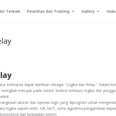
der Terbaik
Pelatihan dan Training
Gallery
Hubu
elay
lay
asa Indonesia dapat diartikan sebagai "Logika dan Relay." Dalam ko
ini seringkali merujuk pada sistem kontrol berbasis logika dan pengg
sebut.
angkaian aturan dan operasi logis yang diprogram untuk mengenda
ruksi logika seperti AND, OR, NOT, serta algoritma pengambilan kepu
konsistensi dan keandalan sistem.