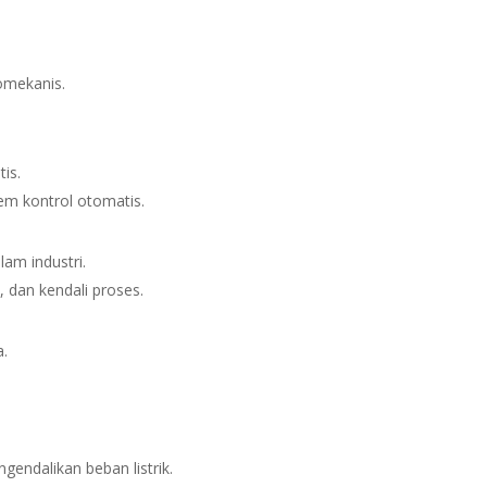
romekanis.
is.
tem kontrol otomatis.
lam industri.
k, dan kendali proses.
.
gendalikan beban listrik.