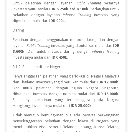
Untuk pelatihan dengan layanan
Public Training
besarnya
investasi yaitu senilai
IDR 5.250k s/d 8.100k.
Sedangkan
untuk
pelatihan dengan layanan
Inhouse Training
investasi yang
diperlukan
mulai dari
IDR 900k.
Daring
Pelatihan dengan menggunakan metode daring dan dengan
layanan
Public Training
investasi yang dibutuhkan mulai dari
IDR
3.600k.
Dan untuk metode daring dengan
inhouse Training
investasinya mulai dari
IDR 450k.
3.1.2. Pelatihan di luar Negeri
Penyelenggaraan pelatihan yang berlokasi di Negara Malaysia
dan Thailand, investasi yang diperlukan mulai dari
IDR 17.000k.
Dan
untuk
pelatihan dengan tujuan Negara
Singapura,
dibutuhkan investasi dengan nominal mulai dari
IDR 18.000k.
Selanjutnya pelatihan yang terselenggara pada Negara
Hongkong, investasinya mulai dari
IDR 25.000k
.
Tidak menutup kemungkinan bila ada peserta berkeinginan
penyelenggaraan pelatihan dengan lokasi di Negara yang
membutuhkan Visa, seperti Belanda, Jepang, Korea Selatan,