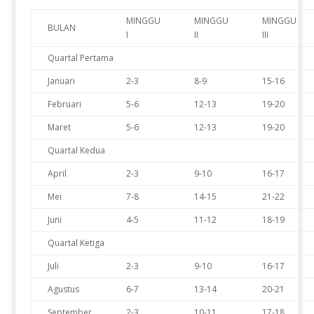
MINGGU
MINGGU
MINGGU
BULAN
I
II
III
Quartal Pertama
Januari
2-3
8-9
15-16
Februari
5-6
12-13
19-20
Maret
5-6
12-13
19-20
Quartal Kedua
April
2-3
9-10
16-17
Mei
7-8
14-15
21-22
Juni
4-5
11-12
18-19
Quartal Ketiga
Juli
2-3
9-10
16-17
Agustus
6-7
13-14
20-21
September
2-3
10-11
17-18