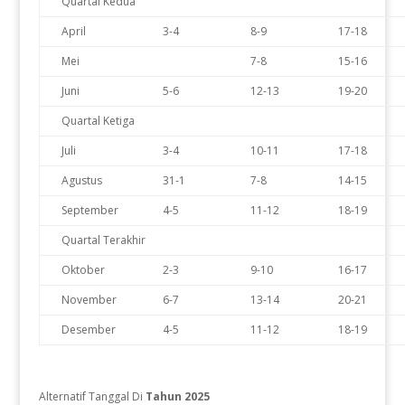
Quartal Kedua
April
3-4
8-9
17-18
Mei
7-8
15-16
Juni
5-6
12-13
19-20
Quartal Ketiga
Juli
3-4
10-11
17-18
Agustus
31-1
7-8
14-15
September
4-5
11-12
18-19
Quartal Terakhir
Oktober
2-3
9-10
16-17
November
6-7
13-14
20-21
Desember
4-5
11-12
18-19
Alternatif Tanggal Di
Tahun 2025