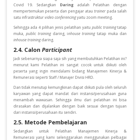
Covid 19. Sedangkan
Daring
adalah Pelatihan dengan
mempertemukan peserta dan pengajar atau
trainer
pada salah
satu infrastruktur
video conferencing
yaitu zoom meeting.
Sehingga ada 4 pilihan jenis pelatihan yaitu
public training
tatap
muka,
public training
daring, i
nhouse training
tatap muka dan
inhouse training
daring.
2.4. Calon
Participant
Jadi sebenarnya siapa saja sih yang membutuhkan Pelatihan ini?
menurut kami Pelatihan ini sangat cocok untuk diikuti oleh
peserta yang ingin
mendalami bidang Manajemen Kinerja &
Remunerasi seperti Staff / Manajer Divisi HRD.
Dan tidak menutup kemungkinan dapat diikuti pula oleh seluruh
karyawan yang dapat mandat dari instansi/perusahaan guna
menambah wawasan. Sehingga ilmu dari pelatihan ini bisa
dirasakan dan dijalankan dengan baik sesuai dengan tujuan
dari instansi/perusahaan itu sendiri.
2.5. Metode Pembelajaran
Sedangkan untuk Pelatihan Manajemen Kinerja &
Remunerasi
yang kami selenggarakan menggunakan pelbagai