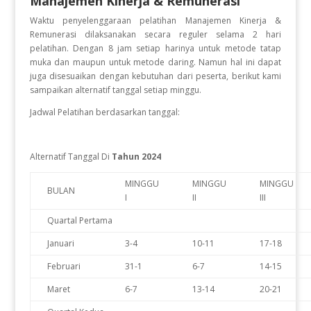
Manajemen Kinerja & Remunerasi
Waktu penyelenggaraan pelatihan Manajemen Kinerja &
Remunerasi
dilaksanakan secara reguler selama 2 hari
pelatihan. Dengan 8 jam setiap harinya untuk metode tatap
muka dan maupun untuk metode daring. Namun hal ini dapat
juga disesuaikan dengan kebutuhan dari peserta, berikut kami
sampaikan alternatif tanggal setiap minggu.
Jadwal Pelatihan berdasarkan tanggal:
Alternatif Tanggal Di
Tahun 2024
MINGGU
MINGGU
MINGGU
BULAN
I
II
III
Quartal Pertama
Januari
3-4
10-11
17-18
Februari
31-1
6-7
14-15
Maret
6-7
13-14
20-21