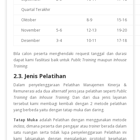
Quartal Terakhir
Oktober
8-9
15-16
November
5-6
12-13
19-20
Desember
3-4
10-11
17-18
Bila calon peserta menghendaki request tanggal dan durasi
dapat kami fasilitasi baik untuk
PublIc Training
maupun
Inhouse
Training
.
2.3. Jenis Pelatihan
Dalam penyelenggaraan Pelatihan Manajemen Kinerja &
Remunerasi
ada dua alternatif jenis jasa pelatihan seperti
Public
Training
dan
Inhouse Training
. Dan dari dua jenis layanan
tersebut kami membagi kembali dengan 2 metode pelatihan
yang berbeda yaitu dengan tatap muka dan daring.
Tatap Muka
adalah Pelatihan dengan menggunakan metode
inclass
, dimana peserta dan pengajar atau
trainer
berada dalam
satu ruangan serta tidak lupa penyelenggaraan Pelatihan ini
kami laksanakan dengan menjalankan protokol kesehatan