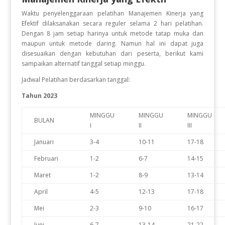
Waktu penyelenggaraan pelatihan Manajemen Kinerja yang
Efektif
dilaksanakan secara reguler selama 2 hari pelatihan.
Dengan 8 jam setiap harinya untuk metode tatap muka dan
maupun untuk metode daring. Namun hal ini dapat juga
disesuaikan dengan kebutuhan dari peserta, berikut kami
sampaikan alternatif tanggal setiap minggu.
Jadwal Pelatihan berdasarkan tanggal:
Tahun 2023
MINGGU
MINGGU
MINGGU
BULAN
I
II
III
Januari
3-4
10-11
17-18
Februari
1-2
6-7
14-15
Maret
1-2
8-9
13-14
April
4-5
12-13
17-18
Mei
2-3
9-10
16-17
Juni
6-7
13-14
21-22