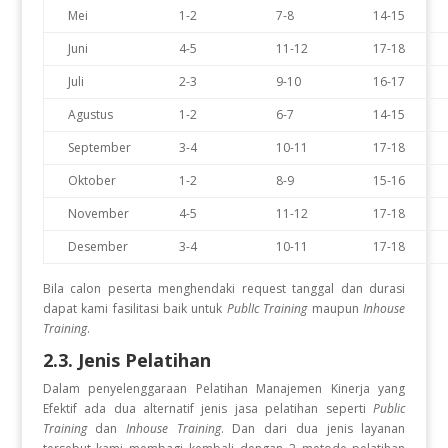
Mei
1-2
7-8
14-15
Juni
4-5
11-12
17-18
Juli
2-3
9-10
16-17
Agustus
1-2
6-7
14-15
September
3-4
10-11
17-18
Oktober
1-2
8-9
15-16
November
4-5
11-12
17-18
Desember
3-4
10-11
17-18
Bila calon peserta menghendaki request tanggal dan durasi
dapat kami fasilitasi baik untuk
PublIc Training
maupun
Inhouse
Training
.
2.3. Jenis Pelatihan
Dalam penyelenggaraan Pelatihan Manajemen Kinerja yang
Efektif
ada dua alternatif jenis jasa pelatihan seperti
Public
Training
dan
Inhouse Training
. Dan dari dua jenis layanan