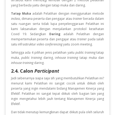
tersebut kami membagi kembali dengan 2 metode pelatihan
yang berbeda yaitu dengan tatap muka dan daring.
Tatap Muka
adalah Pelatihan dengan menggunakan metode
inclass
, dimana peserta dan pengajar atau
trainer
berada dalam
satu ruangan serta tidak lupa penyelenggaraan Pelatihan ini
kami laksanakan dengan menjalankan protokol kesehatan
Covid 19. Sedangkan
Daring
adalah Pelatihan dengan
mempertemukan peserta dan pengajar atau
trainer
pada salah
satu infrastruktur
video conferencing
yaitu zoom meeting.
Sehingga ada 4 pilihan jenis pelatihan yaitu
public training
tatap
muka,
public training
daring, i
nhouse training
tatap muka dan
inhouse training
daring.
2.4. Calon
Participant
Jadi sebenarnya siapa saja sih yang membutuhkan Pelatihan ini?
menurut kami Pelatihan ini sangat cocok untuk diikuti oleh
peserta yang ingin
mendalami bidang Manajemen Kinerja yang
Efektif. Pelatihan ini sangat tepat diikuti oleh bagian lain yang
ingin mengetahui lebih jauh tentang Manajemen Kinerja yang
Efektif.
Dan tidak menutup kemungkinan dapat diikuti pula oleh seluruh