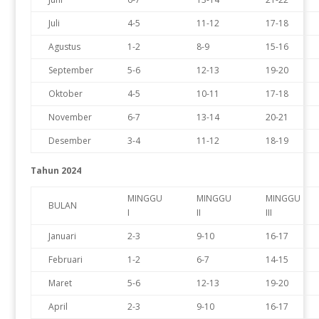
Juli
4-5
11-12
17-18
Agustus
1-2
8-9
15-16
September
5-6
12-13
19-20
Oktober
4-5
10-11
17-18
November
6-7
13-14
20-21
Desember
3-4
11-12
18-19
Tahun 2024
MINGGU
MINGGU
MINGGU
BULAN
I
II
III
Januari
2-3
9-10
16-17
Februari
1-2
6-7
14-15
Maret
5-6
12-13
19-20
April
2-3
9-10
16-17