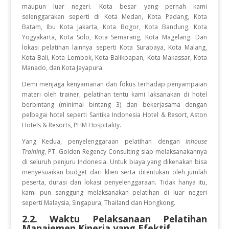
maupun luar negeri. Kota besar yang pernah kami
selenggarakan seperti di Kota Medan, Kota Padang, Kota
Batam, Ibu Kota Jakarta, Kota Bogor, Kota Bandung, Kota
Yogyakarta, Kota Solo, Kota Semarang, Kota Magelang. Dan
lokasi pelatihan lainnya seperti Kota Surabaya, Kota Malang,
Kota Bali, Kota Lombok, Kota Balikpapan, Kota Makassar, Kota
Manado, dan Kota Jayapura.
Demi menjaga kenyamanan dan fokus terhadap penyampaian
materi oleh trainer, pelatihan tentu kami laksanakan di hotel
berbintang (minimal bintang 3) dan bekerjasama dengan
pelbagai hotel seperti Santika Indonesia Hotel & Resort, Aston
Hotels & Resorts, PHM Hospitality.
Yang Kedua, penyelenggaraan pelatihan dengan
Inhouse
Training
, PT. Golden Regency Consulting siap melaksanakannya
di seluruh penjuru Indonesia. Untuk biaya yang dikenakan bisa
menyesuaikan budget dari klien serta ditentukan oleh jumlah
peserta, durasi dan lokasi penyelenggaraan. Tidak hanya itu,
kami pun sanggung melaksanakan pelatihan di luar negeri
seperti Malaysia, Singapura, Thailand dan Hongkong.
2.2. Waktu Pelaksanaan Pelatihan
Manajemen Kinerja yang Efektif