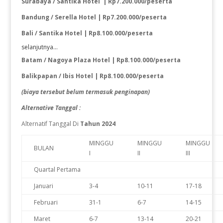
Surabaya / Santika Hotel | Rp7
.
200.000/peserta
Bandung / Serella Hotel | Rp7.200.000/peserta
Bali / Santika Hotel | Rp8.100.000/peserta
selanjutnya...
Batam / Nagoya Plaza Hotel | Rp8.100.000/peserta
Balikpapan / Ibis Ho
t
el | Rp8.100.000/peserta
(
biaya tersebut belum termasuk penginapan
)
Alternative Tanggal :
Alternatif Tanggal Di
Tahun 2024
MINGGU
MINGGU
MINGGU
BULAN
I
II
III
Quartal Pertama
Januari
3-4
10-11
17-18
Februari
31-1
6-7
14-15
Maret
6-7
13-14
20-21