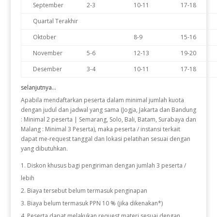
September
2-3
10-11
17-18
Quartal Terakhir
Oktober
8-9
15-16
November
5-6
12-13
19-20
Desember
3-4
10-11
17-18
selanjutnya...
Apabila mendaftarkan peserta dalam minimal jumlah kuota
dengan judul dan jadwal yang sama (Jogja, Jakarta dan Bandung
: Minimal 2 peserta | Semarang, Solo, Bali, Batam, Surabaya dan
Malang : Minimal 3 Peserta), maka peserta / instansi terkait
dapat me-request tanggal dan lokasi pelatihan sesuai dengan
yang dibutuhkan.
Diskon khusus bagi pengiriman dengan jumlah 3 peserta /
lebih
Biaya tersebut belum termasuk penginapan
Biaya belum termasuk PPN 10 % (jika dikenakan*)
Peserta dapat melakukan request materi sesuai dengan