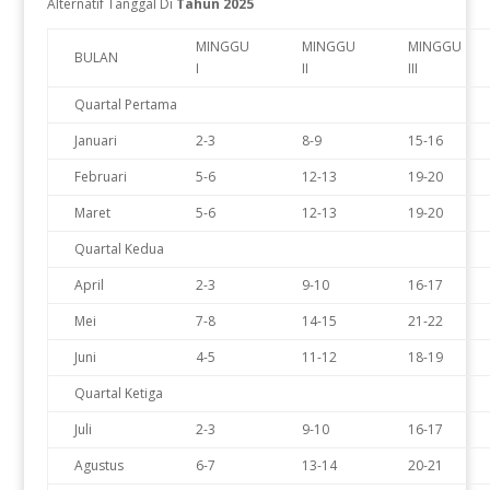
Alternatif Tanggal Di
Tahun 2025
MINGGU
MINGGU
MINGGU
BULAN
I
II
III
Quartal Pertama
Januari
2-3
8-9
15-16
Februari
5-6
12-13
19-20
Maret
5-6
12-13
19-20
Quartal Kedua
April
2-3
9-10
16-17
Mei
7-8
14-15
21-22
Juni
4-5
11-12
18-19
Quartal Ketiga
Juli
2-3
9-10
16-17
Agustus
6-7
13-14
20-21