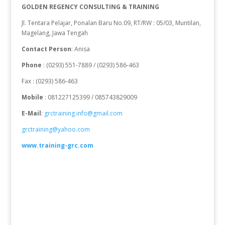
GOLDEN REGENCY CONSULTING & TRAINING
Jl. Tentara Pelajar, Ponalan Baru No.09, RT/RW : 05/03, Muntilan,
Magelang, Jawa Tengah
Contact Person
: Anisa
Phone
: (0293) 551-7889 / (0293) 586-463
Fax : (0293) 586-463
Mobile
: 081227125399 / 085743829009
E-Mail
:
grctraining.info@gmail.com
grctraining@yahoo.com
www.training-grc.com