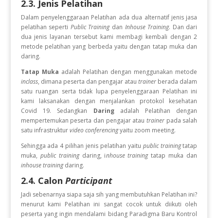
2.3. Jenis Pelatihan
Dalam penyelenggaraan Pelatihan
ada dua alternatif jenis jasa
pelatihan seperti
Public Training
dan
Inhouse Training
. Dan dari
dua jenis layanan tersebut kami membagi kembali dengan 2
metode pelatihan yang berbeda yaitu dengan tatap muka dan
daring.
Tatap Muka
adalah Pelatihan dengan menggunakan metode
inclass
, dimana peserta dan pengajar atau
trainer
berada dalam
satu ruangan serta tidak lupa penyelenggaraan Pelatihan ini
kami laksanakan dengan menjalankan protokol kesehatan
Covid 19. Sedangkan
Daring
adalah Pelatihan dengan
mempertemukan peserta dan pengajar atau
trainer
pada salah
satu infrastruktur
video conferencing
yaitu zoom meeting.
Sehingga ada 4 pilihan jenis pelatihan yaitu
public training
tatap
muka,
public training
daring, i
nhouse training
tatap muka dan
inhouse training
daring.
2.4. Calon
Participant
Jadi sebenarnya siapa saja sih yang membutuhkan Pelatihan ini?
menurut kami Pelatihan ini sangat cocok untuk diikuti oleh
peserta yang ingin
mendalami bidang Paradigma Baru Kontrol