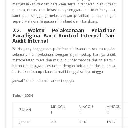
menyesuaikan budget dari klien serta ditentukan oleh jumlah
peserta, durasi dan lokasi penyelenggaraan. Tidak hanya itu,
kami pun sanggung melaksanakan pelatihan di luar negeri
seperti Malaysia, Singapura, Thailand dan Hongkong.
2.2. Waktu Pelaksanaan Pelatihan
Paradigma Baru Kontrol Internal Dan
Audit Internal
Waktu penyelenggaraan pelatihan
dilaksanakan secara reguler
selama 2 hari pelatihan. Dengan 8 jam setiap harinya untuk
metode tatap muka dan maupun untuk metode daring. Namun
hal ini dapat juga disesuaikan dengan kebutuhan dari peserta,
berikut kami sampaikan alternatif tanggal setiap minggu.
Jadwal Pelatihan berdasarkan tanggal:
Tahun 2024
MINGGU
MINGGU
MINGGU
BULAN
I
II
III
Januari
2-3
9-10
16-17