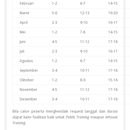
Februari
1-2
6-7
14-15
Maret
5-6
12-13
19-20
April
2-3
9-10
16-17
Mei
1-2
7-8
14-15
Juni
4-5
11-12
17-18
Juli
2-3
9-10
16-17
Agustus
1-2
6-7
14-15
September
3-4
10-11
17-18
Oktober
1-2
8-9
15-16
November
4-5
11-12
17-18
Desember
3-4
10-11
17-18
Bila calon peserta menghendaki request tanggal dan durasi
dapat kami fasilitasi baik untuk
PublIc Training
maupun
Inhouse
Training
.