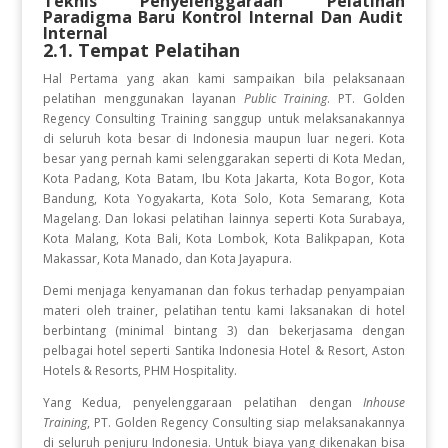
Teknis Penyelenggaraan Pelatihan
Paradigma Baru Kontrol Internal Dan Audit
Internal
2.1. Tempat Pelatihan
Hal Pertama yang akan kami sampaikan bila pelaksanaan
pelatihan
menggunakan layanan
Public Training
. PT. Golden
Regency Consulting Training sanggup untuk melaksanakannya
di seluruh kota besar di Indonesia maupun luar negeri. Kota
besar yang pernah kami selenggarakan seperti di Kota Medan,
Kota Padang, Kota Batam, Ibu Kota Jakarta, Kota Bogor, Kota
Bandung, Kota Yogyakarta, Kota Solo, Kota Semarang, Kota
Magelang. Dan lokasi pelatihan lainnya seperti Kota Surabaya,
Kota Malang, Kota Bali, Kota Lombok, Kota Balikpapan, Kota
Makassar, Kota Manado, dan Kota Jayapura.
Demi menjaga kenyamanan dan fokus terhadap penyampaian
materi oleh trainer, pelatihan tentu kami laksanakan di hotel
berbintang (minimal bintang 3) dan bekerjasama dengan
pelbagai hotel seperti Santika Indonesia Hotel & Resort, Aston
Hotels & Resorts, PHM Hospitality.
Yang Kedua, penyelenggaraan pelatihan dengan
Inhouse
Training
, PT. Golden Regency Consulting siap melaksanakannya
di seluruh penjuru Indonesia. Untuk biaya yang dikenakan bisa