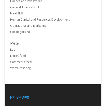
Finance and Investment
General Affairs and IT
Hard Skill
Human Capital and Resources Development
Operational and Marketing
Uncategorized
Meta
Log in
Entries feed
Comments feed
WordPress.org
pengunjung