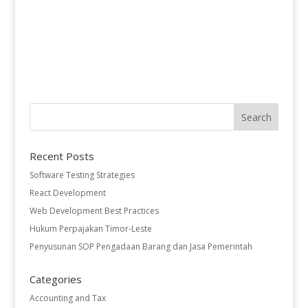
Recent Posts
Software Testing Strategies
React Development
Web Development Best Practices
Hukum Perpajakan Timor-Leste
Penyusunan SOP Pengadaan Barang dan Jasa Pemerintah
Categories
Accounting and Tax