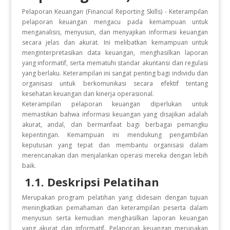
Pelaporan Keuangan (Financial Reporting Skills) - Keterampilan
pelaporan keuangan mengacu pada kemampuan untuk
menganalisis, menyusun, dan menyajikan informasi keuangan
secara jelas dan akurat. Ini melibatkan kemampuan untuk
menginterpretasikan data keuangan, menghasilkan laporan
yang informatif, serta mematuhi standar akuntansi dan regulasi
yang berlaku. Keterampilan ini sangat penting bagi individu dan
organisasi untuk berkomunikasi secara efektif tentang
kesehatan keuangan dan kinerja operasional.
Keterampilan pelaporan keuangan diperlukan untuk
memastikan bahwa informasi keuangan yang disajikan adalah
akurat, andal, dan bermanfaat bagi berbagai pemangku
kepentingan. Kemampuan ini mendukung pengambilan
keputusan yang tepat dan membantu organisasi dalam
merencanakan dan menjalankan operasi mereka dengan lebih
baik.
1.1. Deskripsi Pelatihan
Merupakan program pelatihan yang didesain dengan tujuan
meningkatkan pemahaman dan keterampilan peserta dalam
menyusun serta kemudian menghasilkan laporan keuangan
yang akurat dan informatif. Pelaporan keuangan merupakan