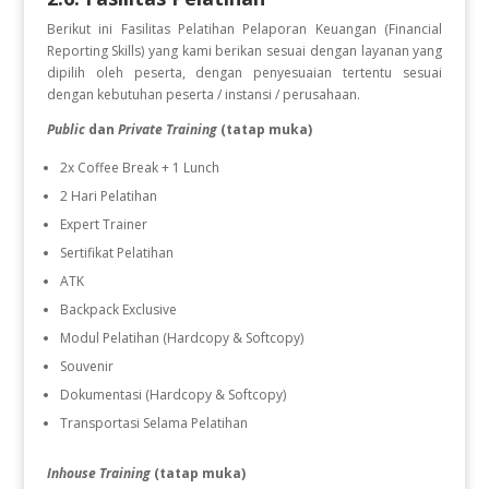
Berikut ini Fasilitas Pelatihan Pelaporan Keuangan (Financial
Reporting Skills)
yang kami berikan sesuai dengan layanan yang
dipilih oleh peserta, dengan penyesuaian tertentu sesuai
dengan kebutuhan peserta / instansi / perusahaan.
Public
dan
Private Training
(tatap muka)
2x Coffee Break + 1 Lunch
2 Hari Pelatihan
Expert Trainer
Sertifikat Pelatihan
ATK
Backpack Exclusive
Modul Pelatihan (Hardcopy & Softcopy)
Souvenir
Dokumentasi (Hardcopy & Softcopy)
Transportasi Selama Pelatihan
Inhouse Training
(tatap muka)