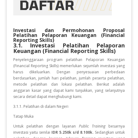
Investasi dan Permohonan Proposal
Pelatihan
Pelaporan Keuangan (Financial
Reporting Skills)
3.1. Investasi Pelatihan
Pelaporan
Keuangan (Financial Reporting Skills)
Penyelenggaraan program pelatihan Pelaporan Keuangan
(Financial Reporting Skills)
memerlukan sejumlah investasi yang
harus dikeluarkan. Dengan penyesuaian perbedaan
berdasarkan, jumlah hari pelatihan, jumlah peserta pelatihan,
metode pelatihan dan lokasi pelatihan. Berikut adalah
anggaran kasar yang dapat kami tunjukkan, yang selanjutnya
secara detail dapat menghubungi kami.
3.1.1. Pelatihan di dalam Negeri
Tatap Muka
Untuk pelatihan dengan layanan
Public Training
besarnya
investasi yaitu senilai
IDR 5.250k s/d 8.100k.
Sedangkan
untuk