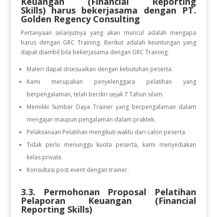
Keuangan (Financial Reporting
Skills)
harus bekerjasama dengan PT.
Golden Regency Consulting
Pertanyaan selanjutnya yang akan muncul adalah mengapa
harus dengan GRC Training. Berikut adalah keuntungan yang
dapat diambil bila bekerjasama dengan GRC Training.
Materi dapat disesuaikan dengan kebutuhan peserta.
Kami merupakan penyelenggara pelatihan yang
berpengalaman, telah berdiri sejak 7 Tahun silam.
Memiliki Sumber Daya Trainer yang berpengalaman dalam
mengajar maupun pengalaman dalam praktek.
Pelaksanaan Pelatihan mengikuti waktu dari calon peserta.
Tidak perlu menunggu kuota peserta, kami menyediakan
kelas private.
Konsultasi post event dengan trainer.
3.3. Permohonan Proposal Pelatihan
Pelaporan Keuangan (Financial
Reporting Skills)