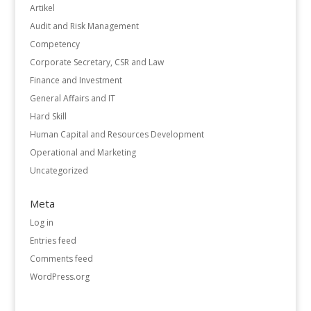
Artikel
Audit and Risk Management
Competency
Corporate Secretary, CSR and Law
Finance and Investment
General Affairs and IT
Hard Skill
Human Capital and Resources Development
Operational and Marketing
Uncategorized
Meta
Log in
Entries feed
Comments feed
WordPress.org