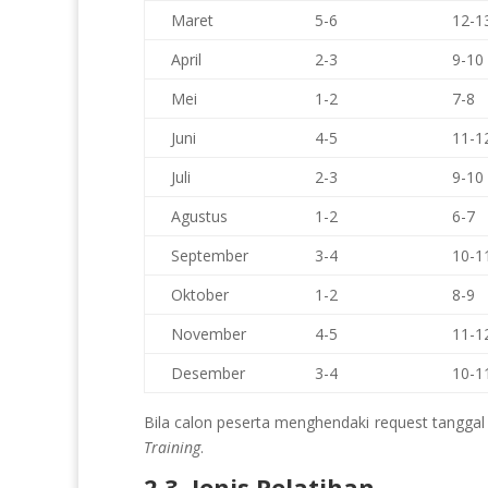
Maret
5-6
12-1
April
2-3
9-10
Mei
1-2
7-8
Juni
4-5
11-1
Juli
2-3
9-10
Agustus
1-2
6-7
September
3-4
10-1
Oktober
1-2
8-9
November
4-5
11-1
Desember
3-4
10-1
Bila calon peserta menghendaki request tanggal d
Training
.
2.3. Jenis Pelatihan