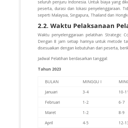
seluruh penjuru Indonesia. Untuk biaya yang di
peserta, durasi dan lokasi penyelenggaraan. Ti
seperti Malaysia, Singapura, Thailand dan Hongk
2.2. Waktu Pelaksanaan Pel
Waktu penyelenggaraan pelatihan Strategic
Dengan 8 jam setiap harinya untuk metode t
disesuaikan dengan kebutuhan dari peserta, beri
Jadwal Pelatihan berdasarkan tanggal:
Tahun 2023
BULAN
MINGGU I
MING
Januari
3-4
10-1
Februari
1-2
6-7
Maret
1-2
8-9
April
4-5
12-1