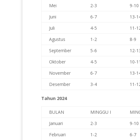
Mei
2-3
9-10
Juni
6-7
13-1
Juli
4-5
11-1
Agustus
1-2
8-9
September
5-6
12-1
Oktober
4-5
10-1
November
6-7
13-1
Desember
3-4
11-1
Tahun 2024
BULAN
MINGGU I
MING
Januari
2-3
9-10
Februari
1-2
6-7