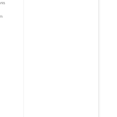
nis
am