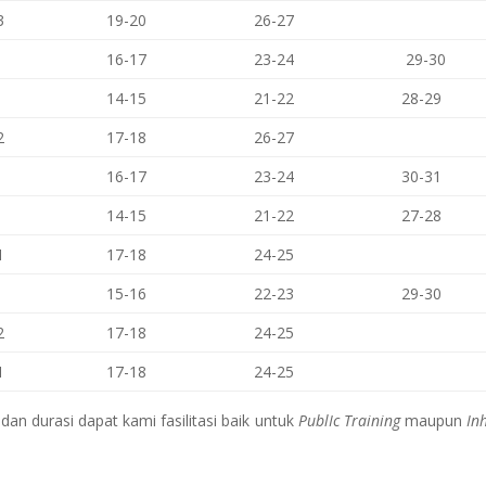
3
19-20
26-27
16-17
23-24
29-30
14-15
21-22
28-29
2
17-18
26-27
16-17
23-24
30-31
14-15
21-22
27-28
1
17-18
24-25
15-16
22-23
29-30
2
17-18
24-25
1
17-18
24-25
an durasi dapat kami fasilitasi baik untuk
PublIc Training
maupun
In