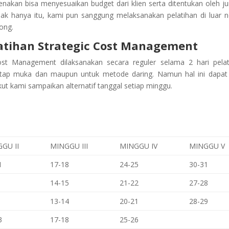
kenakan bisa menyesuaikan budget dari klien serta ditentukan oleh j
dak hanya itu, kami pun sanggung melaksanakan pelatihan di luar n
ong.
atihan
Strategic Cost Management
 Cost Management
dilaksanakan secara reguler selama 2 hari pelat
atap muka dan maupun untuk metode daring. Namun hal ini dapat
kut kami sampaikan alternatif tanggal setiap minggu.
GU II
MINGGU III
MINGGU IV
MINGGU V
1
17-18
24-25
30-31
14-15
21-22
27-28
13-14
20-21
28-29
3
17-18
25-26