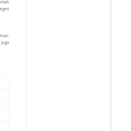
umlah
egeri
ihan.
 juga