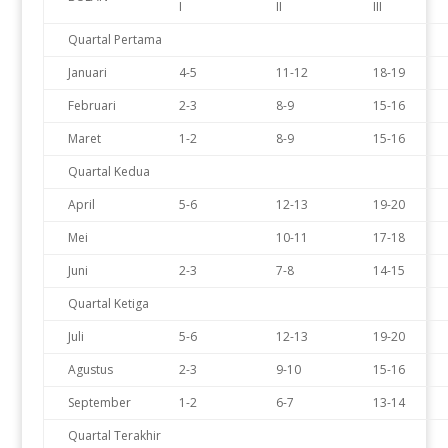
I
II
III
Quartal Pertama
Januari
4-5
11-12
18-19
Februari
2-3
8-9
15-16
Maret
1-2
8-9
15-16
Quartal Kedua
April
5-6
12-13
19-20
Mei
10-11
17-18
Juni
2-3
7-8
14-15
Quartal Ketiga
Juli
5-6
12-13
19-20
Agustus
2-3
9-10
15-16
September
1-2
6-7
13-14
Quartal Terakhir