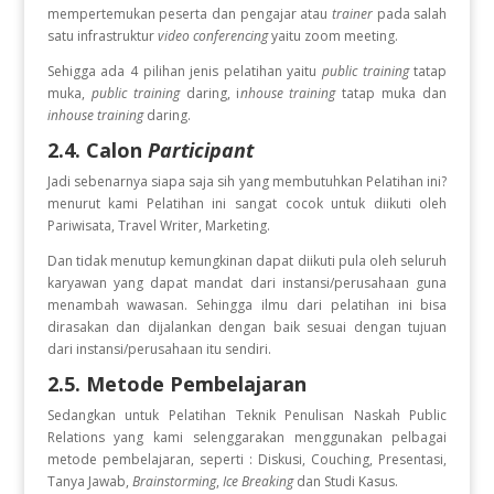
mempertemukan peserta dan pengajar atau
trainer
pada salah
satu infrastruktur
video conferencing
yaitu zoom meeting.
Sehigga ada 4 pilihan jenis pelatihan yaitu
public training
tatap
muka,
public training
daring, i
nhouse training
tatap muka dan
inhouse training
daring.
2.4. Calon
Participant
Jadi sebenarnya siapa saja sih yang membutuhkan Pelatihan ini?
menurut kami Pelatihan ini sangat cocok untuk diikuti oleh
Pariwisata, Travel Writer, Marketing.
Dan tidak menutup kemungkinan dapat diikuti pula oleh seluruh
karyawan yang dapat mandat dari instansi/perusahaan guna
menambah wawasan. Sehingga ilmu dari pelatihan ini bisa
dirasakan dan dijalankan dengan baik sesuai dengan tujuan
dari instansi/perusahaan itu sendiri.
2.5. Metode Pembelajaran
Sedangkan untuk Pelatihan
Teknik Penulisan Naskah Public
Relations
yang kami selenggarakan menggunakan pelbagai
metode pembelajaran, seperti : Diskusi, Couching, Presentasi,
Tanya Jawab,
Brainstorming
,
Ice Breaking
dan Studi Kasus.