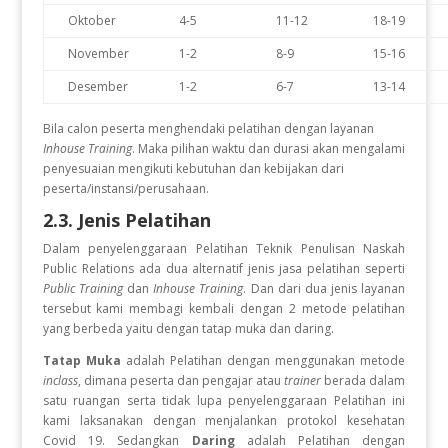
Oktober
4-5
11-12
18-19
November
1-2
8-9
15-16
Desember
1-2
6-7
13-14
Bila calon peserta menghendaki pelatihan dengan layanan
Inhouse Training
. Maka pilihan waktu dan durasi akan mengalami
penyesuaian mengikuti kebutuhan dan kebijakan dari
peserta/instansi/perusahaan.
2.3. Jenis Pelatihan
Dalam penyelenggaraan Pelatihan
Teknik Penulisan Naskah
Public Relations
ada dua alternatif jenis jasa pelatihan seperti
Public Training
dan
Inhouse Training
. Dan dari dua jenis layanan
tersebut kami membagi kembali dengan 2 metode pelatihan
yang berbeda yaitu dengan tatap muka dan daring.
Tatap Muka
adalah Pelatihan dengan menggunakan metode
inclass
, dimana peserta dan pengajar atau
trainer
berada dalam
satu ruangan serta tidak lupa penyelenggaraan Pelatihan ini
kami laksanakan dengan menjalankan protokol kesehatan
Covid 19. Sedangkan
Daring
adalah Pelatihan dengan