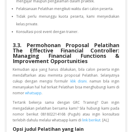
mengajar maupun pengalaman dalam praktek.
Pelaksanaan Pelatihan mengikuti waktu dari calon peserta.
Tidak perlu menunggu kuota peserta, kami menyediakan
kelas private.
Konsultasi post event dengan trainer.
3.3. Permohonan Proposal Pelatihan
The Effective Financial Controller:
Managing Financial Functions &
Improvement Opportunities
Kemudian apa yang harus dilakukan, bila calon peserta ingin
mendaftarkan atau meminta proposal Pelatihan. Selanjutnya
cukup dengan mengisi formulir
klik disini.
namun bila ingin
menanyakan hal hal terkait Pelatihan bisa menghubungi kami di
nomor
whatsapp
.
Tertarik bekerja sama dengan GRC Training? Dan ingin
mengadakan pelatihan bersama kami? Sila hubungi kami pada
nomor berikut 081802214168 (Puguh) atau ingin konsultasi
terlebih dahulu melalui whatsapp kami di
link berikut
. [AL]
Opsi judul Pelatihan yang lain