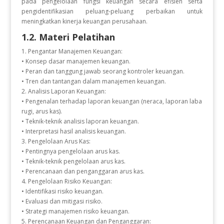
pada pengelolaan fungsi keuangan secara efisien serta
pengidentifikasian peluang-peluang perbaikan untuk
meningkatkan kinerja keuangan perusahaan.
1.2. Materi Pelatihan
1. Pengantar Manajemen Keuangan:
• Konsep dasar manajemen keuangan.
• Peran dan tanggung jawab seorang kontroler keuangan.
• Tren dan tantangan dalam manajemen keuangan.
2. Analisis Laporan Keuangan:
• Pengenalan terhadap laporan keuangan (neraca, laporan laba
rugi, arus kas).
• Teknik-teknik analisis laporan keuangan.
• Interpretasi hasil analisis keuangan.
3. Pengelolaan Arus Kas:
• Pentingnya pengelolaan arus kas.
• Teknik-teknik pengelolaan arus kas.
• Perencanaan dan penganggaran arus kas.
4. Pengelolaan Risiko Keuangan:
• Identifikasi risiko keuangan.
• Evaluasi dan mitigasi risiko.
• Strategi manajemen risiko keuangan.
5. Perencanaan Keuangan dan Penganggaran: