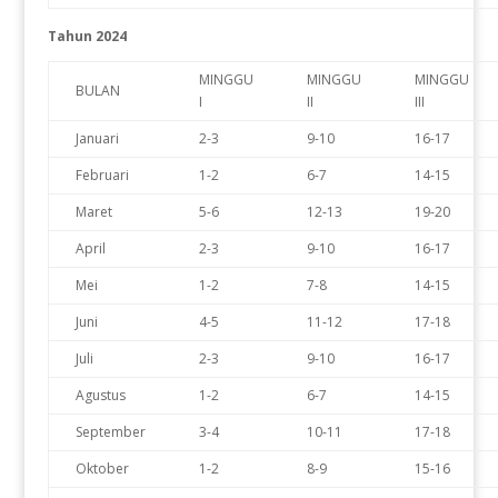
Tahun 2024
MINGGU
MINGGU
MINGGU
BULAN
I
II
III
Januari
2-3
9-10
16-17
Februari
1-2
6-7
14-15
Maret
5-6
12-13
19-20
April
2-3
9-10
16-17
Mei
1-2
7-8
14-15
Juni
4-5
11-12
17-18
Juli
2-3
9-10
16-17
Agustus
1-2
6-7
14-15
September
3-4
10-11
17-18
Oktober
1-2
8-9
15-16