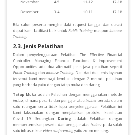
November
4-5
11-12
17-18
Desember
3-4
10-11
17-18
Bila calon peserta menghendaki request tanggal dan durasi
dapat kami fasilitasi baik untuk
PublIc Training
maupun
Inhouse
Training
.
2.3. Jenis Pelatihan
Dalam penyelenggaraan Pelatihan The Effective Financial
Controller: Managing Financial Functions & Improvement
Opportunities
ada dua alternatif jenis jasa pelatihan seperti
Public Training
dan
Inhouse Training
. Dan dari dua jenis layanan
tersebut kami membagi kembali dengan 2 metode pelatihan
yang berbeda yaitu dengan tatap muka dan daring.
Tatap Muka
adalah Pelatihan dengan menggunakan metode
inclass
, dimana peserta dan pengajar atau
trainer
berada dalam
satu ruangan serta tidak lupa penyelenggaraan Pelatihan ini
kami laksanakan dengan menjalankan protokol kesehatan
Covid 19. Sedangkan
Daring
adalah Pelatihan dengan
mempertemukan peserta dan pengajar atau
trainer
pada salah
satu infrastruktur
video conferencing
yaitu zoom meeting.