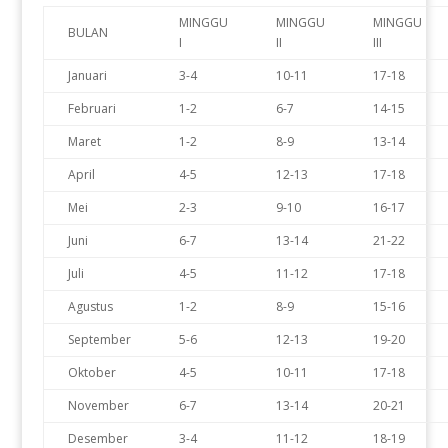
MINGGU
MINGGU
MINGGU
BULAN
I
II
III
Januari
3-4
10-11
17-18
Februari
1-2
6-7
14-15
Maret
1-2
8-9
13-14
April
4-5
12-13
17-18
Mei
2-3
9-10
16-17
Juni
6-7
13-14
21-22
Juli
4-5
11-12
17-18
Agustus
1-2
8-9
15-16
September
5-6
12-13
19-20
Oktober
4-5
10-11
17-18
November
6-7
13-14
20-21
Desember
3-4
11-12
18-19