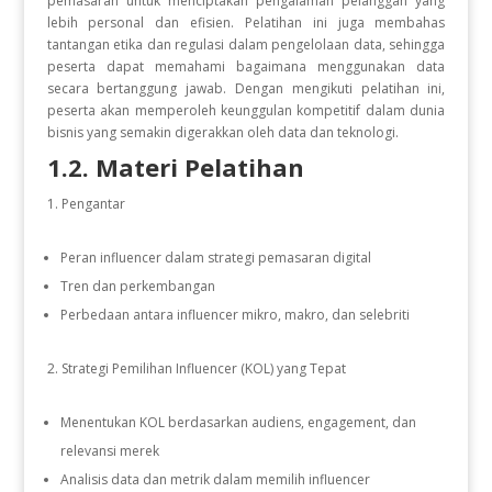
pemasaran untuk menciptakan pengalaman pelanggan yang
lebih personal dan efisien. Pelatihan ini juga membahas
tantangan etika dan regulasi dalam pengelolaan data, sehingga
peserta dapat memahami bagaimana menggunakan data
secara bertanggung jawab. Dengan mengikuti pelatihan ini,
peserta akan memperoleh keunggulan kompetitif dalam dunia
bisnis yang semakin digerakkan oleh data dan teknologi.
1.2. Materi Pelatihan
Pengantar
Peran influencer dalam strategi pemasaran digital
Tren dan perkembangan
Perbedaan antara influencer mikro, makro, dan selebriti
Strategi Pemilihan Influencer (KOL) yang Tepat
Menentukan KOL berdasarkan audiens, engagement, dan
relevansi merek
Analisis data dan metrik dalam memilih influencer