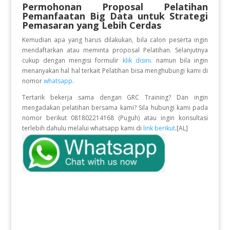
Permohonan Proposal Pelatihan
Pemanfaatan Big Data untuk Strategi
Pemasaran yang Lebih Cerdas
Kemudian apa yang harus dilakukan, bila calon peserta ingin
mendaftarkan atau meminta proposal Pelatihan. Selanjutnya
cukup dengan mengisi formulir
klik disini.
namun bila ingin
menanyakan hal hal terkait Pelatihan bisa menghubungi kami di
nomor
whatsapp
.
Tertarik bekerja sama dengan GRC Training? Dan ingin
mengadakan pelatihan bersama kami? Sila hubungi kami pada
nomor berikut 081802214168 (Puguh) atau ingin konsultasi
terlebih dahulu melalui whatsapp kami di
link berikut
.[AL]