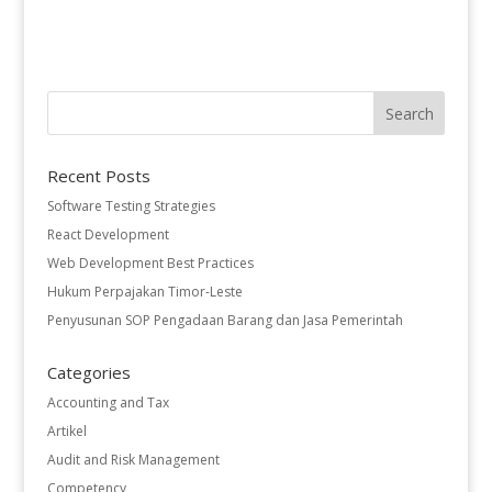
Recent Posts
Software Testing Strategies
React Development
Web Development Best Practices
Hukum Perpajakan Timor-Leste
Penyusunan SOP Pengadaan Barang dan Jasa Pemerintah
Categories
Accounting and Tax
Artikel
Audit and Risk Management
Competency