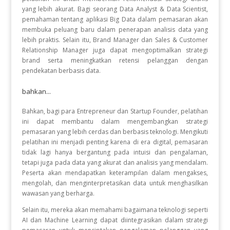
yang lebih akurat. Bagi seorang Data Analyst & Data Scientist,
pemahaman tentang aplikasi Big Data dalam pemasaran akan
membuka peluang baru dalam penerapan analisis data yang
lebih praktis. Selain itu, Brand Manager dan Sales & Customer
Relationship Manager juga dapat mengoptimalkan strategi
brand serta meningkatkan retensi pelanggan dengan
pendekatan berbasis data.
bahkan...
Bahkan, bagi para Entrepreneur dan Startup Founder, pelatihan
ini dapat membantu dalam mengembangkan strategi
pemasaran yang lebih cerdas dan berbasis teknologi. Mengikuti
pelatihan ini menjadi penting karena di era digital, pemasaran
tidak lagi hanya bergantung pada intuisi dan pengalaman,
tetapi juga pada data yang akurat dan analisis yang mendalam.
Peserta akan mendapatkan keterampilan dalam mengakses,
mengolah, dan menginterpretasikan data untuk menghasilkan
wawasan yang berharga.
Selain itu, mereka akan memahami bagaimana teknologi seperti
AI dan Machine Learning dapat diintegrasikan dalam strategi