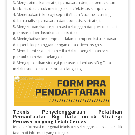
3. Mengoptimalkan strategi pemasaran dengan pendekatan
berbasis data untuk meningkatkan efektivitas kampanye.
4. Menerapkan teknologi seperti AI dan Machine Learning
dalam analisis pemasaran dan otomatisasi strategi.
5. Mengembangkan segmentasi pelanggan dan personalisasi
pemasaran berdasarkan analisis data.
6. Meningkatkan kemampuan dalam memprediksi tren pasar
dan perilaku pelanggan dengan data-driven insights.
7. Memahami regulasi dan etika dalam pengelolaan serta
pemanfaatan data pelanggan.
8. Mengaplikasikan strategi pemasaran berbasis Big Data
melalui studi kasus dan praktik langsung.
Teknis Penyelenggaraan Pelatihan
Pemanfaatan Big Data untuk Strategi
Pemasaran yang Lebih Cerdas
terkait informasi mengenai teknis penyelenggaraan silahkan klik
tautan di informasi yang diinginkan :