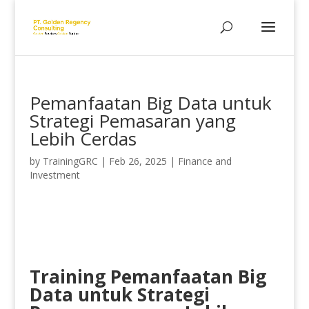
Pemanfaatan Big Data untuk
Strategi Pemasaran yang
Lebih Cerdas
by
TrainingGRC
|
Feb 26, 2025
|
Finance and
Investment
Training Pemanfaatan Big
Data untuk Strategi