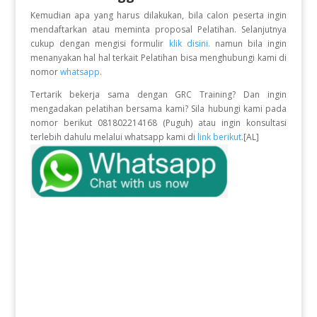
Kemudian apa yang harus dilakukan, bila calon peserta ingin
mendaftarkan atau meminta proposal Pelatihan. Selanjutnya
cukup dengan mengisi formulir
klik disini.
namun bila ingin
menanyakan hal hal terkait Pelatihan bisa menghubungi kami di
nomor
whatsapp
.
Tertarik bekerja sama dengan GRC Training? Dan ingin
mengadakan pelatihan bersama kami? Sila hubungi kami pada
nomor berikut 081802214168 (Puguh) atau ingin konsultasi
terlebih dahulu melalui whatsapp kami di
link berikut
.[AL]