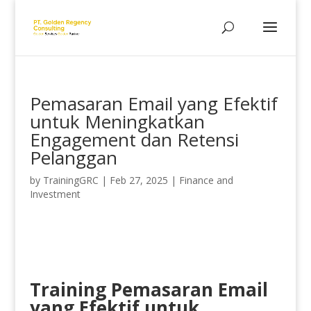
Pemasaran Email yang Efektif
untuk Meningkatkan
Engagement dan Retensi
Pelanggan
by
TrainingGRC
|
Feb 27, 2025
|
Finance and
Investment
Training Pemasaran Email
yang Efektif untuk