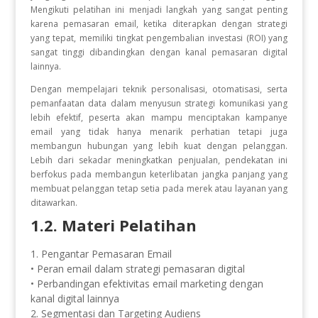
Mengikuti pelatihan ini menjadi langkah yang sangat penting
karena pemasaran email, ketika diterapkan dengan strategi
yang tepat, memiliki tingkat pengembalian investasi (ROI) yang
sangat tinggi dibandingkan dengan kanal pemasaran digital
lainnya.
Dengan mempelajari teknik personalisasi, otomatisasi, serta
pemanfaatan data dalam menyusun strategi komunikasi yang
lebih efektif, peserta akan mampu menciptakan kampanye
email yang tidak hanya menarik perhatian tetapi juga
membangun hubungan yang lebih kuat dengan pelanggan.
Lebih dari sekadar meningkatkan penjualan, pendekatan ini
berfokus pada membangun keterlibatan jangka panjang yang
membuat pelanggan tetap setia pada merek atau layanan yang
ditawarkan.
1.2. Materi Pelatihan
1. Pengantar Pemasaran Email
• Peran email dalam strategi pemasaran digital
• Perbandingan efektivitas email marketing dengan
kanal digital lainnya
2. Segmentasi dan Targeting Audiens