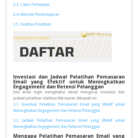
2.3. Calon
Participant
2.4. Metode Pembelajaran
2.5. Fasilitas Pelatihan
Investasi dan Jadwal Pelatihan
Pemasaran
Email yang Efektif untuk Meningkatkan
Engagement dan Retensi Pelanggan
bila anda ingin mengetahui detail mengenai investasi dan
jadwal pelatihan silahkan klik tautan dibawah ini :
3.1. Investasi Pelatihan Pemasaran Email yang Efektif untuk
Meningkatkan Engagement dan Retensi Pelanggan
3.2. Jadwal Pelatihan Pemasaran Email yang Efektif untuk
Meningkatkan Engagement dan Retensi Pelanggan
Mengapa Pelatihan Pemasaran Email yang