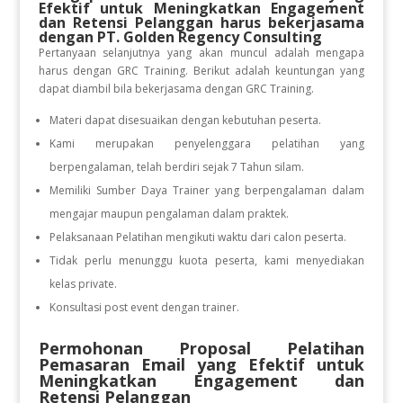
Efektif untuk Meningkatkan Engagement
dan Retensi Pelanggan
harus bekerjasama
dengan PT. Golden Regency Consulting
Pertanyaan selanjutnya yang akan muncul adalah mengapa
harus dengan GRC Training. Berikut adalah keuntungan yang
dapat diambil bila bekerjasama dengan GRC Training.
Materi dapat disesuaikan dengan kebutuhan peserta.
Kami merupakan penyelenggara pelatihan yang
berpengalaman, telah berdiri sejak 7 Tahun silam.
Memiliki Sumber Daya Trainer yang berpengalaman dalam
mengajar maupun pengalaman dalam praktek.
Pelaksanaan Pelatihan mengikuti waktu dari calon peserta.
Tidak perlu menunggu kuota peserta, kami menyediakan
kelas private.
Konsultasi post event dengan trainer.
Permohonan Proposal Pelatihan
Pemasaran Email yang Efektif untuk
Meningkatkan Engagement dan
Retensi Pelanggan