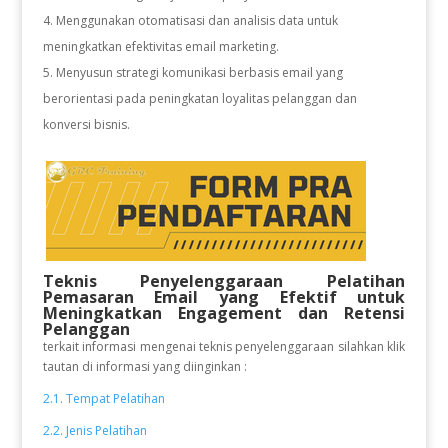
4. Menggunakan otomatisasi dan analisis data untuk
meningkatkan efektivitas email marketing.
5. Menyusun strategi komunikasi berbasis email yang
berorientasi pada peningkatan loyalitas pelanggan dan
konversi bisnis.
Teknis Penyelenggaraan Pelatihan
Pemasaran Email yang Efektif untuk
Meningkatkan Engagement dan Retensi
Pelanggan
terkait informasi mengenai teknis penyelenggaraan silahkan klik
tautan di informasi yang diinginkan :
2.1. Tempat Pelatihan
2.2. Jenis Pelatihan