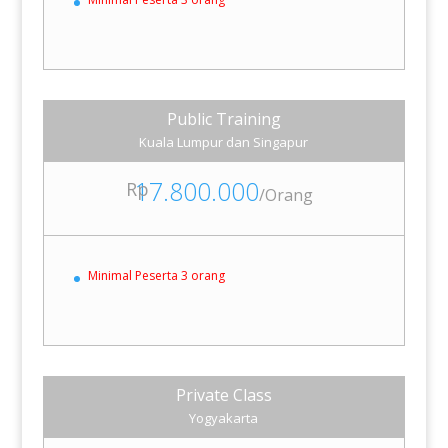
Public Training
Kuala Lumpur dan Singapur
17.800.000
Rp
/
Orang
Minimal Peserta 3 orang
Private Class
Yogyakarta