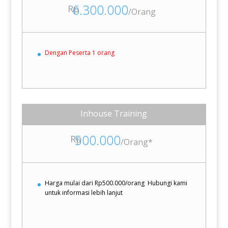
6.300.000
Rp
/
Orang
Dengan Peserta 1 orang
Inhouse Training
500.000
Rp
/
Orang*
Harga mulai dari Rp500.000/orang
Hubungi kami
untuk informasi lebih lanjut