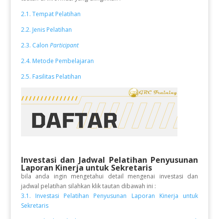
2.1. Tempat Pelatihan
2.2. Jenis Pelatihan
2.3. Calon
Participant
2.4. Metode Pembelajaran
2.5. Fasilitas Pelatihan
Investasi dan Jadwal Pelatihan
Penyusunan
Laporan Kinerja untuk Sekretaris
bila anda ingin mengetahui detail mengenai investasi dan
jadwal pelatihan silahkan klik tautan dibawah ini :
3.1. Investasi Pelatihan Penyusunan Laporan Kinerja untuk
Sekretaris