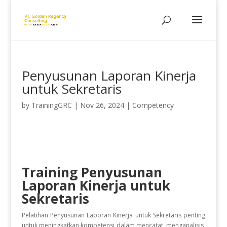
Penyusunan Laporan Kinerja
untuk Sekretaris
by
TrainingGRC
|
Nov 26, 2024
|
Competency
Training Penyusunan
Laporan Kinerja untuk
Sekretaris
Pelatihan Penyusunan Laporan Kinerja untuk Sekretaris penting
untuk meningkatkan kompetensi dalam mencatat, menganalisis,