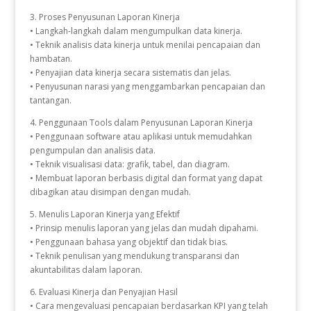
3. Proses Penyusunan Laporan Kinerja
• Langkah-langkah dalam mengumpulkan data kinerja.
• Teknik analisis data kinerja untuk menilai pencapaian dan
hambatan.
• Penyajian data kinerja secara sistematis dan jelas.
• Penyusunan narasi yang menggambarkan pencapaian dan
tantangan.
4. Penggunaan Tools dalam Penyusunan Laporan Kinerja
• Penggunaan software atau aplikasi untuk memudahkan
pengumpulan dan analisis data.
• Teknik visualisasi data: grafik, tabel, dan diagram.
• Membuat laporan berbasis digital dan format yang dapat
dibagikan atau disimpan dengan mudah.
5. Menulis Laporan Kinerja yang Efektif
• Prinsip menulis laporan yang jelas dan mudah dipahami.
• Penggunaan bahasa yang objektif dan tidak bias.
• Teknik penulisan yang mendukung transparansi dan
akuntabilitas dalam laporan.
6. Evaluasi Kinerja dan Penyajian Hasil
• Cara mengevaluasi pencapaian berdasarkan KPI yang telah