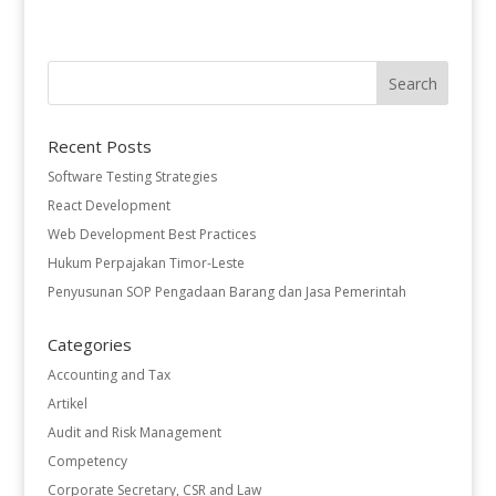
Recent Posts
Software Testing Strategies
React Development
Web Development Best Practices
Hukum Perpajakan Timor-Leste
Penyusunan SOP Pengadaan Barang dan Jasa Pemerintah
Categories
Accounting and Tax
Artikel
Audit and Risk Management
Competency
Corporate Secretary, CSR and Law