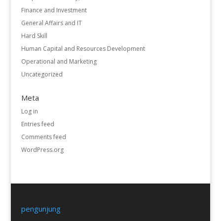
Finance and Investment
General Affairs and IT
Hard Skill
Human Capital and Resources Development
Operational and Marketing
Uncategorized
Meta
Log in
Entries feed
Comments feed
WordPress.org
pengunjung