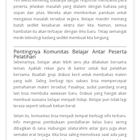
Tim teknis Kemenag biasanya sangat responsif membantu para
peserta. Jelaskan masalah yang dialami dengan bahasa yang
sopan dan jelas. Mereka akan memberikan panduan untuk
mengatasi masalah tersebut segera. Belajar mandiri memang
butuh sedikit kesabaran ekstra dari kita. Namun, semua
hambatan itu akan terbayar dengan ilmu baru. Tetap semangat
meski teknologi kadang sedikit membuat kita bingung.
Pentingnya Komunitas Belajar Antar Peserta
Pelatihan
Sebenarnya, belajar akan lebih seru jika dilakukan bersama
teman. Ajaklah rekan guru di kantor untuk ikut pelatihan
bersama. Buatlah grup diskusi kecil untuk membahas materi
yang sulit. Saling berbagi tips sukses bisa mempercepat
pemahaman materi tersebut. Pasalnya, sudut pandang orang
lain bisa membuka wawasan baru. Diskusi yang hangat akan
membuat suasana belajar menjadi hidup. Belajar pun tidak lagi
terasa seperti sebuah beban berat.
Selain itu, komunitas bisa menjadi tempat berbagi info terbaru.
Info mengenai pembukaan pendaftaran kelas baru sering
dibagikan di sana. Hubungan silaturahmi antar guru juga akan
semakin erat terjaga. Kita bisa saling memotivasi saat ada yang