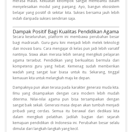
merasa malas. Kekuatan kelompok sangat membantu dalam
menyelesaikan modul yang panjang. Ayo, bangun ekosistem
belajar yang positif di sekitar kita. Sukses bersama jauh lebih
indah daripada sukses sendirian saja.
Dampak Positif Bagi Kualitas Pendidikan Agama
Secara keseluruhan, platform ini membawa perubahan besar
bagi madrasah. Guru-guru kini menjadi lebih melek teknologi
dan inovasi baru. Cara mengajar di kelas pun jadi lebih variatif
nantinya. Siswa akan merasa lebih senang mengikuti pelajaran
agama tersebut. Pendidikan yang berkualitas bermula dari
kompetensi guru yang hebat. Kemenag sudah memberikan
wadah yang sangat luar biasa untuk itu. Sekarang, tinggal
kemauan kita untuk melangkah maju ke depan.
Dampaknya pun akan terasa pada karakter generasi muda kita.
Ilmu yang disampaikan dengan cara modern lebih mudah
diterima. Nilai-nilai agama pun bisa tersampaikan dengan
sangat baik sekali. Generasi masa depan akan tumbuh menjadi
pribadi yang cerdas. Semua itu berawal dari dedikasi kita
dalam mengikuti pelatihan. Jadilah bagian dari sejarah
kemajuan pendidikan di Indonesia ini. Perubahan besar selalu
dimulai dari langkah-langkah yang kecil.