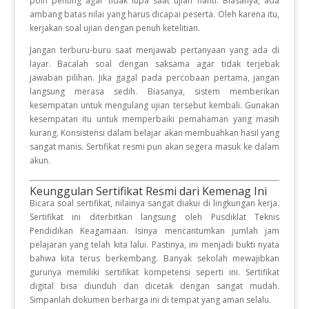
poin penting agar tidak lupa saat ujian nanti. Biasanya, ada
ambang batas nilai yang harus dicapai peserta. Oleh karena itu,
kerjakan soal ujian dengan penuh ketelitian.
Jangan terburu-buru saat menjawab pertanyaan yang ada di
layar. Bacalah soal dengan saksama agar tidak terjebak
jawaban pilihan. Jika gagal pada percobaan pertama, jangan
langsung merasa sedih. Biasanya, sistem memberikan
kesempatan untuk mengulang ujian tersebut kembali. Gunakan
kesempatan itu untuk memperbaiki pemahaman yang masih
kurang. Konsistensi dalam belajar akan membuahkan hasil yang
sangat manis. Sertifikat resmi pun akan segera masuk ke dalam
akun.
Keunggulan Sertifikat Resmi dari Kemenag Ini
Bicara soal sertifikat, nilainya sangat diakui di lingkungan kerja.
Sertifikat ini diterbitkan langsung oleh Pusdiklat Teknis
Pendidikan Keagamaan. Isinya mencantumkan jumlah jam
pelajaran yang telah kita lalui. Pastinya, ini menjadi bukti nyata
bahwa kita terus berkembang. Banyak sekolah mewajibkan
gurunya memiliki sertifikat kompetensi seperti ini. Sertifikat
digital bisa diunduh dan dicetak dengan sangat mudah.
Simpanlah dokumen berharga ini di tempat yang aman selalu.