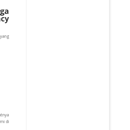
gga
ncy
 yang
utnya
mi di