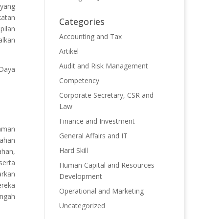
 yang
katan
Categories
pilan
Accounting and Tax
alkan
Artikel
Audit and Risk Management
 Daya
Competency
Corporate Secretary, CSR and
Law
Finance and Investment
haman
General Affairs and IT
bahan
Hard Skill
ahan,
serta
Human Capital and Resources
arkan
Development
ereka
Operational and Marketing
engah
Uncategorized