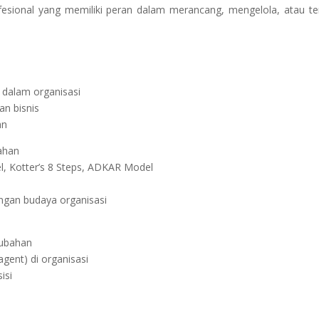
ofesional yang memiliki peran dalam merancang, mengelola, atau ter
 dalam organisasi
an bisnis
an
ahan
l, Kotter’s 8 Steps, ADKAR Model
ngan budaya organisasi
rubahan
gent) di organisasi
isi