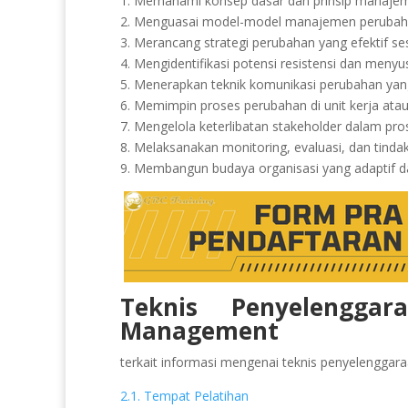
1. Memahami konsep dasar dan prinsip manajem
2. Menguasai model-model manajemen perubahan
3. Merancang strategi perubahan yang efektif se
4. Mengidentifikasi potensi resistensi dan meny
5. Menerapkan teknik komunikasi perubahan yang 
6. Memimpin proses perubahan di unit kerja atau 
7. Mengelola keterlibatan stakeholder dalam pr
8. Melaksanakan monitoring, evaluasi, dan tindak
9. Membangun budaya organisasi yang adaptif d
Teknis Penyelenggar
Management
terkait informasi mengenai teknis penyelenggaraan
2.1. Tempat Pelatihan