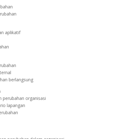
rubahan
erubahan
 aplikatif
bahan
erubahan
ternal
ahan berlangsung
n
an perubahan organisasi
rio lapangan
perubahan