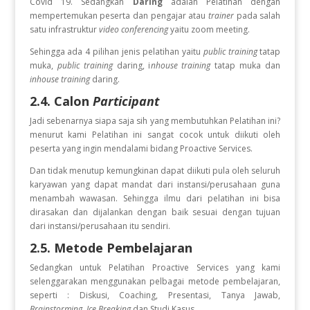
Covid 19. Sedangkan
Daring
adalah Pelatihan dengan
mempertemukan peserta dan pengajar atau
trainer
pada salah
satu infrastruktur
video conferencing
yaitu zoom meeting.
Sehingga ada 4 pilihan jenis pelatihan yaitu
public training
tatap
muka,
public training
daring, i
nhouse training
tatap muka dan
inhouse training
daring.
2.4. Calon
Participant
Jadi sebenarnya siapa saja sih yang membutuhkan Pelatihan ini?
menurut kami Pelatihan ini sangat cocok untuk diikuti oleh
peserta yang ingin
mendalami bidang Proactive Services.
Dan tidak menutup kemungkinan dapat diikuti pula oleh seluruh
karyawan yang dapat mandat dari instansi/perusahaan guna
menambah wawasan. Sehingga ilmu dari pelatihan ini bisa
dirasakan dan dijalankan dengan baik sesuai dengan tujuan
dari instansi/perusahaan itu sendiri.
2.5. Metode Pembelajaran
Sedangkan untuk Pelatihan Proactive Services
yang kami
selenggarakan menggunakan pelbagai metode pembelajaran,
seperti : Diskusi, Coaching, Presentasi, Tanya Jawab,
Brainstorming
,
Ice Breaking
dan Studi Kasus.