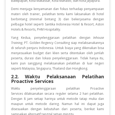
Balikpapan, Kota Makassar, Kota Manado, dan Kota Jayapura.
Demi menjaga kenyamanan dan fokus terhadap penyampaian
materi oleh trainer, pelatihan tentu kami laksanakan di hotel
berbintang (minimal bintang 3) dan bekerjasama dengan
pelbagai hotel seperti Santika Indonesia Hotel & Resort, Aston
Hotels & Resorts, PHM Hospitality.
Yang Kedua, penyelenggaraan pelatihan dengan
Inhouse
Training
, PT. Golden Regency Consulting siap melaksanakannya
di seluruh penjuru Indonesia. Untuk biaya yang dikenakan bisa
menyesuaikan budget dari klien serta ditentukan oleh jumlah
peserta, durasi dan lokasi penyelenggaraan. Tidak hanya itu,
kami pun sanggung melaksanakan pelatihan di luar negeri
seperti Malaysia, Singapura, Thailand dan Hongkong.
2.2. Waktu Pelaksanaan Pelatihan
Proactive Services
Waktu penyelenggaraan pelatihan Proactive
Services
dilaksanakan secara reguler selama 2 hari pelatihan.
Dengan 8 jam setiap harinya untuk metode tatap muka dan
maupun untuk metode daring. Namun hal ini dapat juga
disesuaikan dengan kebutuhan dari peserta, berikut kami
sampaikan alternatif tanggal setiap minggu.