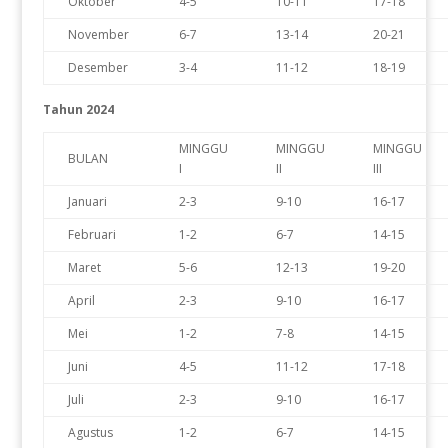
Oktober
4-5
10-11
17-18
November
6-7
13-14
20-21
Desember
3-4
11-12
18-19
Tahun 2024
MINGGU
MINGGU
MINGGU
BULAN
I
II
III
Januari
2-3
9-10
16-17
Februari
1-2
6-7
14-15
Maret
5-6
12-13
19-20
April
2-3
9-10
16-17
Mei
1-2
7-8
14-15
Juni
4-5
11-12
17-18
Juli
2-3
9-10
16-17
Agustus
1-2
6-7
14-15