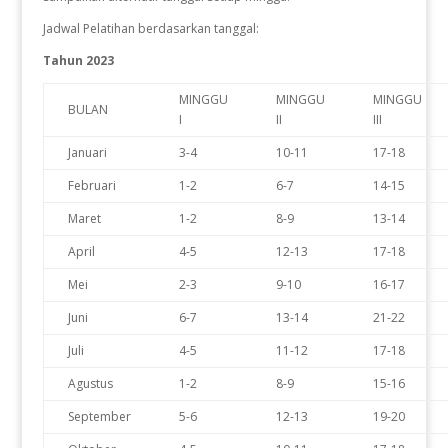
Jadwal Pelatihan berdasarkan tanggal:
Tahun 2023
MINGGU
MINGGU
MINGGU
BULAN
I
II
III
Januari
3-4
10-11
17-18
Februari
1-2
6-7
14-15
Maret
1-2
8-9
13-14
April
4-5
12-13
17-18
Mei
2-3
9-10
16-17
Juni
6-7
13-14
21-22
Juli
4-5
11-12
17-18
Agustus
1-2
8-9
15-16
September
5-6
12-13
19-20