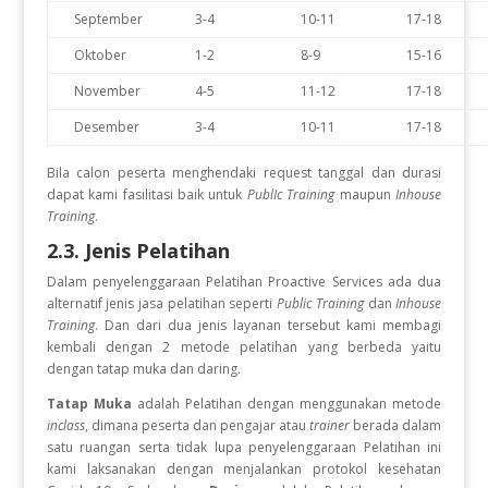
September
3-4
10-11
17-18
Oktober
1-2
8-9
15-16
November
4-5
11-12
17-18
Desember
3-4
10-11
17-18
Bila calon peserta menghendaki request tanggal dan durasi
dapat kami fasilitasi baik untuk
PublIc Training
maupun
Inhouse
Training
.
2.3. Jenis Pelatihan
Dalam penyelenggaraan Pelatihan Proactive Services
ada dua
alternatif jenis jasa pelatihan seperti
Public Training
dan
Inhouse
Training
. Dan dari dua jenis layanan tersebut kami membagi
kembali dengan 2 metode pelatihan yang berbeda yaitu
dengan tatap muka dan daring.
Tatap Muka
adalah Pelatihan dengan menggunakan metode
inclass
, dimana peserta dan pengajar atau
trainer
berada dalam
satu ruangan serta tidak lupa penyelenggaraan Pelatihan ini
kami laksanakan dengan menjalankan protokol kesehatan