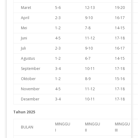
Maret
5-6
12-13
19-20
April
2-3
9-10
16-17
Mei
1-2
7-8
14-15
Juni
4-5
11-12
17-18
Juli
2-3
9-10
16-17
Agustus
1-2
6-7
14-15
September
3-4
10-11
17-18
Oktober
1-2
8-9
15-16
November
4-5
11-12
17-18
Desember
3-4
10-11
17-18
Tahun 2025
MINGGU
MINGGU
MINGGU
BULAN
I
II
III