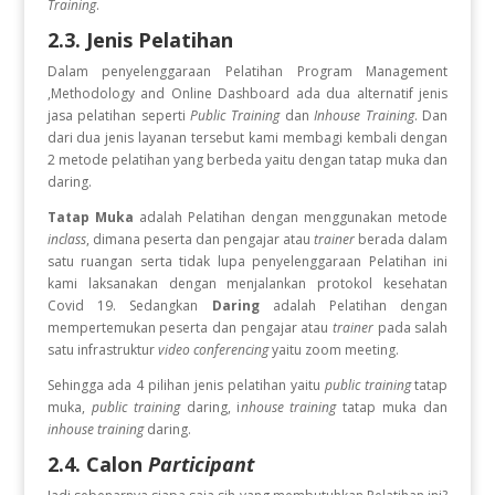
Training
.
2.3. Jenis Pelatihan
Dalam penyelenggaraan Pelatihan Program Management
,Methodology and Online Dashboard
ada dua alternatif jenis
jasa pelatihan seperti
Public Training
dan
Inhouse Training
. Dan
dari dua jenis layanan tersebut kami membagi kembali dengan
2 metode pelatihan yang berbeda yaitu dengan tatap muka dan
daring.
Tatap Muka
adalah Pelatihan dengan menggunakan metode
inclass
, dimana peserta dan pengajar atau
trainer
berada dalam
satu ruangan serta tidak lupa penyelenggaraan Pelatihan ini
kami laksanakan dengan menjalankan protokol kesehatan
Covid 19. Sedangkan
Daring
adalah Pelatihan dengan
mempertemukan peserta dan pengajar atau
trainer
pada salah
satu infrastruktur
video conferencing
yaitu zoom meeting.
Sehingga ada 4 pilihan jenis pelatihan yaitu
public training
tatap
muka,
public training
daring, i
nhouse training
tatap muka dan
inhouse training
daring.
2.4. Calon
Participant