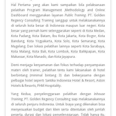
Hal Pertama yang akan kami sampaikan bila pelaksanaan
pelatihan Program Management ,Methodology and Online
Dashboard
menggunakan layanan
Public Training
. PT. Golden
Regency Consulting Training sanggup untuk melaksanakannya
di seluruh kota besar di Indonesia maupun luar negeri. Kota
besar yang pernah kami selenggarakan seperti di Kota Medan,
Kota Padang, Kota Batam, Ibu Kota Jakarta, Kota Bogor, Kota
Bandung, Kota Yogyakarta, Kota Solo, Kota Semarang, Kota
Magelang. Dan lokasi pelatihan lainnya seperti Kota Surabaya,
Kota Malang, Kota Bali, Kota Lombok, Kota Balikpapan, Kota
Makassar, Kota Manado, dan Kota Jayapura.
Demi menjaga kenyamanan dan fokus terhadap penyampaian
materi oleh trainer, pelatihan tentu kami laksanakan di hotel
berbintang (minimal bintang 3) dan bekerjasama dengan
pelbagai hotel seperti Santika Indonesia Hotel & Resort, Aston
Hotels & Resorts, PHM Hospitality.
Yang Kedua, penyelenggaraan pelatihan dengan
Inhouse
Training
, PT. Golden Regency Consulting siap melaksanakannya
di seluruh penjuru Indonesia. Untuk biaya yang dikenakan bisa
menyesuaikan budget dari klien serta ditentukan oleh jumlah
peserta, durasi dan lokasi penyelenggaraan. Tidak hanya itu,