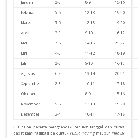
Januari
2-3
8-9
15-16
Februari
5-6
12-13
19-20
Maret
5-6
12-13
19-20
April
2-3
9-10
16-17
Mei
7-8
14-15
21-22
Juni
4-5
11-12
18-19
Juli
2-3
9-10
16-17
Agustus
6-7
13-14
20-21
September
2-3
10-11
17-18
Oktober
8-9
15-16
November
5-6
12-13
19-20
Desember
3-4
10-11
17-18
Bila calon peserta menghendaki request tanggal dan durasi
dapat kami fasilitasi baik untuk
PublIc Training
maupun
Inhouse