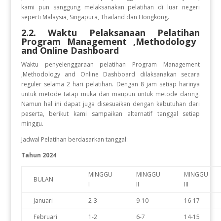
kami pun sanggung melaksanakan pelatihan di luar negeri
seperti Malaysia, Singapura, Thailand dan Hongkong.
2.2. Waktu Pelaksanaan Pelatihan
Program Management ,Methodology
and Online Dashboard
Waktu penyelenggaraan pelatihan Program Management
,Methodology and Online Dashboard
dilaksanakan secara
reguler selama 2 hari pelatihan. Dengan 8 jam setiap harinya
untuk metode tatap muka dan maupun untuk metode daring.
Namun hal ini dapat juga disesuaikan dengan kebutuhan dari
peserta, berikut kami sampaikan alternatif tanggal setiap
minggu.
Jadwal Pelatihan berdasarkan tanggal:
Tahun 2024
MINGGU
MINGGU
MINGGU
BULAN
I
II
III
Januari
2-3
9-10
16-17
Februari
1-2
6-7
14-15