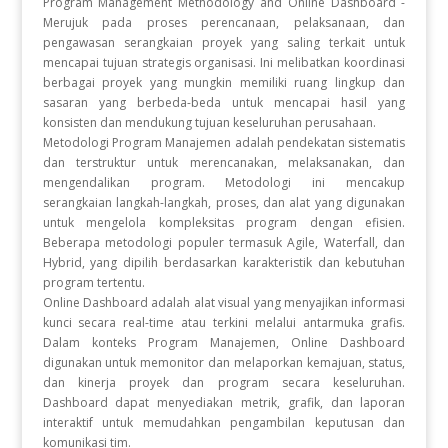
Program Management Methodology and Online Dashboard -
Merujuk pada proses perencanaan, pelaksanaan, dan
pengawasan serangkaian proyek yang saling terkait untuk
mencapai tujuan strategis organisasi. Ini melibatkan koordinasi
berbagai proyek yang mungkin memiliki ruang lingkup dan
sasaran yang berbeda-beda untuk mencapai hasil yang
konsisten dan mendukung tujuan keseluruhan perusahaan.
Metodologi Program Manajemen adalah pendekatan sistematis
dan terstruktur untuk merencanakan, melaksanakan, dan
mengendalikan program. Metodologi ini mencakup
serangkaian langkah-langkah, proses, dan alat yang digunakan
untuk mengelola kompleksitas program dengan efisien.
Beberapa metodologi populer termasuk Agile, Waterfall, dan
Hybrid, yang dipilih berdasarkan karakteristik dan kebutuhan
program tertentu.
Online Dashboard adalah alat visual yang menyajikan informasi
kunci secara real-time atau terkini melalui antarmuka grafis.
Dalam konteks Program Manajemen, Online Dashboard
digunakan untuk memonitor dan melaporkan kemajuan, status,
dan kinerja proyek dan program secara keseluruhan.
Dashboard dapat menyediakan metrik, grafik, dan laporan
interaktif untuk memudahkan pengambilan keputusan dan
komunikasi tim.