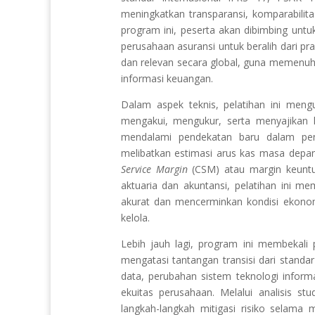
meningkatkan transparansi, komparabilita
program ini, peserta akan dibimbing untu
perusahaan asuransi untuk beralih dari pr
dan relevan secara global, guna memenuhi
informasi keuangan.
Dalam aspek teknis, pelatihan ini men
mengakui, mengukur, serta menyajikan 
mendalami pendekatan baru dalam peng
melibatkan estimasi arus kas masa depan
Service Margin
(CSM) atau margin keuntu
aktuaria dan akuntansi, pelatihan ini m
akurat dan mencerminkan kondisi ekonom
kelola.
Lebih jauh lagi, program ini membekali 
mengatasi tantangan transisi dari stand
data, perubahan sistem teknologi informa
ekuitas perusahaan. Melalui analisis s
langkah-langkah mitigasi risiko selama