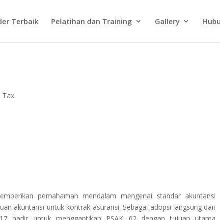
der Terbaik
Pelatihan dan Training
Gallery
Hubu
d Tax
memberikan pemahaman mendalam mengenai standar akuntansi
uan akuntansi untuk kontrak asuransi. Sebagai adopsi langsung dari
 117 hadir untuk menggantikan PSAK 62 dengan tujuan utama