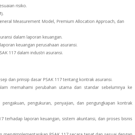
suaian risiko.
).
General Measurement Model, Premium Allocation Approach, dan
uransi dalam laporan keuangan.
aporan keuangan perusahaan asuransi.
SAK 117 dalam industri asuransi.
 dan prinsip dasar PSAK 117 tentang kontrak asuransi.
alam memahami perubahan utama dari standar sebelumnya ke
engakuan, pengukuran, penyajian, dan pengungkapan kontrak
erhadap laporan keuangan, sistem akuntansi, dan proses bisnis
m mengimplementasikan PSAK 117 secara tepat dan sesuai dengan