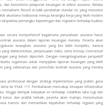
s, dan konsistensi pelaporan keuangan di sektor asuransi. Melalui
k memahami filosofi di balik perubahan standar ini, yang menuntut
aktik akuntansi tradisional menuju kerangka kerja yang lebih modern
 ekspektasi pemangku kepentingan dan regulator terhadap kualitas
gulas secara komprehensif bagaimana perusahaan asuransi harus
kontrak asuransi dalam laporan keuangan mereka. Peserta akan
ukuran kewajiban asuransi yang kini lebih kompleks, karena
 yang didiskontokan, penyesuaian risiko, serta konsep
Contractual
ngan yang belum diperoleh. Dengan mengintegrasikan perspektif
embantu organisasi untuk menyajikan laporan keuangan yang lebih
i yang sebenarnya dari portofolio kontrak asuransi yang mereka
para profesional dengan strategi implementasi yang praktis guna
ar lama ke PSAK 117. Pembahasan mencakup kesiapan infrastruktur
si, hingga dampak kebijakan ini terhadap volatilitas laba rugi dan
tudi kasus dan praktik terbaik, peserta akan mampu merumuskan
 masa transisi dan memastikan kepatuhan terhadap regulasi yang