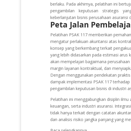
berlaku. Pada akhirnya, pelatihan ini ber
pengambilan keputusan strategis ya
keberlanjutan bisnis perusahaan asuransi 
Peta Jalan Pembelaja
Pelatihan PSAK 117 memberikan pemahama
mengatur perlakuan akuntansi atas kontr
konsep yang berkembang terkait pengakua
yang lebih didasarkan pada estimasi arus 
akan mempelajari bagaimana perusahaan a
margin layanan kontraktual, dan menyiapk
Dengan menggunakan pendekatan praktis d
dampak implementasi PSAK 117 terhadap l
pengambilan keputusan bisnis di industri as
Pelatihan ini menggabungkan disiplin ilmu
keuangan, serta industri asuransi. Integras
tidak hanya terkait dengan catatan akuntan
dan analisis risiko jangka panjang yang me
Baca selengkapnya...