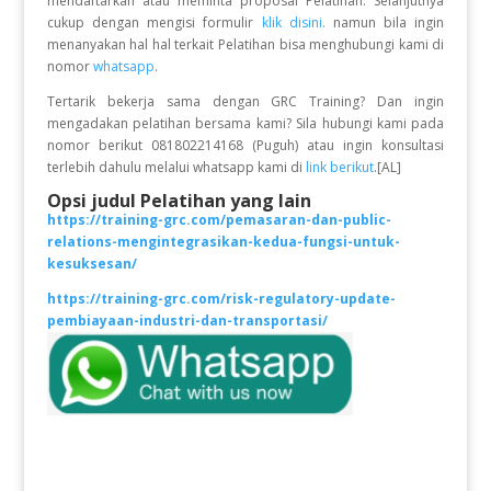
mendaftarkan atau meminta proposal Pelatihan. Selanjutnya
cukup dengan mengisi formulir
klik disini.
namun bila ingin
menanyakan hal hal terkait Pelatihan bisa menghubungi kami di
nomor
whatsapp
.
Tertarik bekerja sama dengan GRC Training? Dan ingin
mengadakan pelatihan bersama kami? Sila hubungi kami pada
nomor berikut 081802214168 (Puguh) atau ingin konsultasi
terlebih dahulu melalui whatsapp kami di
link berikut
.[AL]
Opsi judul Pelatihan yang lain
https://training-grc.com/pemasaran-dan-public-
relations-mengintegrasikan-kedua-fungsi-untuk-
kesuksesan/
https://training-grc.com/risk-regulatory-update-
pembiayaan-industri-dan-transportasi/