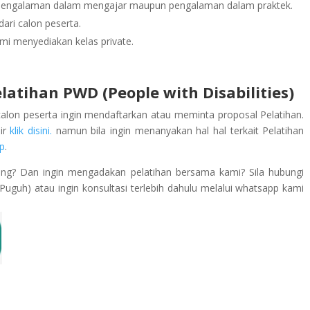
rpengalaman dalam mengajar maupun pengalaman dalam praktek.
ari calon peserta.
mi menyediakan kelas private.
atihan PWD (People with Disabilities)
calon peserta ingin mendaftarkan atau meminta proposal Pelatihan.
lir
klik disini.
namun bila ingin menanyakan hal hal terkait Pelatihan
p
.
ing? Dan ingin mengadakan pelatihan bersama kami? Sila hubungi
guh) atau ingin konsultasi terlebih dahulu melalui whatsapp kami