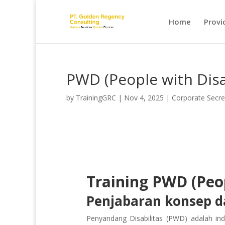
Home
Provi
PWD (People with Disab
by
TrainingGRC
|
Nov 4, 2025
|
Corporate Secre
Training PWD (Peop
Penjabaran konsep da
Penyandang Disabilitas (PWD) adalah indi