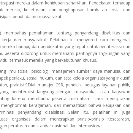
tisipasi mereka dalam kehidupan sehari-hari. Pendekatan terhadap
 mereka, kesetaraan, dan penghapusan hambatan sosial dan
isipasi penuh dalam masyarakat.
WD) membahas pemahaman tentang penyandang disabilitas dan
at kerja dan masyarakat. Pelatihan ini menyoroti cara mengenali
g mereka hadapi, dan pendekatan yang tepat untuk berinteraksi dan
ini, peserta didorong untuk memahami pentingnya lingkungan yang
ividu, termasuk mereka yang berkebutuhan khusus.
idang ilmu sosial, psikologi, manajemen sumber daya manusia, dan
ek perilaku, sosial, hukum, dan tata kelola organisasi yang inklusif.
ntah, praktisi SDM, manajer CSR, pendidik, petugas layanan publik,
yang berinteraksi langsung dengan masyarakat atau karyawan
i penting karena membantu peserta memahami cara menciptakan
sif, menghormati keragaman, dan memastikan bahwa kebijakan dan
minasi penyandang disabilitas. Selain itu, pelatihan ini juga
tasi organisasi dalam menerapkan prinsip-prinsip Kesetaraan,
gan peraturan dan standar nasional dan internasional.