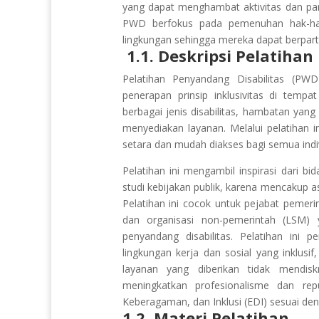
yang dapat menghambat aktivitas dan par
PWD berfokus pada pemenuhan hak-hak
lingkungan sehingga mereka dapat berpart
1.1. Deskripsi Pelatihan
Pelatihan Penyandang Disabilitas (P
penerapan prinsip inklusivitas di temp
berbagai jenis disabilitas, hambatan yan
menyediakan layanan. Melalui pelatihan 
setara dan mudah diakses bagi semua ind
Pelatihan ini mengambil inspirasi dari b
studi kebijakan publik, karena mencakup asp
Pelatihan ini cocok untuk pejabat pemeri
dan organisasi non-pemerintah (LSM) 
penyandang disabilitas. Pelatihan in
lingkungan kerja dan sosial yang inklu
layanan yang diberikan tidak mendiskri
meningkatkan profesionalisme dan repu
Keberagaman, dan Inklusi (EDI) sesuai den
1.2. Materi Pelatihan