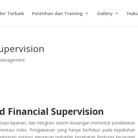
der Terbaik
Pelatihan dan Training
Gallery
Hubu
Supervision
k Management
d Financial Supervision
lisasi layanan, dan integrasi sistem keuangan menuntut pendekatan
rientasi risiko. Pengawasan yang hanya berfokus pada kepatuhan
gantisipasi potensi gangguan terhadap kesehatan lembaga keuangan