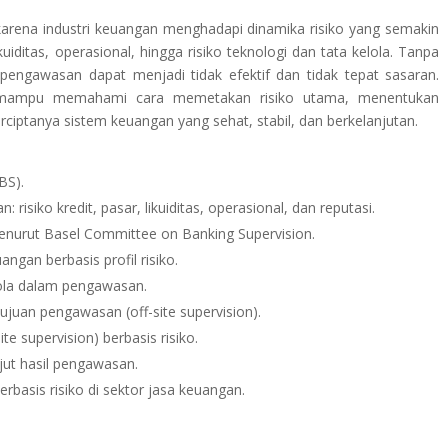
karena industri keuangan menghadapi dinamika risiko yang semakin
kuiditas, operasional, hingga risiko teknologi dan tata kelola. Tanpa
pengawasan dapat menjadi tidak efektif dan tidak tepat sasaran.
n mampu memahami cara memetakan risiko utama, menentukan
ciptanya sistem keuangan yang sehat, stabil, dan berkelanjutan.
BS).
 risiko kredit, pasar, likuiditas, operasional, dan reputasi.
menurut
Basel Committee on Banking Supervision
.
ngan berbasis profil risiko.
lola dalam pengawasan.
ujuan pengawasan (off-site supervision).
e supervision) berbasis risiko.
ut hasil pengawasan.
basis risiko di sektor jasa keuangan.