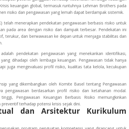
. Krisis keuangan global, termasuk runtuhnya Lehman Brothers pada
n risiko dan pengawasan yang lemah dapat berdampak sistemik.
JK) telah menerapkan pendekatan pengawasan berbasis risiko untuk
n pada area dengan risiko dan dampak terbesar. Pendekatan ini
f, terukur, dan berwawasan ke depan untuk menjaga stabilitas dan
n.
adalah pendekatan pengawasan yang menekankan identifikasi,
ma yang dihadapi oleh lembaga keuangan. Pengawasan tidak hanya
pi juga mengevaluasi profil risiko, kualitas tata kelola, kecukupan
prinsip yang dikembangkan oleh Komite Basel tentang Pengawasan
a pengawasan berdasarkan profil risiko dan ketahanan modal.
o tinggi, Pengawasan Keuangan Berbasis Risiko memungkinkan
preventif terhadap potensi krisis sejak dini.
tual dan Arsitektur Kurikulum
merupakan program penguatan kompetensi yang dirancang untuk