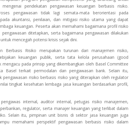
mengenai pendekatan pengawasan keuangan berbasis risiko.
ses pengawasan tidak lagi semata-mata berorientasi pada
 pada akuntansi, penilaian, dan mitigasi risiko utama yang dapat
lembaga keuangan. Peserta akan memahami bagaimana profil risiko
itas pengawasan ditetapkan, serta bagaimana pengawasan dilakukan
ntuk mencegah potensi krisis sejak dini.
n Berbasis Risiko merupakan turunan dari manajemen risiko,
bijakan keuangan publik, serta tata kelola perusahaan (good
ak mengacu pada prinsip yang dikembangkan oleh Basel Committee
ka Basel terkait permodalan dan pengawasan bank. Selain itu,
k pengawasan risiko berbasis risiko yang diterapkan oleh regulator
ilai tingkat kesehatan lembaga jasa keuangan berdasarkan profil,
 pengawas internal, auditor internal, petugas risiko manajemen,
t perbankan, regulator, serta manajer keuangan yang terlibat dalam
o. Selain itu, pimpinan unit bisnis di sektor jasa keuangan juga
mampu memahami perspektif pengawasan berbasis risiko dalam