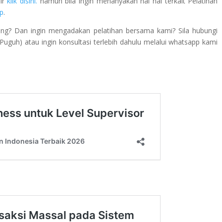
lir
klik disini.
namun bila ingin menanyakan hal hal terkait Pelatihan
p
.
ing? Dan ingin mengadakan pelatihan bersama kami? Sila hubungi
guh) atau ingin konsultasi terlebih dahulu melalui whatsapp kami