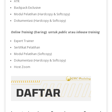
ATK
Backpack Exclusive
Modul Pelatihan (Hardcopy & Softcopy)
Dokumentasi (Hardcopy & Softcopy)
Online Training
(Daring) untuk
public
atau
inhouse training
Expert Trainer
Sertifikat Pelatihan
Modul Pelatihan (Softcopy)
Dokumentasi (Hardcopy & Softcopy)
Host Zoom