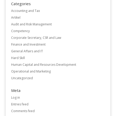
Categories
Accounting and Tax
Artikel
Audit and Risk Management
Competency
Corporate Secretary, CSR and Law
Finance and Investment
General Affairs and IT
Hard Skill
Human Capital and Resources Development
Operational and Marketing
Uncategorized
Meta
Log in
Entries feed
Comments feed