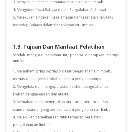
Menyusun Rencana Pemantauan Kualitas Air Limbah
Mengidentifikasi Bahaya dalam Pengolahan AirLimbah
Melakukan Tindakan Keselamatan danKesehatan Kerja (K3)
terhadap Bahaya dalam Pengolahan Air Limbah
1.3. Tujuan Dan Manfaat Pelatihan
Setelah mengikuti pelatihan ini, peserta diharapkan mampu
untuk :
Memahami prinsip-prinsip dasar pengolahan air limbah,
termasuk jenis-jenis limbah dan cara pengolahannya.
Mengelola dan mengoperasikan sistem pengolahan air
limbah dengan efisien dan efektif.
Memahami dan menerapkan peraturan-peraturan dan
standar-standar yang berlaku dalam pengolahan air limbah.
Melakukan pemeliharaan rutin terhadap peralatan
pengolahan air limbah.