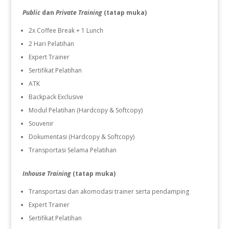
Public
dan
Private Training
(tatap muka)
2x Coffee Break + 1 Lunch
2 Hari Pelatihan
Expert Trainer
Sertifikat Pelatihan
ATK
Backpack Exclusive
Modul Pelatihan (Hardcopy & Softcopy)
Souvenir
Dokumentasi (Hardcopy & Softcopy)
Transportasi Selama Pelatihan
Inhouse Training
(tatap muka)
Transportasi dan akomodasi trainer serta pendamping
Expert Trainer
Sertifikat Pelatihan