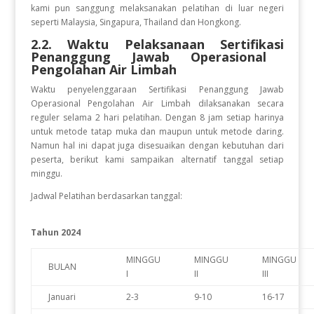
kami pun sanggung melaksanakan pelatihan di luar negeri
seperti Malaysia, Singapura, Thailand dan Hongkong.
2.2. Waktu Pelaksanaan Sertifikasi
Penanggung Jawab Operasional
Pengolahan Air Limbah
Waktu penyelenggaraan Sertifikasi Penanggung Jawab
Operasional Pengolahan Air Limbah
dilaksanakan secara
reguler selama 2 hari pelatihan. Dengan 8 jam setiap harinya
untuk metode tatap muka dan maupun untuk metode daring.
Namun hal ini dapat juga disesuaikan dengan kebutuhan dari
peserta, berikut kami sampaikan alternatif tanggal setiap
minggu.
Jadwal Pelatihan berdasarkan tanggal:
Tahun 2024
MINGGU
MINGGU
MINGGU
BULAN
I
II
III
Januari
2-3
9-10
16-17