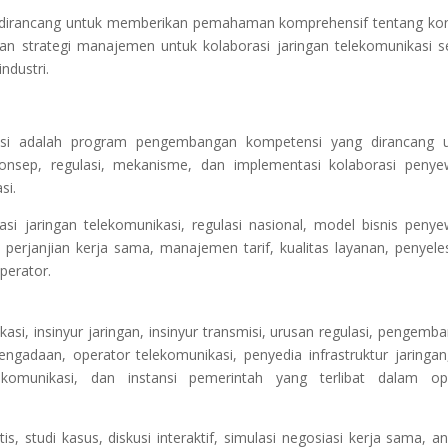
i dirancang untuk memberikan pemahaman komprehensif tentang ko
dan strategi manajemen untuk kolaborasi jaringan telekomunikasi s
ndustri.
eksi adalah program pengembangan kompetensi yang dirancang 
nsep, regulasi, mekanisme, dan implementasi kolaborasi peny
si.
asi jaringan telekomunikasi, regulasi nasional, model bisnis peny
n perjanjian kerja sama, manajemen tarif, kualitas layanan, penyele
perator.
asi, insinyur jaringan, insinyur transmisi, urusan regulasi, pengemb
gadaan, operator telekomunikasi, penyedia infrastruktur jaringan
ekomunikasi, dan instansi pemerintah yang terlibat dalam op
, studi kasus, diskusi interaktif, simulasi negosiasi kerja sama, ana