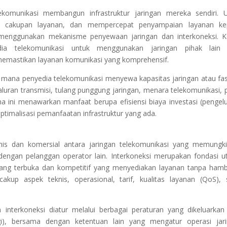
ekomunikasi membangun infrastruktur jaringan mereka sendiri. 
uas cakupan layanan, dan mempercepat penyampaian layanan k
g menggunakan mekanisme penyewaan jaringan dan interkoneksi. 
ia telekomunikasi untuk menggunakan jaringan pihak lain 
memastikan layanan komunikasi yang komprehensif.
 mana penyedia telekomunikasi menyewa kapasitas jaringan atau fasi
, saluran transmisi, tulang punggung jaringan, menara telekomunikasi, 
ma ini menawarkan manfaat berupa efisiensi biaya investasi (pengel
timalisasi pemanfaatan infrastruktur yang ada.
eknis dan komersial antara jaringan telekomunikasi yang memungk
dengan pelanggan operator lain. Interkoneksi merupakan fondasi 
yang terbuka dan kompetitif yang menyediakan layanan tanpa ham
kup aspek teknis, operasional, tarif, kualitas layanan (QoS), 
 interkoneksi diatur melalui berbagai peraturan yang dikeluarkan
i), bersama dengan ketentuan lain yang mengatur operasi jar