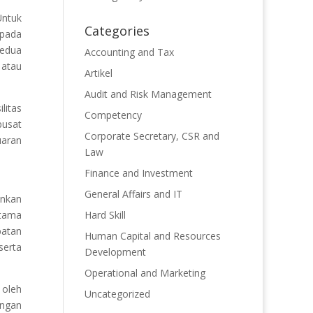
Untuk
Categories
epada
Kedua
Accounting and Tax
atau
Artikel
Audit and Risk Management
litas
Competency
pusat
Corporate Secretary, CSR and
uaran
Law
Finance and Investment
General Affairs and IT
inkan
utama
Hard Skill
batan
Human Capital and Resources
serta
Development
Operational and Marketing
 oleh
Uncategorized
ingan