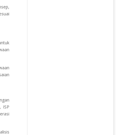
nsep,
esuai
untuk
ewaan
ewaan
saian
angan
, ISP
erasi
lisis