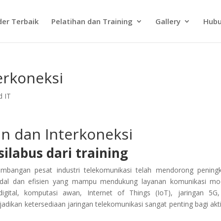
der Terbaik
Pelatihan dan Training
Gallery
Hubu
erkoneksi
d IT
an dan Interkoneksi
ilabus dari training
embangan pesat industri telekomunikasi telah mendorong pening
 andal dan efisien yang mampu mendukung layanan komunikasi mo
igital, komputasi awan, Internet of Things (IoT), jaringan 5G
njadikan ketersediaan jaringan telekomunikasi sangat penting bagi akti