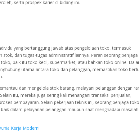
oleh, serta prospek karier di bidang ini.
ndividu yang bertanggung jawab atas pengelolaan toko, termasuk
 stok, dan tugas-tugas administratif lainnya. Peran seorang penjaga
toko, baik itu toko kecil, supermarket, atau bahkan toko online. Dal
enghubung utama antara toko dan pelanggan, memastikan toko berfu
n.
mantau dan mengelola stok barang, melayani pelanggan dengan ra
elain itu, mereka juga sering kali menangani transaksi penjualan,
ses pembayaran. Selain pekerjaan teknis ini, seorang penjaga tok
, baik dalam pelayanan pelanggan maupun saat menghadapi masalah
 Dunia Kerja Modern!