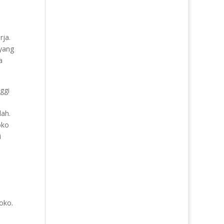
rja.
 yang
a
ggi
dah.
oko
i
oko.