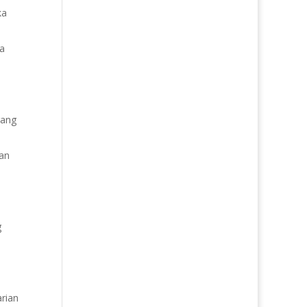
ka
sa
rang
an
g
rian