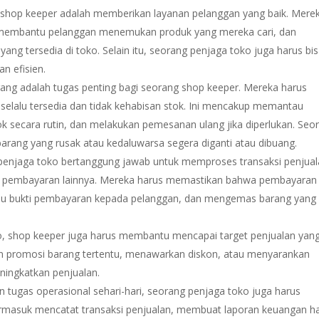
hop keeper adalah memberikan layanan pelanggan yang baik. Mere
membantu pelanggan menemukan produk yang mereka cari, dan
ng tersedia di toko. Selain itu, seorang penjaga toko juga harus bi
n efisien.
ang adalah tugas penting bagi seorang shop keeper. Mereka harus
selalu tersedia dan tidak kehabisan stok. Ini mencakup memantau
 secara rutin, dan melakukan pemesanan ulang jika diperlukan. Seo
rang yang rusak atau kedaluwarsa segera diganti atau dibuang.
enjaga toko bertanggung jawab untuk memproses transaksi penjual
m pembayaran lainnya. Mereka harus memastikan bahwa pembayaran
tau bukti pembayaran kepada pelanggan, dan mengemas barang yang
ko, shop keeper juga harus membantu mencapai target penjualan yan
kan promosi barang tertentu, menawarkan diskon, atau menyarankan
ingkatkan penjualan.
n tugas operasional sehari-hari, seorang penjaga toko juga harus
termasuk mencatat transaksi penjualan, membuat laporan keuangan ha