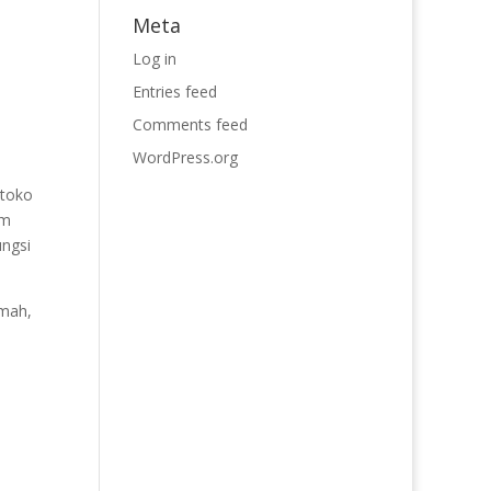
Meta
Log in
Entries feed
Comments feed
WordPress.org
 toko
am
ngsi
mah,
o