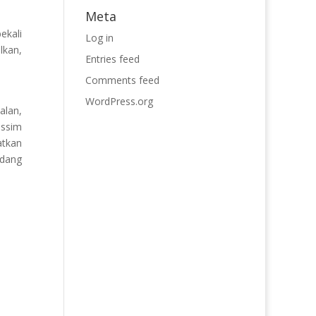
Meta
ekali
Log in
lkan,
Entries feed
Comments feed
WordPress.org
alan,
issim
atkan
idang