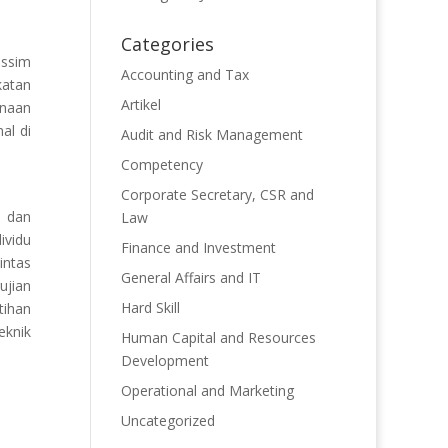
Categories
issim
Accounting and Tax
katan
Artikel
anaan
al di
Audit and Risk Management
Competency
Corporate Secretary, CSR and
, dan
Law
ividu
Finance and Investment
intas
General Affairs and IT
ujian
Hard Skill
tihan
eknik
Human Capital and Resources
Development
Operational and Marketing
Uncategorized