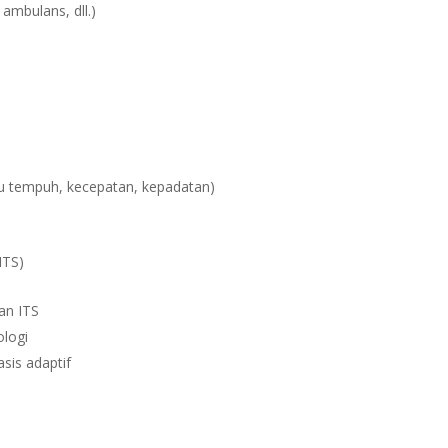
ambulans, dll.)
ktu tempuh, kecepatan, kepadatan)
ITS)
an ITS
ologi
sis adaptif