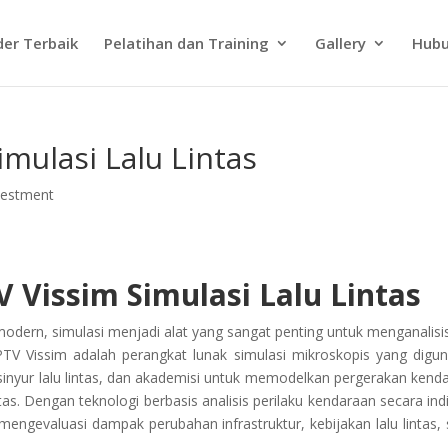
der Terbaik
Pelatihan dan Training
Gallery
Hubu
mulasi Lalu Lintas
vestment
 Vissim Simulasi Lalu Lintas
dern, simulasi menjadi alat yang sangat penting untuk menganalisi
 PTV Vissim adalah perangkat lunak simulasi mikroskopis yang digu
nsinyur lalu lintas, dan akademisi untuk memodelkan pergerakan kend
tas. Dengan teknologi berbasis analisis perilaku kendaraan secara indi
gevaluasi dampak perubahan infrastruktur, kebijakan lalu lintas, 