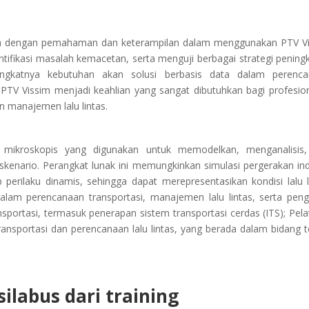
erta dengan pemahaman dan keterampilan dalam menggunakan PTV V
entifikasi masalah kemacetan, serta menguji berbagai strategi pening
ningkatnya kebutuhan akan solusi berbasis data dalam perenc
V Vissim menjadi keahlian yang sangat dibutuhkan bagi profesion
n manajemen lalu lintas.
i mikroskopis yang digunakan untuk memodelkan, menganalisis
 skenario. Perangkat lunak ini memungkinkan simulasi pergerakan ind
 perilaku dinamis, sehingga dapat merepresentasikan kondisi lalu l
dalam perencanaan transportasi, manajemen lalu lintas, serta peng
ansportasi, termasuk penerapan sistem transportasi cerdas (ITS); Pela
ransportasi dan perencanaan lalu lintas, yang berada dalam bidang t
ilabus dari training