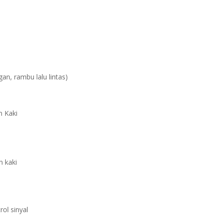
an, rambu lalu lintas)
n Kaki
n kaki
rol sinyal