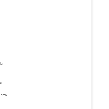
lu
al
serta