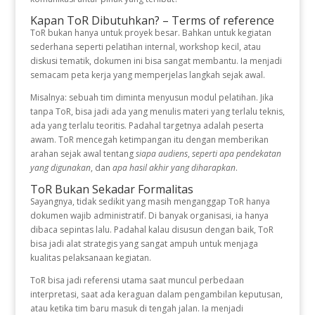
Kapan ToR Dibutuhkan? – Terms of reference
ToR bukan hanya untuk proyek besar. Bahkan untuk kegiatan
sederhana seperti pelatihan internal, workshop kecil, atau
diskusi tematik, dokumen ini bisa sangat membantu. Ia menjadi
semacam peta kerja yang memperjelas langkah sejak awal.
Misalnya: sebuah tim diminta menyusun modul pelatihan. Jika
tanpa ToR, bisa jadi ada yang menulis materi yang terlalu teknis,
ada yang terlalu teoritis. Padahal targetnya adalah peserta
awam. ToR mencegah ketimpangan itu dengan memberikan
arahan sejak awal tentang
siapa audiens
,
seperti apa pendekatan
yang digunakan
, dan
apa hasil akhir yang diharapkan
.
ToR Bukan Sekadar Formalitas
Sayangnya, tidak sedikit yang masih menganggap ToR hanya
dokumen wajib administratif. Di banyak organisasi, ia hanya
dibaca sepintas lalu. Padahal kalau disusun dengan baik, ToR
bisa jadi alat strategis yang sangat ampuh untuk menjaga
kualitas pelaksanaan kegiatan.
ToR bisa jadi referensi utama saat muncul perbedaan
interpretasi, saat ada keraguan dalam pengambilan keputusan,
atau ketika tim baru masuk di tengah jalan. Ia menjadi