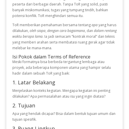
peserta dari berbagai daerah. Tanpa ToR yang solid, pasti
banyak miskomunikasi, tugas yang tumpang tindih, bahkan
potensi konflik. ToR menghindari semua itu.
ToR memberikan pemahaman bersama tentang
apa
yang harus
dilakukan,
oleh siapa
,
dengan cara bagaimana
, dan
dalam rentang
waktu berapa lama
. Ia jadi semacam “kontrak moral” dan teknis
yang memberi arahan serta membatasi ruang gerak agar tidak
melebar ke mana-mana.
Isi Pokok dalam Terms of Reference
Meski formatnya bisa berbeda tergantung lembaga atau
proyek, ada beberapa komponen utama yang hampir selalu
hadir dalam sebuah ToR yang baik:
1. Latar Belakang
Menjelaskan konteks kegiatan. Mengapa kegiatan ini penting
dilakukan? Apa permasalahan atau isu yang ingin diatasi?
2. Tujuan
Apa yang hendak dicapai? Bisa dalam bentuk tujuan umum dan
tujuan spesifik.
3. Ruang Lingkup