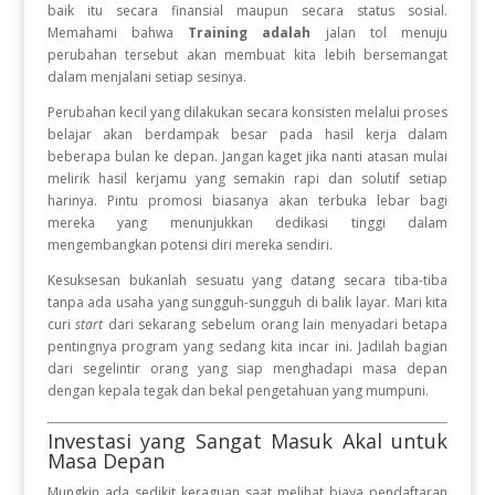
baik itu secara finansial maupun secara status sosial.
Memahami bahwa
Training adalah
jalan tol menuju
perubahan tersebut akan membuat kita lebih bersemangat
dalam menjalani setiap sesinya.
Perubahan kecil yang dilakukan secara konsisten melalui proses
belajar akan berdampak besar pada hasil kerja dalam
beberapa bulan ke depan. Jangan kaget jika nanti atasan mulai
melirik hasil kerjamu yang semakin rapi dan solutif setiap
harinya. Pintu promosi biasanya akan terbuka lebar bagi
mereka yang menunjukkan dedikasi tinggi dalam
mengembangkan potensi diri mereka sendiri.
Kesuksesan bukanlah sesuatu yang datang secara tiba-tiba
tanpa ada usaha yang sungguh-sungguh di balik layar. Mari kita
curi
start
dari sekarang sebelum orang lain menyadari betapa
pentingnya program yang sedang kita incar ini. Jadilah bagian
dari segelintir orang yang siap menghadapi masa depan
dengan kepala tegak dan bekal pengetahuan yang mumpuni.
Investasi yang Sangat Masuk Akal untuk
Masa Depan
Mungkin ada sedikit keraguan saat melihat biaya pendaftaran