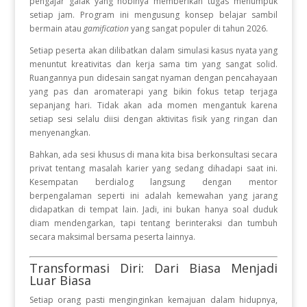
pengajar galak yang hobinya memberikan tugas menumpuk
setiap jam. Program ini mengusung konsep belajar sambil
bermain atau
gamification
yang sangat populer di tahun 2026.
Setiap peserta akan dilibatkan dalam simulasi kasus nyata yang
menuntut kreativitas dan kerja sama tim yang sangat solid.
Ruangannya pun didesain sangat nyaman dengan pencahayaan
yang pas dan aromaterapi yang bikin fokus tetap terjaga
sepanjang hari. Tidak akan ada momen mengantuk karena
setiap sesi selalu diisi dengan aktivitas fisik yang ringan dan
menyenangkan.
Bahkan, ada sesi khusus di mana kita bisa berkonsultasi secara
privat tentang masalah karier yang sedang dihadapi saat ini.
Kesempatan berdialog langsung dengan mentor
berpengalaman seperti ini adalah kemewahan yang jarang
didapatkan di tempat lain. Jadi, ini bukan hanya soal duduk
diam mendengarkan, tapi tentang berinteraksi dan tumbuh
secara maksimal bersama peserta lainnya.
Transformasi Diri: Dari Biasa Menjadi
Luar Biasa
Setiap orang pasti menginginkan kemajuan dalam hidupnya,