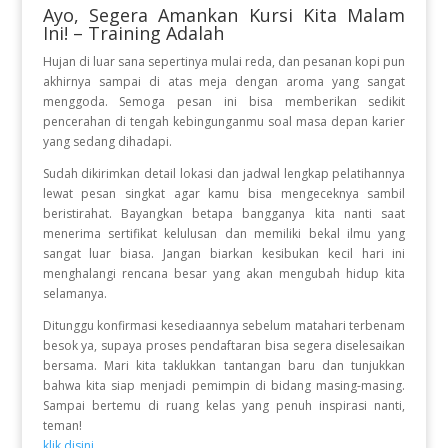
Ayo, Segera Amankan Kursi Kita Malam
Ini! – Training Adalah
Hujan di luar sana sepertinya mulai reda, dan pesanan kopi pun
akhirnya sampai di atas meja dengan aroma yang sangat
menggoda. Semoga pesan ini bisa memberikan sedikit
pencerahan di tengah kebingunganmu soal masa depan karier
yang sedang dihadapi.
Sudah dikirimkan detail lokasi dan jadwal lengkap pelatihannya
lewat pesan singkat agar kamu bisa mengeceknya sambil
beristirahat. Bayangkan betapa bangganya kita nanti saat
menerima sertifikat kelulusan dan memiliki bekal ilmu yang
sangat luar biasa. Jangan biarkan kesibukan kecil hari ini
menghalangi rencana besar yang akan mengubah hidup kita
selamanya.
Ditunggu konfirmasi kesediaannya sebelum matahari terbenam
besok ya, supaya proses pendaftaran bisa segera diselesaikan
bersama. Mari kita taklukkan tantangan baru dan tunjukkan
bahwa kita siap menjadi pemimpin di bidang masing-masing.
Sampai bertemu di ruang kelas yang penuh inspirasi nanti,
teman!
klik disini.