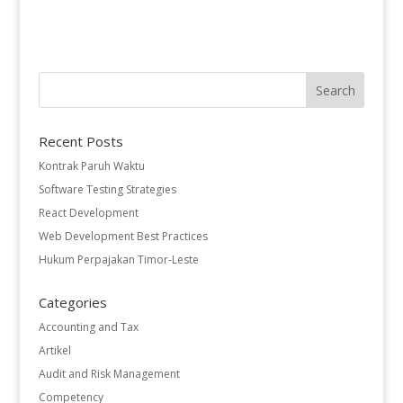
Recent Posts
Kontrak Paruh Waktu
Software Testing Strategies
React Development
Web Development Best Practices
Hukum Perpajakan Timor-Leste
Categories
Accounting and Tax
Artikel
Audit and Risk Management
Competency