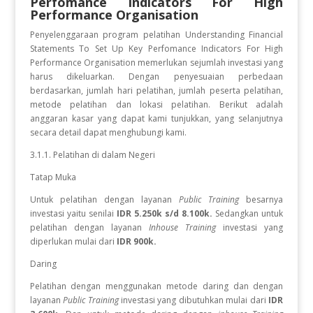
Perfomance Indicators For High
Performance Organisation
Penyelenggaraan program pelatihan Understanding Financial
Statements To Set Up Key Perfomance Indicators For High
Performance Organisation
memerlukan sejumlah investasi yang
harus dikeluarkan. Dengan penyesuaian perbedaan
berdasarkan, jumlah hari pelatihan, jumlah peserta pelatihan,
metode pelatihan dan lokasi pelatihan. Berikut adalah
anggaran kasar yang dapat kami tunjukkan, yang selanjutnya
secara detail dapat menghubungi kami.
3.1.1. Pelatihan di dalam Negeri
Tatap Muka
Untuk pelatihan dengan layanan
Public Training
besarnya
investasi yaitu senilai
IDR 5.250k s/d 8.100k.
Sedangkan
untuk
pelatihan dengan layanan
Inhouse Training
investasi yang
diperlukan
mulai dari
IDR 900k.
Daring
Pelatihan dengan menggunakan metode daring dan dengan
layanan
Public Training
investasi yang dibutuhkan mulai dari
IDR