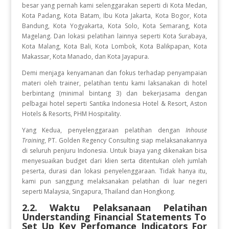
besar yang pernah kami selenggarakan seperti di Kota Medan,
Kota Padang, Kota Batam, Ibu Kota Jakarta, Kota Bogor, Kota
Bandung, Kota Yogyakarta, Kota Solo, Kota Semarang, Kota
Magelang. Dan lokasi pelatihan lainnya seperti Kota Surabaya,
Kota Malang, Kota Bali, Kota Lombok, Kota Balikpapan, Kota
Makassar, Kota Manado, dan Kota Jayapura.
Demi menjaga kenyamanan dan fokus terhadap penyampaian
materi oleh trainer, pelatihan tentu kami laksanakan di hotel
berbintang (minimal bintang 3) dan bekerjasama dengan
pelbagai hotel seperti Santika Indonesia Hotel & Resort, Aston
Hotels & Resorts, PHM Hospitality.
Yang Kedua, penyelenggaraan pelatihan dengan
Inhouse
Training
, PT. Golden Regency Consulting siap melaksanakannya
di seluruh penjuru Indonesia. Untuk biaya yang dikenakan bisa
menyesuaikan budget dari klien serta ditentukan oleh jumlah
peserta, durasi dan lokasi penyelenggaraan. Tidak hanya itu,
kami pun sanggung melaksanakan pelatihan di luar negeri
seperti Malaysia, Singapura, Thailand dan Hongkong.
2.2. Waktu Pelaksanaan Pelatihan
Understanding Financial Statements To
Set Up Key Perfomance Indicators For