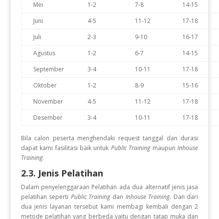
Mei
1-2
7-8
14-15
Juni
4-5
11-12
17-18
Juli
2-3
9-10
16-17
Agustus
1-2
6-7
14-15
September
3-4
10-11
17-18
Oktober
1-2
8-9
15-16
November
4-5
11-12
17-18
Desember
3-4
10-11
17-18
Bila calon peserta menghendaki request tanggal dan durasi
dapat kami fasilitasi baik untuk
PublIc Training
maupun
Inhouse
Training
.
2.3. Jenis Pelatihan
Dalam penyelenggaraan Pelatihan
ada dua alternatif jenis jasa
pelatihan seperti
Public Training
dan
Inhouse Training
. Dan dari
dua jenis layanan tersebut kami membagi kembali dengan 2
metode pelatihan yang berbeda yaitu dengan tatap muka dan