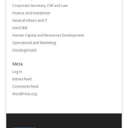
Corporate Secretary, CSR and Law
Finance and Investment
General Affairs and IT
Hard Skill
Human Capital and Resources Development
Operational and Marketing
Uncategorized
Meta
Log in
Entries feed
Comments feed
WordPress.org
pengunjung