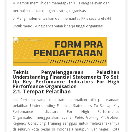
Mampu memilih dan menetapkan KPIs yang relevan dan
bermakna sesuai dengan strategi organisasi.
Mengimplementasikan dan memantau KPIs secara efektif
untuk mendukung pencapaian kinerja tinggi organisasi.
Teknis Penyelenggaraan Pelatihan
Understanding Financial Statements To Set
Up Key Perfomance Indicators For High
Performance Organisation
2.1. Tempat Pelatihan
Hal Pertama yang akan kami sampaikan bila pelaksanaan
pelatihan Understanding Financial Statements To Set Up Key
Perfomance Indicators For High Performance
Organisation
menggunakan layanan
Public Training
. PT. Golden
Regency Consulting Training sanggup untuk melaksanakannya
di seluruh kota besar di Indonesia maupun luar negeri. Kota