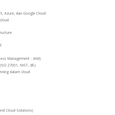
, Azure, dan Google Cloud
cloud
ructure
d
ccess Management - IAM)
SO 27001, NIST, dll.)
anning dalam cloud
rid Cloud Solutions)