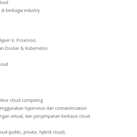
cloud
 di berbagai industry
 Hyper-V, Proxmox)
an Docker & Kubernetes
loud
ektur cloud computing
enggunakan hypervisor dan containerization
ringan virtual, dan penyimpanan berbasis cloud
 (public, private, hybrid cloud)