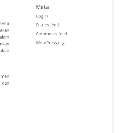
Meta
Log in
serta
Entries feed
 akan
Comments feed
dalam
WordPress.org
ankan
dalam
jemen
, dan