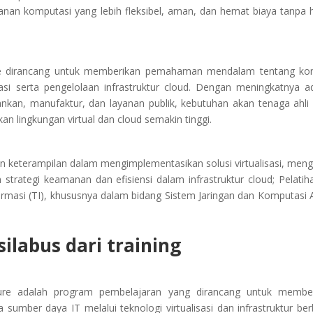
nan komputasi yang lebih fleksibel, aman, dan hemat biaya tanpa 
cture dirancang untuk memberikan pemahaman mendalam tentang ko
isasi serta pengelolaan infrastruktur cloud. Dengan meningkatnya a
bankan, manufaktur, dan layanan publik, kebutuhan akan tenaga ahli
lingkungan virtual dan cloud semakin tinggi.
gan keterampilan dalam mengimplementasikan solusi virtualisasi, meng
trategi keamanan dan efisiensi dalam infrastruktur cloud; Pelatiha
ormasi (TI), khususnya dalam bidang Sistem Jaringan dan Komputasi
ilabus dari training
ructure adalah program pembelajaran yang dirancang untuk membe
mber daya IT melalui teknologi virtualisasi dan infrastruktur ber