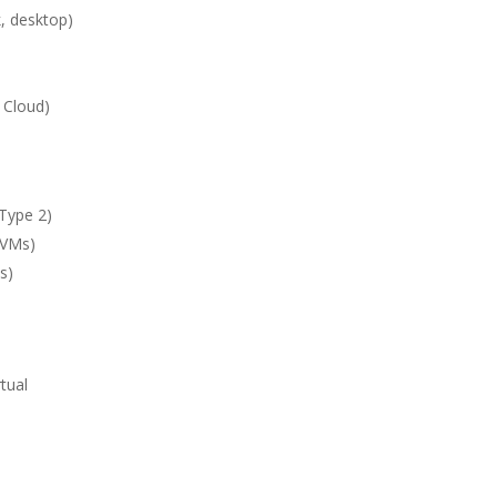
k, desktop)
 Cloud)
 Type 2)
 VMs)
s)
tual