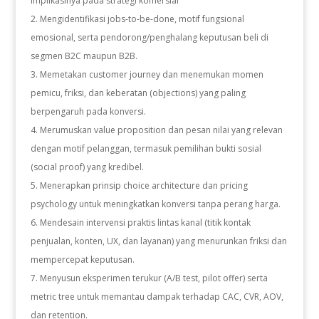
implikasinya pada strategi komersial
Mengidentifikasi jobs-to-be-done, motif fungsional
emosional, serta pendorong/penghalang keputusan beli di
segmen B2C maupun B2B.
Memetakan customer journey dan menemukan momen
pemicu, friksi, dan keberatan (objections) yang paling
berpengaruh pada konversi.
Merumuskan value proposition dan pesan nilai yang relevan
dengan motif pelanggan, termasuk pemilihan bukti sosial
(social proof) yang kredibel.
Menerapkan prinsip choice architecture dan pricing
psychology untuk meningkatkan konversi tanpa perang harga.
Mendesain intervensi praktis lintas kanal (titik kontak
penjualan, konten, UX, dan layanan) yang menurunkan friksi dan
mempercepat keputusan.
Menyusun eksperimen terukur (A/B test, pilot offer) serta
metric tree untuk memantau dampak terhadap CAC, CVR, AOV,
dan retention.