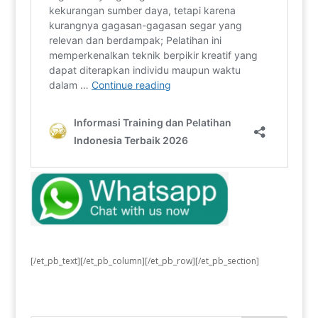
[/et_pb_text][/et_pb_column][/et_pb_row][/et_pb_section]