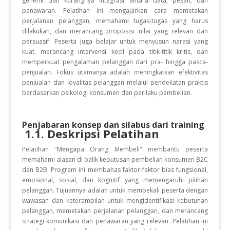
generik dan kurangnya integrasi antara data, pesan, dan
penawaran. Pelatihan ini mengajarkan cara memetakan
perjalanan pelanggan, memahami tugas-tugas yang harus
dilakukan, dan merancang proposisi nilai yang relevan dan
persuasif. Peserta juga belajar untuk menyusun narasi yang
kuat, merancang intervensi kecil pada titik-titik kritis, dan
memperkuat pengalaman pelanggan dari pra- hingga pasca-
penjualan. Fokus utamanya adalah meningkatkan efektivitas
penjualan dan loyalitas pelanggan melalui pendekatan praktis
berdasarkan psikologi konsumen dan perilaku pembelian.
Penjabaran konsep dan silabus dari training
1.1. Deskripsi Pelatihan
Pelatihan "Mengapa Orang Membeli" membantu peserta
memahami alasan di balik keputusan pembelian konsumen B2C
dan B2B. Program ini membahas faktor-faktor bias fungsional,
emosional, sosial, dan kognitif yang memengaruhi pilihan
pelanggan. Tujuannya adalah untuk membekali peserta dengan
wawasan dan keterampilan untuk mengidentifikasi kebutuhan
pelanggan, memetakan perjalanan pelanggan, dan merancang
strategi komunikasi dan penawaran yang relevan. Pelatihan ini