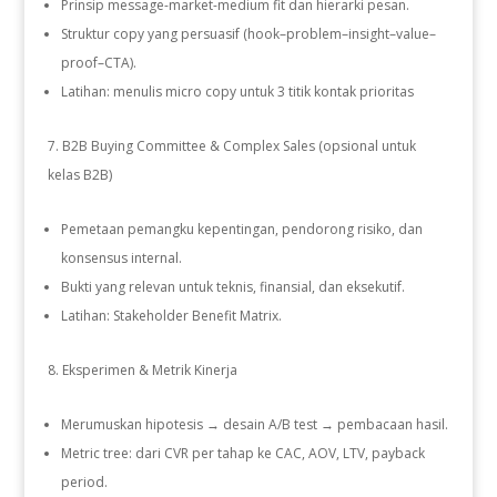
Prinsip message-market-medium fit dan hierarki pesan.
Struktur copy yang persuasif (hook–problem–insight–value–
proof–CTA).
Latihan: menulis micro copy untuk 3 titik kontak prioritas
B2B Buying Committee & Complex Sales (opsional untuk
kelas B2B)
Pemetaan pemangku kepentingan, pendorong risiko, dan
konsensus internal.
Bukti yang relevan untuk teknis, finansial, dan eksekutif.
Latihan: Stakeholder Benefit Matrix.
Eksperimen & Metrik Kinerja
Merumuskan hipotesis → desain A/B test → pembacaan hasil.
Metric tree: dari CVR per tahap ke CAC, AOV, LTV, payback
period.