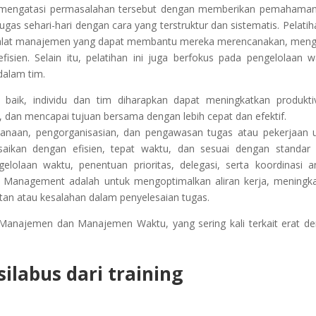
 mengatasi permasalahan tersebut dengan memberikan pemahama
as sehari-hari dengan cara yang terstruktur dan sistematis. Pelatiha
n alat manajemen yang dapat membantu mereka merencanakan, meng
isien. Selain itu, pelatihan ini juga berfokus pada pengelolaan w
dalam tim.
aik, individu dan tim diharapkan dapat meningkatkan produktiv
 dan mencapai tujuan bersama dengan lebih cepat dan efektif.
naan, pengorganisasian, dan pengawasan tugas atau pekerjaan 
saikan dengan efisien, tepat waktu, dan sesuai dengan standar
lolaan waktu, penentuan prioritas, delegasi, serta koordinasi a
k Management adalah untuk mengoptimalkan aliran kerja, meningk
tan atau kesalahan dalam penyelesaian tugas.
n Manajemen dan Manajemen Waktu, yang sering kali terkait erat d
ilabus dari training