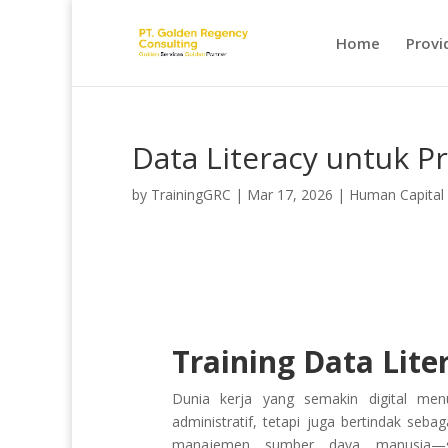
Home
Provi
Data Literacy untuk P
by
TrainingGRC
|
Mar 17, 2026
|
Human Capital
Training Data Lite
Dunia kerja yang semakin digital me
administratif, tetapi juga bertindak seb
manajemen sumber daya manusia—se