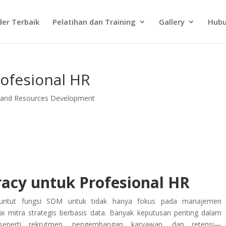
der Terbaik
Pelatihan dan Training
Gallery
Hubu
rofesional HR
 and Resources Development
racy untuk Profesional HR
nuntut fungsi SDM untuk tidak hanya fokus pada manajemen
agai mitra strategis berbasis data. Banyak keputusan penting dalam
perti rekrutmen, pengembangan karyawan, dan retensi—