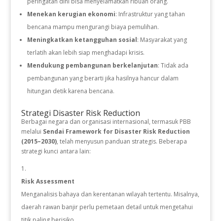
peringatan dini bisa menyelamatkan ribuan orang.
Menekan kerugian ekonomi
: Infrastruktur yang tahan
bencana mampu mengurangi biaya pemulihan.
Meningkatkan ketangguhan sosial
: Masyarakat yang
terlatih akan lebih siap menghadapi krisis.
Mendukung pembangunan berkelanjutan
: Tidak ada
pembangunan yang berarti jika hasilnya hancur dalam
hitungan detik karena bencana.
Strategi Disaster Risk Reduction
Berbagai negara dan organisasi internasional, termasuk PBB
melalui
Sendai Framework for Disaster Risk Reduction
(2015–2030)
, telah menyusun panduan strategis. Beberapa
strategi kunci antara lain:
Risk Assessment
Menganalisis bahaya dan kerentanan wilayah tertentu. Misalnya,
daerah rawan banjir perlu pemetaan detail untuk mengetahui
titik paling berisiko.