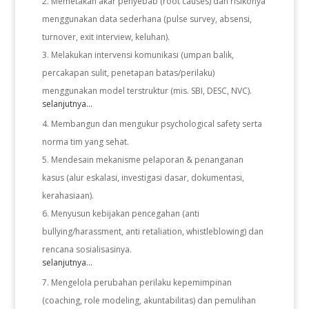
Memetakan akar penyebab (root causes) dan risikonya
menggunakan data sederhana (pulse survey, absensi,
turnover, exit interview, keluhan).
Melakukan intervensi komunikasi (umpan balik,
percakapan sulit, penetapan batas/perilaku)
menggunakan model terstruktur (mis. SBI, DESC, NVC).
selanjutnya...
Membangun dan mengukur psychological safety serta
norma tim yang sehat.
Mendesain mekanisme pelaporan & penanganan
kasus (alur eskalasi, investigasi dasar, dokumentasi,
kerahasiaan).
Menyusun kebijakan pencegahan (anti
bullying/harassment, anti retaliation, whistleblowing) dan
rencana sosialisasinya.
selanjutnya...
Mengelola perubahan perilaku kepemimpinan
(coaching, role modeling, akuntabilitas) dan pemulihan