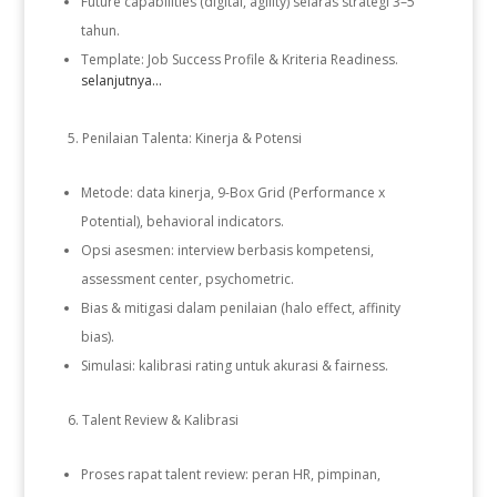
Future capabilities (digital, agility) selaras strategi 3–5
tahun.
Template: Job Success Profile & Kriteria Readiness.
selanjutnya...
Penilaian Talenta: Kinerja & Potensi
Metode: data kinerja, 9-Box Grid (Performance x
Potential), behavioral indicators.
Opsi asesmen: interview berbasis kompetensi,
assessment center, psychometric.
Bias & mitigasi dalam penilaian (halo effect, affinity
bias).
Simulasi: kalibrasi rating untuk akurasi & fairness.
Talent Review & Kalibrasi
Proses rapat talent review: peran HR, pimpinan,