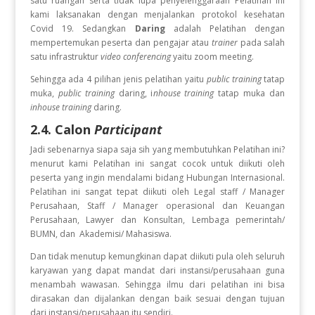
satu ruangan serta tidak lupa penyelenggaraan Pelatihan ini
kami laksanakan dengan menjalankan protokol kesehatan
Covid 19. Sedangkan
Daring
adalah Pelatihan dengan
mempertemukan peserta dan pengajar atau
trainer
pada salah
satu infrastruktur
video conferencing
yaitu zoom meeting.
Sehingga ada 4 pilihan jenis pelatihan yaitu
public training
tatap
muka,
public training
daring, i
nhouse training
tatap muka dan
inhouse training
daring.
2.4. Calon
Participant
Jadi sebenarnya siapa saja sih yang membutuhkan Pelatihan ini?
menurut kami Pelatihan ini sangat cocok untuk diikuti oleh
peserta yang ingin
mendalami bidang Hubungan Internasional.
Pelatihan ini sangat tepat diikuti oleh Legal staff / Manager
Perusahaan, Staff / Manager operasional dan Keuangan
Perusahaan, Lawyer dan Konsultan, Lembaga pemerintah/
BUMN, dan Akademisi/ Mahasiswa.
Dan tidak menutup kemungkinan dapat diikuti pula oleh seluruh
karyawan yang dapat mandat dari instansi/perusahaan guna
menambah wawasan. Sehingga ilmu dari pelatihan ini bisa
dirasakan dan dijalankan dengan baik sesuai dengan tujuan
dari instansi/perusahaan itu sendiri.