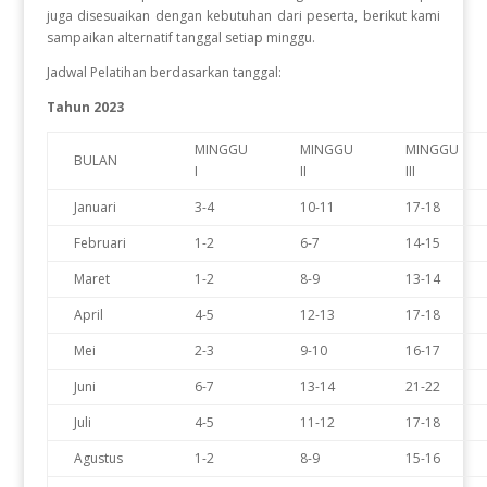
juga disesuaikan dengan kebutuhan dari peserta, berikut kami
sampaikan alternatif tanggal setiap minggu.
Jadwal Pelatihan berdasarkan tanggal:
Tahun 2023
MINGGU
MINGGU
MINGGU
BULAN
I
II
III
Januari
3-4
10-11
17-18
Februari
1-2
6-7
14-15
Maret
1-2
8-9
13-14
April
4-5
12-13
17-18
Mei
2-3
9-10
16-17
Juni
6-7
13-14
21-22
Juli
4-5
11-12
17-18
Agustus
1-2
8-9
15-16