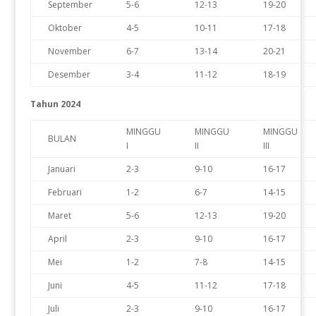
September
5-6
12-13
19-20
Oktober
4-5
10-11
17-18
November
6-7
13-14
20-21
Desember
3-4
11-12
18-19
Tahun 2024
MINGGU
MINGGU
MINGGU
BULAN
I
II
III
Januari
2-3
9-10
16-17
Februari
1-2
6-7
14-15
Maret
5-6
12-13
19-20
April
2-3
9-10
16-17
Mei
1-2
7-8
14-15
Juni
4-5
11-12
17-18
Juli
2-3
9-10
16-17