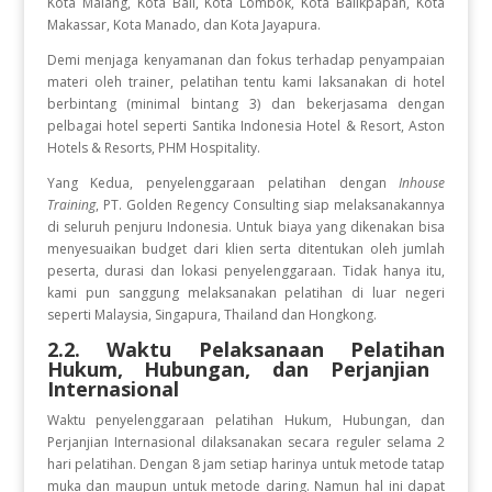
Kota Malang, Kota Bali, Kota Lombok, Kota Balikpapan, Kota
Makassar, Kota Manado, dan Kota Jayapura.
Demi menjaga kenyamanan dan fokus terhadap penyampaian
materi oleh trainer, pelatihan tentu kami laksanakan di hotel
berbintang (minimal bintang 3) dan bekerjasama dengan
pelbagai hotel seperti Santika Indonesia Hotel & Resort, Aston
Hotels & Resorts, PHM Hospitality.
Yang Kedua, penyelenggaraan pelatihan dengan
Inhouse
Training
, PT. Golden Regency Consulting siap melaksanakannya
di seluruh penjuru Indonesia. Untuk biaya yang dikenakan bisa
menyesuaikan budget dari klien serta ditentukan oleh jumlah
peserta, durasi dan lokasi penyelenggaraan. Tidak hanya itu,
kami pun sanggung melaksanakan pelatihan di luar negeri
seperti Malaysia, Singapura, Thailand dan Hongkong.
2.2. Waktu Pelaksanaan Pelatihan
Hukum, Hubungan, dan Perjanjian
Internasional
Waktu penyelenggaraan pelatihan Hukum, Hubungan, dan
Perjanjian Internasional
dilaksanakan secara reguler selama 2
hari pelatihan. Dengan 8 jam setiap harinya untuk metode tatap
muka dan maupun untuk metode daring. Namun hal ini dapat