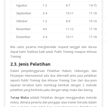
Agustus
1-2
6-7
14-15
September
3-4
10-11
17-18
Oktober
1-2
8-9
15-16
November
4-5
11-12
17-18
Desember
3-4
10-11
17-18
Bila calon peserta menghendaki request tanggal dan durasi
dapat kami fasilitasi baik untuk
PublIc Training
maupun
Inhouse
Training
.
2.3. Jenis Pelatihan
Dalam penyelenggaraan Pelatihan Hukum, Hubungan, dan
Perjanjian Internasional
ada dua alternatif jenis jasa pelatihan
seperti
Public Training
dan
Inhouse Training
. Dan dari dua jenis
layanan tersebut kami membagi kembali dengan 2 metode
pelatihan yang berbeda yaitu dengan tatap muka dan daring.
Tatap Muka
adalah Pelatihan dengan menggunakan metode
inclass
, dimana peserta dan pengajar atau
trainer
berada dalam