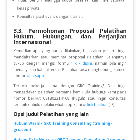
Tidak perlu menunggu kuota peserta, kami menyediakan
kelas private.
Konsultasi post event dengan trainer.
3.3. Permohonan Proposal Pelatihan
Hukum, Hubungan, dan Perjanjian
Internasional
Kemudian apa yang harus dilakukan, bila calon peserta ingin
mendaftarkan atau meminta proposal Pelatihan. Selanjutnya
cukup dengan mengisi formulir
klik disini.
namun bila ingin
menanyakan hal hal terkait Pelatihan bisa menghubungi kami di
nomor
whatsapp
.
Tertarik bekerja sama dengan GRC Training? Dan ingin
mengadakan pelatihan bersama kami? Sila hubungi kami pada
nomor berikut 081802214168 (Puguh) atau ingin konsultasi
terlebih dahulu melalui whatsapp kami di
link berikut
. [LS]
Opsi judul Pelatihan yang lain
Hukum Waris - GRC Training Consulting (training-
grc.com)
Hukum Tata Negara - GRC Training Consulting (training-