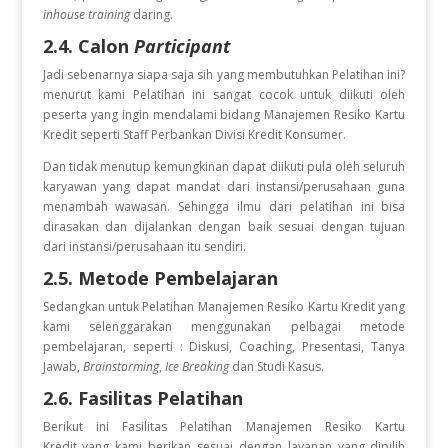
inhouse training
daring.
2.4. Calon
Participant
Jadi sebenarnya siapa saja sih yang membutuhkan Pelatihan ini?
menurut kami Pelatihan ini sangat cocok untuk diikuti oleh
peserta yang ingin
mendalami bidang Manajemen Resiko Kartu
Kredit seperti Staff Perbankan Divisi Kredit Konsumer.
Dan tidak menutup kemungkinan dapat diikuti pula oleh seluruh
karyawan yang dapat mandat dari instansi/perusahaan guna
menambah wawasan. Sehingga ilmu dari pelatihan ini bisa
dirasakan dan dijalankan dengan baik sesuai dengan tujuan
dari instansi/perusahaan itu sendiri.
2.5. Metode Pembelajaran
Sedangkan untuk Pelatihan Manajemen Resiko Kartu Kredit
yang
kami selenggarakan menggunakan pelbagai metode
pembelajaran, seperti : Diskusi, Coaching, Presentasi, Tanya
Jawab,
Brainstorming
,
Ice Breaking
dan Studi Kasus.
2.6. Fasilitas Pelatihan
Berikut ini Fasilitas Pelatihan Manajemen Resiko Kartu
Kredit
yang kami berikan sesuai dengan layanan yang dipilih