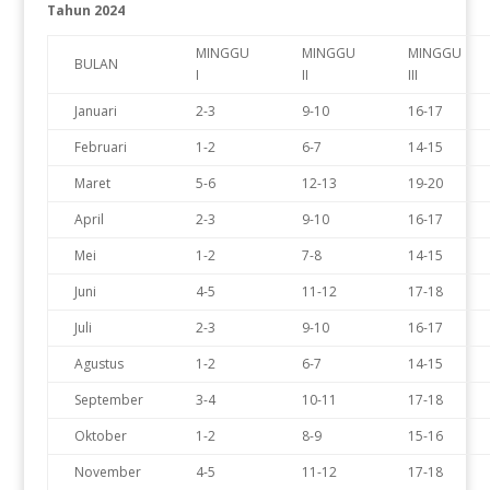
Tahun 2024
MINGGU
MINGGU
MINGGU
BULAN
I
II
III
Januari
2-3
9-10
16-17
Februari
1-2
6-7
14-15
Maret
5-6
12-13
19-20
April
2-3
9-10
16-17
Mei
1-2
7-8
14-15
Juni
4-5
11-12
17-18
Juli
2-3
9-10
16-17
Agustus
1-2
6-7
14-15
September
3-4
10-11
17-18
Oktober
1-2
8-9
15-16
November
4-5
11-12
17-18