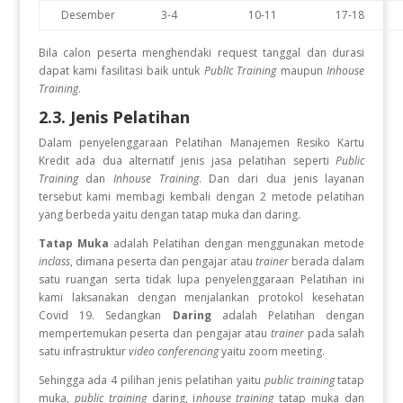
Desember
3-4
10-11
17-18
Bila calon peserta menghendaki request tanggal dan durasi
dapat kami fasilitasi baik untuk
PublIc Training
maupun
Inhouse
Training
.
2.3. Jenis Pelatihan
Dalam penyelenggaraan Pelatihan Manajemen Resiko Kartu
Kredit
ada dua alternatif jenis jasa pelatihan seperti
Public
Training
dan
Inhouse Training
. Dan dari dua jenis layanan
tersebut kami membagi kembali dengan 2 metode pelatihan
yang berbeda yaitu dengan tatap muka dan daring.
Tatap Muka
adalah Pelatihan dengan menggunakan metode
inclass
, dimana peserta dan pengajar atau
trainer
berada dalam
satu ruangan serta tidak lupa penyelenggaraan Pelatihan ini
kami laksanakan dengan menjalankan protokol kesehatan
Covid 19. Sedangkan
Daring
adalah Pelatihan dengan
mempertemukan peserta dan pengajar atau
trainer
pada salah
satu infrastruktur
video conferencing
yaitu zoom meeting.
Sehingga ada 4 pilihan jenis pelatihan yaitu
public training
tatap
muka,
public training
daring, i
nhouse training
tatap muka dan