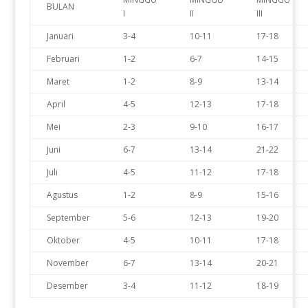
BULAN
I
II
III
Januari
3-4
10-11
17-18
Februari
1-2
6-7
14-15
Maret
1-2
8-9
13-14
April
4-5
12-13
17-18
Mei
2-3
9-10
16-17
Juni
6-7
13-14
21-22
Juli
4-5
11-12
17-18
Agustus
1-2
8-9
15-16
September
5-6
12-13
19-20
Oktober
4-5
10-11
17-18
November
6-7
13-14
20-21
Desember
3-4
11-12
18-19