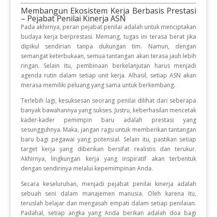
Membangun Ekosistem Kerja Berbasis Prestasi
– Pejabat Penilai Kinerja ASN
Pada akhirnya, peran pejabat penilai adalah untuk menciptakan
budaya kerja berprestasi
.
Memang, tugas ini terasa berat jika
dipikul sendirian tanpa dukungan tim
.
Namun, dengan
semangat keterbukaan, semua tantangan akan terasa jauh lebih
ringan
.
Selain itu, pembinaan berkelanjutan harus menjadi
agenda rutin dalam setiap unit kerja
.
Alhasil, setiap ASN akan
merasa memiliki peluang yang sama untuk berkembang
.
Terlebih lagi, kesuksesan seorang penilai dilihat dari seberapa
banyak bawahannya yang sukses
.
Justru, keberhasilan mencetak
kader-kader pemimpin baru adalah prestasi yang
sesungguhnya
.
Maka, jangan ragu untuk memberikan tantangan
baru bagi pegawai yang potensial
.
Selain itu, pastikan setiap
target kerja yang diberikan bersifat realistis dan terukur
.
Akhirnya, lingkungan kerja yang inspiratif akan terbentuk
dengan sendirinya melalui kepemimpinan Anda
.
Secara keseluruhan, menjadi pejabat penilai kinerja adalah
sebuah seni dalam manajemen manusia
.
Oleh karena itu,
teruslah belajar dan mengasah empati dalam setiap penilaian
.
Padahal, setiap angka yang Anda berikan adalah doa bagi