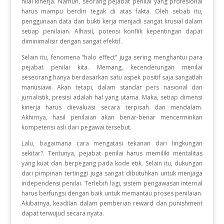
nilai kinerja
.
Namun, seorang pejabat penilai yang profesional
harus mampu berdiri tegak di atas fakta
.
Oleh sebab itu,
penggunaan data dan bukti kerja menjadi sangat krusial dalam
setiap penilaian
.
Alhasil, potensi konflik kepentingan dapat
diminimalisir dengan sangat efektif
.
Selain itu, fenomena “halo effect” juga sering menghantui para
pejabat penilai kita
.
Memang, kecenderungan menilai
seseorang hanya berdasarkan satu aspek positif saja sangatlah
manusiawi
.
Akan tetapi, dalam standar pers nasional dan
jurnalistik, presisi adalah hal yang utama
.
Maka, setiap dimensi
kinerja harus dievaluasi secara terpisah dan mendalam
.
Akhirnya, hasil penilaian akan benar-benar mencerminkan
kompetensi asli dari pegawai tersebut
.
Lalu, bagaimana cara mengatasi tekanan dari lingkungan
sekitar?
.
Tentunya, pejabat penilai harus memiliki mentalitas
yang kuat dan berpegang pada kode etik
.
Selain itu, dukungan
dari pimpinan tertinggi juga sangat dibutuhkan untuk menjaga
independensi penilai
.
Terlebih lagi, sistem pengawasan internal
harus berfungsi dengan baik untuk memantau proses penilaian
.
Akibatnya, keadilan dalam pemberian reward dan punishment
dapat terwujud secara nyata
.