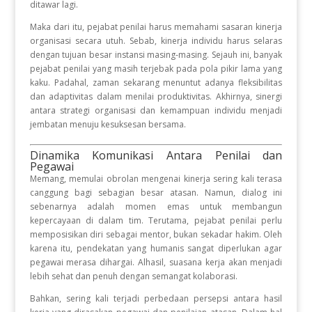
ditawar lagi
.
Maka dari itu, pejabat penilai harus memahami sasaran kinerja
organisasi secara utuh
.
Sebab, kinerja individu harus selaras
dengan tujuan besar instansi masing-masing
.
Sejauh ini, banyak
pejabat penilai yang masih terjebak pada pola pikir lama yang
kaku
.
Padahal, zaman sekarang menuntut adanya fleksibilitas
dan adaptivitas dalam menilai produktivitas
.
Akhirnya, sinergi
antara strategi organisasi dan kemampuan individu menjadi
jembatan menuju kesuksesan bersama
.
Dinamika Komunikasi Antara Penilai dan
Pegawai
Memang, memulai obrolan mengenai kinerja sering kali terasa
canggung bagi sebagian besar atasan
.
Namun, dialog ini
sebenarnya adalah momen emas untuk membangun
kepercayaan di dalam tim
.
Terutama, pejabat penilai perlu
memposisikan diri sebagai mentor, bukan sekadar hakim
.
Oleh
karena itu, pendekatan yang humanis sangat diperlukan agar
pegawai merasa dihargai
.
Alhasil, suasana kerja akan menjadi
lebih sehat dan penuh dengan semangat kolaborasi
.
Bahkan, sering kali terjadi perbedaan persepsi antara hasil