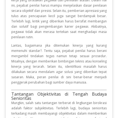
kerja yang dirasakan pegawai dan penilaian atasan
.
Dalam hal
ini, pejabat penilai harus mampu menjelaskan dasar penilaian
secara objektif dan presisi
.
Selain itu, pemberian apresiasi yang
tulus atas pencapaian kecil juga sangat berdampak besar
.
Terlebih lagi, kritik yang diberikan harus bersifat membangun
dan solutif bagi pengembangan karier pegawai
.
Akibatnya,
pegawai tidak akan merasa tertekan saat menghadapi masa
penilaian rutin
.
Lantas, bagaimana jika ditemukan kinerja yang kurang
memenuhi standar?
.
Tentu saja, pejabat penilai harus berani
mengambil tindakan tegas namun tetap sesuai prosedur
.
Misalnya, dengan memberikan bimbingan teknis atau konseling
kinerja yang terarah
.
Selain itu, identifikasi masalah harus
dilakukan secara mendalam agar solusi yang diberikan tepat
sasaran
.
Maka, peran penilai di sini benar-benar menjadi
penggerak perubahan bagi sumber daya manusia
.
Tantangan Objektivitas di Tengah Budaya
Senioritas
Mungkin, salah satu tantangan terberat di lingkungan birokrasi
adalah faktor subjektivitas
.
Terlebih lagi, budaya senioritas
terkadang masih membayangi objektivitas dalam memberikan