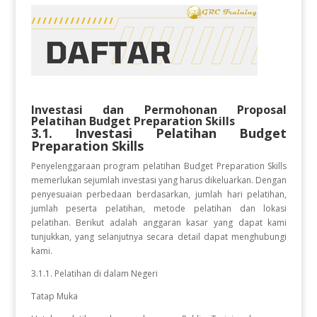
Investasi dan Permohonan Proposal
Pelatihan
Budget Preparation Skills
3.1. Investasi Pelatihan
Budget
Preparation Skills
Penyelenggaraan program pelatihan Budget Preparation Skills
memerlukan sejumlah investasi yang harus dikeluarkan. Dengan
penyesuaian perbedaan berdasarkan, jumlah hari pelatihan,
jumlah peserta pelatihan, metode pelatihan dan lokasi
pelatihan. Berikut adalah anggaran kasar yang dapat kami
tunjukkan, yang selanjutnya secara detail dapat menghubungi
kami.
3.1.1. Pelatihan di dalam Negeri
Tatap Muka