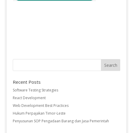
Recent Posts
Software Testing Strategies
React Development
Web Development Best Practices
Hukum Perpajakan Timor-Leste
Penyusunan SOP Pengadaan Barang dan Jasa Pemerintah