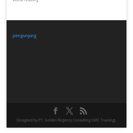
pengunjung
Designed by PT. Golden Regency Consulting (GRC Training).