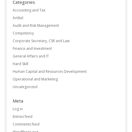
Categories
Accounting and Tax
Artikel
Audit and Risk Management
Competency
Corporate Secretary, CSR and Law
Finance and Investment
General Affairs and IT
Hard Skill
Human Capital and Resources Development
Operational and Marketing
Uncategorized
Meta
Log in
Entries feed
Comments feed
WordPress.org