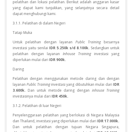
pelatihan dan lokasi pelatihan. Berikut adalah anggaran kasar
yang dapat kami tunjukkan, yang selanjutnya secara detail
dapat menghubungi kami.
3.1.1. Pelatihan di dalam Negeri
Tatap Muka
Untuk pelatihan dengan layanan
Public Training
besarnya
investasi yaitu senilai
IDR 5.250k s/d 8.100k.
Sedangkan
untuk
pelatihan dengan layanan
Inhouse Training
investasi yang
diperlukan
mulai dari
IDR 900k.
Daring
Pelatihan dengan menggunakan metode daring dan dengan
layanan
Public Training
investasi yang dibutuhkan mulai dari
IDR
3.600k.
Dan untuk metode daring dengan
inhouse Training
investasinya mulai dari
IDR 450k.
3.1.2. Pelatihan di luar Negeri
Penyelenggaraan pelatihan yang berlokasi di Negara Malaysia
dan Thailand, investasi yang diperlukan mulai dari
IDR 17.000k.
Dan
untuk
pelatihan dengan tujuan Negara
Singapura,