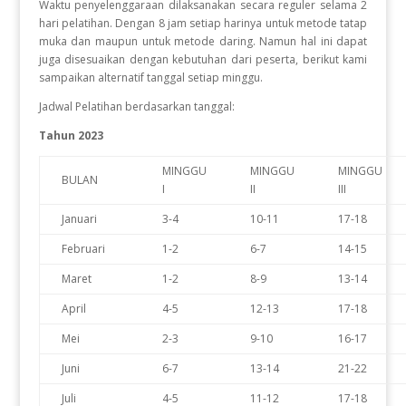
Waktu penyelenggaraan
dilaksanakan secara reguler selama 2
hari pelatihan. Dengan 8 jam setiap harinya untuk metode tatap
muka dan maupun untuk metode daring. Namun hal ini dapat
juga disesuaikan dengan kebutuhan dari peserta, berikut kami
sampaikan alternatif tanggal setiap minggu.
Jadwal Pelatihan berdasarkan tanggal:
Tahun 2023
MINGGU
MINGGU
MINGGU
BULAN
I
II
III
Januari
3-4
10-11
17-18
Februari
1-2
6-7
14-15
Maret
1-2
8-9
13-14
April
4-5
12-13
17-18
Mei
2-3
9-10
16-17
Juni
6-7
13-14
21-22
Juli
4-5
11-12
17-18