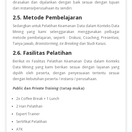
dirasakan dan dijalankan dengan baik sesuai dengan tujuan
dari instansi/perusahaan itu sendiri.
2.5. Metode Pembelajaran
Sedangkan untuk Pelatihan Keamanan Data dalam Konteks Data
Mining
yang kami selenggarakan menggunakan pelbagai
metode pembelajaran, seperti : Diskusi, Coaching, Presentasi,
Tanya Jawab,
Brainstorming
,
Ice Breaking
dan Studi Kasus.
2.6. Fasilitas Pelatihan
Berikut ini Fasilitas Pelatihan Keamanan Data dalam Konteks
Data Mining
yang kami berikan sesuai dengan layanan yang
dipilih oleh peserta, dengan penyesuaian tertentu sesuai
dengan kebutuhan peserta / instansi / perusahaan.
Public
dan
Private Training
(tatap muka)
2x Coffee Break + 1 Lunch
2 Hari Pelatihan
Expert Trainer
Sertifikat Pelatihan
ATK