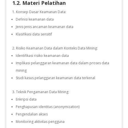
1.2. Materi Pelatihan
Konsep Dasar Keamanan Data:
Definisi keamanan data
Jenis-jenis ancaman keamanan data
Klasifikasi data sensitif
Risiko Keamanan Data dalam Konteks Data Mining:
Identifikasi risiko keamanan data
Implikasi pelanggaran keamanan data dalam proses data
mining
Studi kasus pelanggaran keamanan data terkenal
Teknik Pengamanan Data Mining:
Enkripsi data
Penghapusan identitas (anonymization)
Pengendalian akses
Monitoring aktivitas pengguna