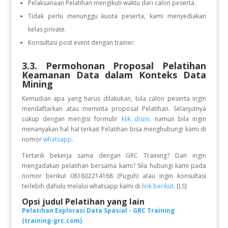
Pelaksanaan Pelatihan mengikuti waktu dari calon peserta.
Tidak perlu menunggu kuota peserta, kami menyediakan
kelas private.
Konsultasi post event dengan trainer.
3.3. Permohonan Proposal Pelatihan
Keamanan Data dalam Konteks Data
Mining
Kemudian apa yang harus dilakukan, bila calon peserta ingin
mendaftarkan atau meminta proposal Pelatihan. Selanjutnya
cukup dengan mengisi formulir
klik disini.
namun bila ingin
menanyakan hal hal terkait Pelatihan bisa menghubungi kami di
nomor
whatsapp
.
Tertarik bekerja sama dengan GRC Training? Dan ingin
mengadakan pelatihan bersama kami? Sila hubungi kami pada
nomor berikut 081802214168 (Puguh) atau ingin konsultasi
terlebih dahulu melalui whatsapp kami di
link berikut
. [LS]
Opsi judul Pelatihan yang lain
Pelatihan Explorasi Data Spasial - GRC Training
(training-grc.com)