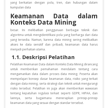
yang berkaitan dengan pola, tren, dan hubungan dalam
kumpulan data
Keamanan Data dalam
Konteks Data Mining
besar. Ini melibatkan penggunaan berbagai teknik dan
algoritma untuk mengidentifikasi pola yang berharga dari data
yang tersedia. Namun, karena data mining sering melibatkan
akses ke data sensitif dan pribadi, keamanan data harus
menjadi perhatian utama.
1.1. Deskripsi Pelatihan
Pelatihan Keamanan Data dalam Konteks Data Mining dirancang
untuk memberikan pemahaman mendalam tentang cara
mengamankan data dalam proses data mining. Peserta akan
mempelajari konsep dasar keamanan data, risiko yang terkait
dengan data mining, serta strategi dan teknik untuk mengurangi
risiko tersebut. Pelatihan ini juga akan memberikan wawasan
tentang kepatuhan regulasi terkait seperti GDPR, HIPAA, dan
lainnya, serta bagaimana menerapkan prinsip-prinsip
keamanan data yang sesuai dengan standar tersebut.