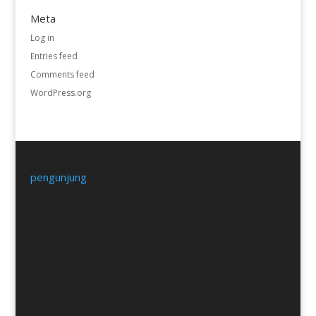
Meta
Log in
Entries feed
Comments feed
WordPress.org
pengunjung