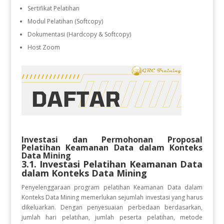
Sertifikat Pelatihan
Modul Pelatihan (Softcopy)
Dokumentasi (Hardcopy & Softcopy)
Host Zoom
Investasi dan Permohonan Proposal
Pelatihan
Keamanan Data dalam Konteks
Data Mining
3.1. Investasi Pelatihan
Keamanan Data
dalam Konteks Data Mining
Penyelenggaraan program pelatihan Keamanan Data dalam
Konteks Data Mining
memerlukan sejumlah investasi yang harus
dikeluarkan. Dengan penyesuaian perbedaan berdasarkan,
jumlah hari pelatihan, jumlah peserta pelatihan, metode