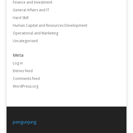
Finance and Investment
General Affairs and IT
Hard Skill
Human Capital and Resources Development
Operational and Marketing
Uncategorized
Meta
Log in
Entries feed
Comments feed
WordPress.org
pengunjung