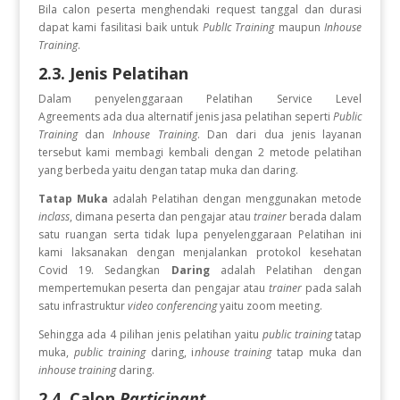
Bila calon peserta menghendaki request tanggal dan durasi
dapat kami fasilitasi baik untuk
PublIc Training
maupun
Inhouse
Training
.
2.3. Jenis Pelatihan
Dalam penyelenggaraan Pelatihan Service Level
Agreements
ada dua alternatif jenis jasa pelatihan seperti
Public
Training
dan
Inhouse Training
. Dan dari dua jenis layanan
tersebut kami membagi kembali dengan 2 metode pelatihan
yang berbeda yaitu dengan tatap muka dan daring.
Tatap Muka
adalah Pelatihan dengan menggunakan metode
inclass
, dimana peserta dan pengajar atau
trainer
berada dalam
satu ruangan serta tidak lupa penyelenggaraan Pelatihan ini
kami laksanakan dengan menjalankan protokol kesehatan
Covid 19. Sedangkan
Daring
adalah Pelatihan dengan
mempertemukan peserta dan pengajar atau
trainer
pada salah
satu infrastruktur
video conferencing
yaitu zoom meeting.
Sehingga ada 4 pilihan jenis pelatihan yaitu
public training
tatap
muka,
public training
daring, i
nhouse training
tatap muka dan
inhouse training
daring.
2.4. Calon
Participant