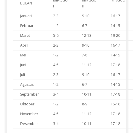
MINGGU
MINGGU
MINGGU
BULAN
I
II
III
Januari
2-3
9-10
16-17
Februari
1-2
6-7
14-15
Maret
5-6
12-13
19-20
April
2-3
9-10
16-17
Mei
1-2
7-8
14-15
Juni
4-5
11-12
17-18
Juli
2-3
9-10
16-17
Agustus
1-2
6-7
14-15
September
3-4
10-11
17-18
Oktober
1-2
8-9
15-16
November
4-5
11-12
17-18
Desember
3-4
10-11
17-18