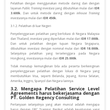
Pelatihan dengan menggunakan metode daring dan dengan
layanan
Public Training
investasi yang dibutuhkan mulai dari
IDR
3.600k.
Dan untuk metode daring dengan
inhouse Training
investasinya mulai dari
IDR 450k.
3.1.2. Pelatihan di luar Negeri
Penyelenggaraan pelatihan yang berlokasi di Negara Malaysia
dan Thailand, investasi yang diperlukan mulai dari
IDR 17.000k.
Dan
untuk
pelatihan dengan tujuan Negara
Singapura,
dibutuhkan investasi dengan nominal mulai dari
IDR 18.000k.
Selanjutnya pelatihan yang terselenggara pada Negara
Hongkong, investasinya mulai dari
IDR 25.000k
.
Tidak menutup kemungkinan bila ada peserta berkeinginan
penyelenggaraan pelatihan dengan lokasi di Negara yang
membutuhkan Visa, seperti Belanda, Jepang, Korea Selatan,
Amerika, Inggris, Spanyol dan Negara lainnya.
3.2. Mengapa Pelatihan Service Level
Agreements
harus bekerjasama dengan
PT. Golden Regency Consulting
Pertanyaan selanjutnya yang akan muncul adalah mengapa
harus dengan GRC Training. Berikut adalah keuntungan yang