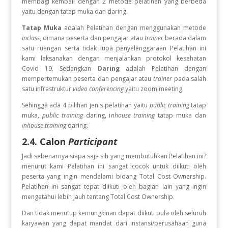
membagi kembali dengan 2 metode pelatihan yang berbeda
yaitu dengan tatap muka dan daring.
Tatap Muka
adalah Pelatihan dengan menggunakan metode
inclass
, dimana peserta dan pengajar atau
trainer
berada dalam
satu ruangan serta tidak lupa penyelenggaraan Pelatihan ini
kami laksanakan dengan menjalankan protokol kesehatan
Covid 19. Sedangkan
Daring
adalah Pelatihan dengan
mempertemukan peserta dan pengajar atau
trainer
pada salah
satu infrastruktur
video conferencing
yaitu zoom meeting.
Sehingga ada 4 pilihan jenis pelatihan yaitu
public training
tatap
muka,
public training
daring, i
nhouse training
tatap muka dan
inhouse training
daring.
2.4. Calon
Participant
Jadi sebenarnya siapa saja sih yang membutuhkan Pelatihan ini?
menurut kami Pelatihan ini sangat cocok untuk diikuti oleh
peserta yang ingin
mendalami bidang Total Cost Ownership.
Pelatihan ini sangat tepat diikuti oleh bagian lain yang ingin
mengetahui lebih jauh tentang Total Cost Ownership.
Dan tidak menutup kemungkinan dapat diikuti pula oleh seluruh
karyawan yang dapat mandat dari instansi/perusahaan guna