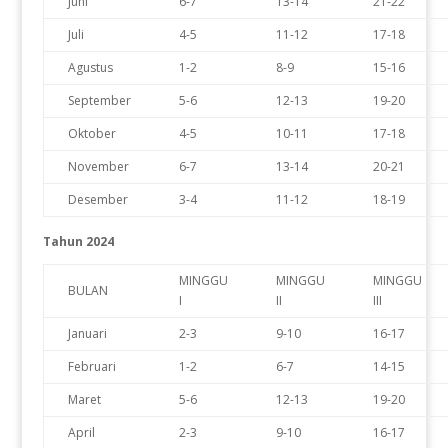
Juni
6-7
13-14
21-22
Juli
4-5
11-12
17-18
Agustus
1-2
8-9
15-16
September
5-6
12-13
19-20
Oktober
4-5
10-11
17-18
November
6-7
13-14
20-21
Desember
3-4
11-12
18-19
Tahun 2024
MINGGU
MINGGU
MINGGU
BULAN
I
II
III
Januari
2-3
9-10
16-17
Februari
1-2
6-7
14-15
Maret
5-6
12-13
19-20
April
2-3
9-10
16-17