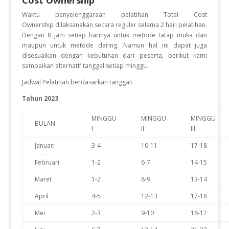
Cost Ownership
Waktu penyelenggaraan pelatihan Total Cost
Ownership
dilaksanakan secara reguler selama 2 hari pelatihan.
Dengan 8 jam setiap harinya untuk metode tatap muka dan
maupun untuk metode daring. Namun hal ini dapat juga
disesuaikan dengan kebutuhan dari peserta, berikut kami
sampaikan alternatif tanggal setiap minggu.
Jadwal Pelatihan berdasarkan tanggal:
Tahun 2023
MINGGU
MINGGU
MINGGU
BULAN
I
II
III
Januari
3-4
10-11
17-18
Februari
1-2
6-7
14-15
Maret
1-2
8-9
13-14
April
4-5
12-13
17-18
Mei
2-3
9-10
16-17