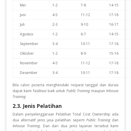
Mei
1-2
7-8
14-15
Juni
4-5
11-12
17-18
Juli
2-3
9-10
16-17
Agustus
1-2
6-7
14-15
September
3-4
10-11
17-18
Oktober
1-2
8-9
15-16
November
4-5
11-12
17-18
Desember
3-4
10-11
17-18
Bila calon peserta menghendaki request tanggal dan durasi
dapat kami fasilitasi baik untuk
PublIc Training
maupun
Inhouse
Training
.
2.3. Jenis Pelatihan
Dalam penyelenggaraan Pelatihan Total Cost Ownership
ada
dua alternatif jenis jasa pelatihan seperti
Public Training
dan
Inhouse Training
. Dan dari dua jenis layanan tersebut kami